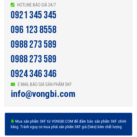
HOTLINE BÁO GIÁ 24/7
0921 345 345
096 123 8558
0988 273 589
0988 273 589
0924 346 346
E MAIL BÁO GIÁ SẢN PHẨM SKF
info@vongbi.com
Mua sản phẩm SKF từ VONGBI.COM để đảm bảo sản phẩm SKF chính
hãng. Tránh nguy cơ mua phải sản phẩm SKF giả (fake) kém chất lượng.