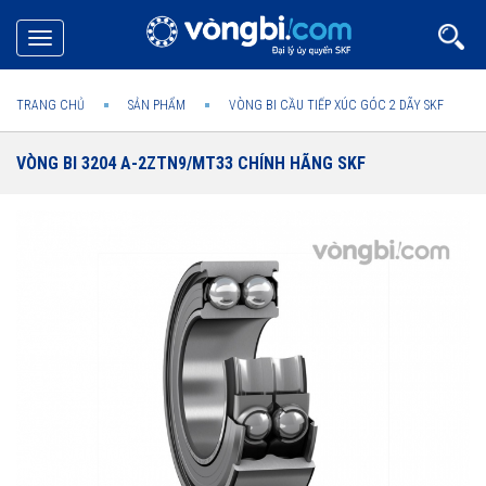
Toggle
navigation
TRANG CHỦ
SẢN PHẨM
VÒNG BI CẦU TIẾP XÚC GÓC 2 DÃY SKF
VÒNG BI 3204 A-2ZTN9/MT33 CHÍNH HÃNG SKF