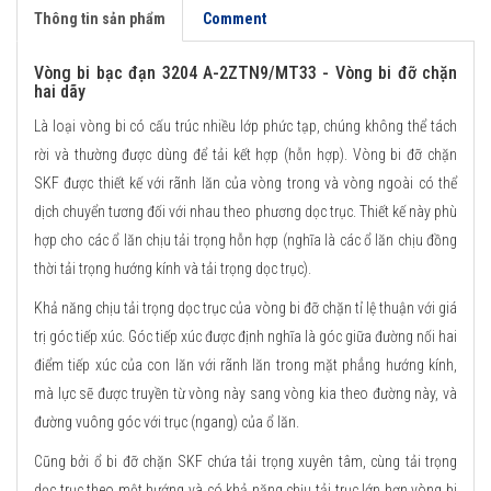
Thông tin sản phẩm
Comment
Vòng bi bạc đạn 3204 A-2ZTN9/MT33 - Vòng bi đỡ chặn
hai dãy
Là loại vòng bi có cấu trúc nhiều lớp phức tạp, chúng không thể tách
rời và thường được dùng để tải kết hợp (hỗn hợp). Vòng bi đỡ chặn
SKF được thiết kế với rãnh lăn của vòng trong và vòng ngoài có thể
dịch chuyển tương đối với nhau theo phương dọc trục. Thiết kế này phù
hợp cho các ổ lăn chịu tải trọng hỗn hợp (nghĩa là các ổ lăn chịu đồng
thời tải trọng hướng kính và tải trọng dọc trục).
Khả năng chịu tải trọng dọc trục của vòng bi đỡ chặn tỉ lệ thuận với giá
trị góc tiếp xúc. Góc tiếp xúc được định nghĩa là góc giữa đường nối hai
điểm tiếp xúc của con lăn với rãnh lăn trong mặt phẳng hướng kính,
mà lực sẽ được truyền từ vòng này sang vòng kia theo đường này, và
đường vuông góc với trục (ngang) của ổ lăn.
Cũng bởi ổ bi đỡ chặn SKF chứa tải trọng xuyên tâm, cùng tải trọng
dọc trục theo một hướng và có khả năng chịu tải trục lớn hơn vòng bi