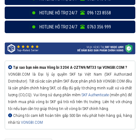
HOTLINE HỖ TRỢ 24/7
096 123 8558
HOTLINE HỖ TRỢ 24/7
0763 356 999
Tại sao bạn nên mua Vòng bi 3204 A-2ZTN9/MT33 tại VONGBI.COM ?
VONGBI.COM là Đại lý ủy quyền SKF tại Việt Nam (SKF Authorized
Distributor). Tất cả các sản phẩm SKF được phân phối bởi VONGBI.COM đều
là sản phẩm chính hãng SKF, có đầy đủ giấy tờ chứng minh xuất xứ và chất
lượng (CO,CQ). Vui lòng sử dụng phần mềm
SKF Authenticate
(miễn phí) để
tránh mua phải vòng bi SKF giả trôi nổi trên thị trường. Liên hệ với chúng
tôi nếu bạn cần trợ giúp thông tin về vòng bi SKF chính hãng.
Chúng tôi cam kết hoàn tiền gấp 500 lần nếu phát hiện hàng giả, hàng
nhái từ
VONGBI.COM