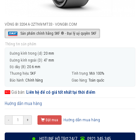
VÒNG BI 3204 A-2ZTN9/MT33 - VONGBI.COM
Sản phẩm chính hãng SKF ® - Đại lý uỷ quyền SKF
Thông tin sản phẩm
Đường kính trong (d):
20 mm
Đường kính ngoài (D):
47 mm
Độ dày (B):
20.6 mm
Thương hiệu:
SKF
Tình trạng:
Mới 100%
Bảo hành:
Chính hãng
Giao hàng:
Toàn quốc
Giá bán:
Liên hệ để có giá tốt nhất tại thời điểm
Hướng dẫn mua hàng
Hướng dẫn mua hàng
-
+
Đặt mua
HOTLINE HỖ TRỢ 24/7
0921 345 345