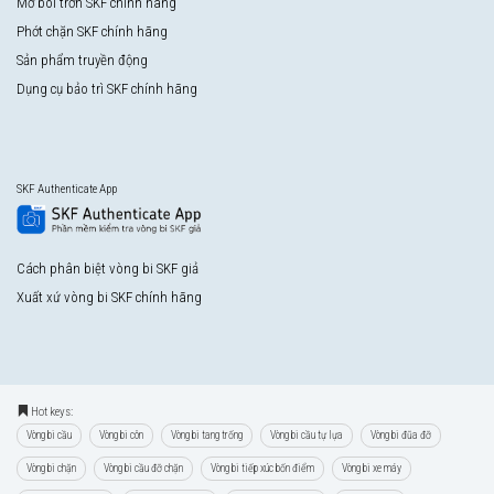
Mỡ bôi trơn SKF chính hãng
Phớt chặn SKF chính hãng
Sản phẩm truyền động
Dụng cụ bảo trì SKF chính hãng
SKF Authenticate App
Cách phân biệt vòng bi SKF giả
Xuất xứ vòng bi SKF chính hãng
Hot keys:
Vòng bi cầu
Vòng bi côn
Vòng bi tang trống
Vòng bi cầu tự lựa
Vòng bi đũa đỡ
Vòng bi chặn
Vòng bi cầu đỡ chặn
Vòng bi tiếp xúc bốn điểm
Vòng bi xe máy