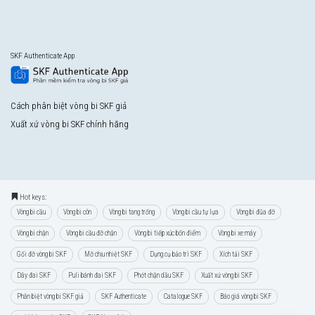
SKF Authenticate App
Cách phân biệt vòng bi SKF giả
Xuất xứ vòng bi SKF chính hãng
Hot keys:
Vòng bi cầu
Vòng bi côn
Vòng bi tang trống
Vòng bi cầu tự lựa
Vòng bi đũa đỡ
Vòng bi chặn
Vòng bi cầu đỡ chặn
Vòng bi tiếp xúc bốn điểm
Vòng bi xe máy
Gối đỡ vòng bi SKF
Mỡ chịu nhiệt SKF
Dụng cụ bảo trì SKF
Xích tải SKF
Dây đai SKF
Puli bánh đai SKF
Phớt chặn dầu SKF
Xuất xứ vòng bi SKF
Phân biệt vòng bi SKF giả
SKF Authenticate
Catalogue SKF
Báo giá vòng bi SKF