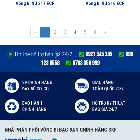
Vòng bi NU 217 ECP
Vòng bi NU 216 ECP
«
1
2
3
4
5
6
»
0921 345 345
096
Hotline hỗ trợ báo giá 24/7
123 8558
0763 356 999
SP CHÍNH HÃNG
GIAO HÀNG
ĐẦY ĐỦ CO, CQ
TOÀN QUỐC 24/7
BẢO HÀNH
HỖ TRỢ KỸ THUẬT
CHÍNH HÃNG
BÁO GIÁ 24/7
NHÀ PHÂN PHỐI VÒNG BI BẠC ĐẠN CHÍNH HÃNG SKF