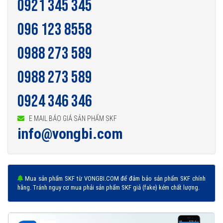
0921 345 345
096 123 8558
0988 273 589
0988 273 589
0924 346 346
E MAIL BÁO GIÁ SẢN PHẨM SKF
info@vongbi.com
Mua sản phẩm SKF từ VONGBI.COM để đảm bảo sản phẩm SKF chính
hãng. Tránh nguy cơ mua phải sản phẩm SKF giả (fake) kém chất lượng.