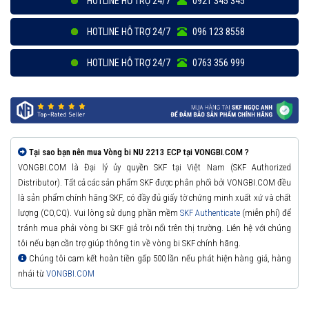
HOTLINE HỖ TRỢ 24/7
0921 345 345
HOTLINE HỖ TRỢ 24/7
096 123 8558
HOTLINE HỖ TRỢ 24/7
0763 356 999
Tại sao bạn nên mua Vòng bi NU 2213 ECP tại VONGBI.COM ?
VONGBI.COM là Đại lý ủy quyền SKF tại Việt Nam (SKF Authorized
Distributor). Tất cả các sản phẩm SKF được phân phối bởi VONGBI.COM đều
là sản phẩm chính hãng SKF, có đầy đủ giấy tờ chứng minh xuất xứ và chất
lượng (CO,CQ). Vui lòng sử dụng phần mềm
SKF Authenticate
(miễn phí) để
tránh mua phải vòng bi SKF giả trôi nổi trên thị trường. Liên hệ với chúng
tôi nếu bạn cần trợ giúp thông tin về vòng bi SKF chính hãng.
Chúng tôi cam kết hoàn tiền gấp 500 lần nếu phát hiện hàng giả, hàng
nhái từ
VONGBI.COM