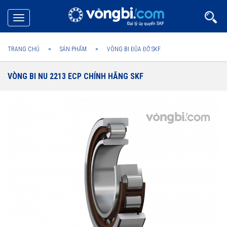
Toggle
navigation
TRANG CHỦ
SẢN PHẨM
VÒNG BI ĐŨA ĐỠ SKF
VÒNG BI NU 2213 ECP CHÍNH HÃNG SKF