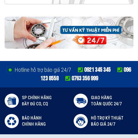
0921 345 345
096
Hotline hỗ trợ báo giá 24/7
123 8558
0763 356 999
SP CHÍNH HÃNG
GIAO HÀNG
ĐẦY ĐỦ CO, CQ
TOÀN QUỐC 24/7
BẢO HÀNH
HỖ TRỢ KỸ THUẬT
CHÍNH HÃNG
BÁO GIÁ 24/7