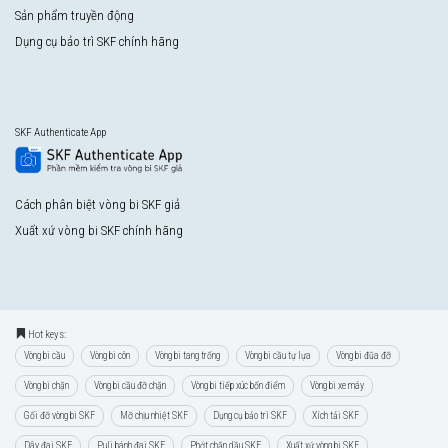
Sản phẩm truyền động
Dụng cụ bảo trì SKF chính hãng
SKF Authenticate App
Cách phân biệt vòng bi SKF giả
Xuất xứ vòng bi SKF chính hãng
Hot keys:
Vòng bi cầu
Vòng bi côn
Vòng bi tang trống
Vòng bi cầu tự lựa
Vòng bi đũa đỡ
Vòng bi chặn
Vòng bi cầu đỡ chặn
Vòng bi tiếp xúc bốn điểm
Vòng bi xe máy
Gối đỡ vòng bi SKF
Mỡ chịu nhiệt SKF
Dụng cụ bảo trì SKF
Xích tải SKF
Dây đai SKF
Puli bánh đai SKF
Phớt chặn dầu SKF
Xuất xứ vòng bi SKF