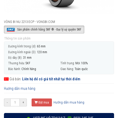
VÒNG BI NU 2213 ECP - VONGBI.COM
Sản phẩm chính hãng SKF ® - Đại lý uỷ quyền SKF
Thông tin sản phẩm
Đường kính trong (d):
65 mm
Đường kính ngoài (D):
120 mm
Độ dày (B):
31 mm
Thương hiệu:
SKF
Tình trạng:
Mới 100%
Bảo hành:
Chính hãng
Giao hàng:
Toàn quốc
Giá bán:
Liên hệ để có giá tốt nhất tại thời điểm
Hướng dẫn mua hàng
Hướng dẫn mua hàng
-
+
Đặt mua