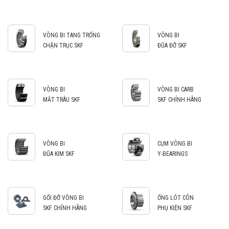
VÒNG BI TANG TRỐNG
VÒNG BI
CHẶN TRỤC SKF
ĐŨA ĐỠ SKF
VÒNG BI
VÒNG BI CARB
MẮT TRÂU SKF
SKF CHÍNH HÃNG
VÒNG BI
CỤM VÒNG BI
ĐŨA KIM SKF
Y-BEARINGS
GỐI ĐỠ VÒNG BI
ỐNG LÓT CÔN
SKF CHÍNH HÃNG
PHỤ KIỆN SKF