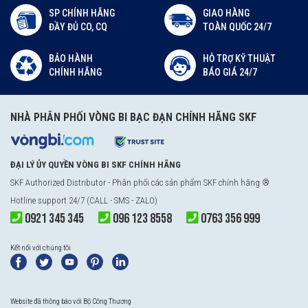
SP CHÍNH HÃNG
GIAO HÀNG
ĐẦY ĐỦ CO, CQ
TOÀN QUỐC 24/7
BẢO HÀNH
HỖ TRỢ KỸ THUẬT
CHÍNH HÃNG
BÁO GIÁ 24/7
NHÀ PHÂN PHỐI VÒNG BI BẠC ĐẠN CHÍNH HÃNG SKF
ĐẠI LÝ ỦY QUYỀN VÒNG BI SKF CHÍNH HÃNG
SKF Authorized Distributor
- Phân phối các sản phẩm SKF chính hãng ®
Hotline support 24/7 (CALL - SMS - ZALO)
0921 345 345
096 123 8558
0763 356 999
Kết nối với chúng tôi
Website đã thông báo với Bộ Công Thương