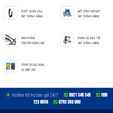
PHỚT CHẶN DẦU
MỠ CÔNG NGHIỆP
SKF CHÍNH HÃNG
SKF CHÍNH HÃNG
SẢN PHẨM
DỤNG CỤ BẢO TRÌ
TRUYỀN ĐỘNG SKF
SKF CHÍNH HÃNG
VÒNG BI BẠC ĐẠN
XE MÁY SKF
0921 345 345
096
Hotline hỗ trợ báo giá 24/7
123 8558
0763 356 999