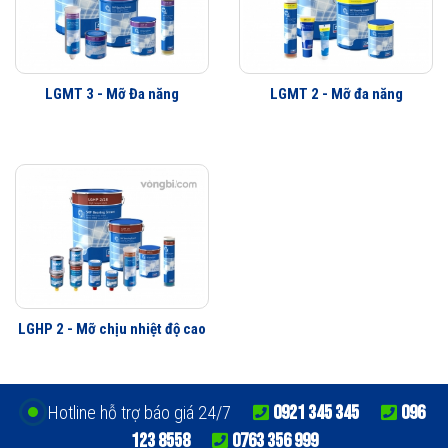
LGMT 3 - Mỡ Đa năng
LGMT 2 - Mỡ đa năng
LGHP 2 - Mỡ chịu nhiệt độ cao
0921 345 345
096
Hotline hỗ trợ báo giá 24/7
123 8558
0763 356 999