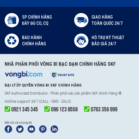
SP CHÍNH HÃNG
GIAO HÀNG
ĐẦY ĐỦ CO, CQ
TOÀN QUỐC 24/7
BẢO HÀNH
HỖ TRỢ KỸ THUẬT
CHÍNH HÃNG
BÁO GIÁ 24/7
NHÀ PHÂN PHỐI VÒNG BI BẠC ĐẠN CHÍNH HÃNG SKF
ĐẠI LÝ ỦY QUYỀN VÒNG BI SKF CHÍNH HÃNG
SKF Authorized Distributor
- Phân phối các sản phẩm SKF chính hãng ®
Hotline support 24/7 (CALL - SMS - ZALO)
0921 345 345
096 123 8558
0763 356 999
Kết nối với chúng tôi