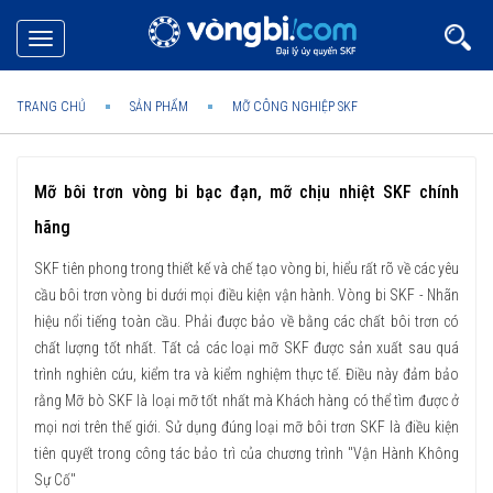
Toggle
navigation
TRANG CHỦ
SẢN PHẨM
MỠ CÔNG NGHIỆP SKF
Mỡ bôi trơn vòng bi bạc đạn, mỡ chịu nhiệt SKF chính
hãng
SKF tiên phong trong thiết kế và chế tạo vòng bi, hiểu rất rõ về các yêu
cầu bôi trơn vòng bi dưới mọi điều kiện vận hành. Vòng bi SKF - Nhãn
hiệu nổi tiếng toàn cầu. Phải được bảo về bằng các chất bôi trơn có
chất lượng tốt nhất. Tất cả các loại mỡ SKF được sản xuất sau quá
trình nghiên cứu, kiểm tra và kiểm nghiệm thực tế. Điều này đảm bảo
rằng Mỡ bò SKF là loại mỡ tốt nhất mà Khách hàng có thể tìm được ở
mọi nơi trên thế giới. Sử dụng đúng loại mỡ bôi trơn SKF là điều kiện
tiên quyết trong công tác bảo trì của chương trình "Vận Hành Không
Sự Cố"