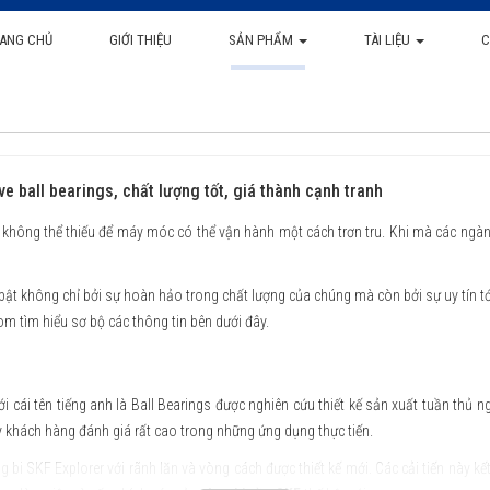
ANG CHỦ
GIỚI THIỆU
SẢN PHẨM
TÀI LIỆU
C
e ball bearings, chất lượng tốt, giá thành cạnh tranh
không thể thiếu để máy móc có thể vận hành một cách trơn tru. Khi mà các ngàn
ật không chỉ bởi sự hoàn hảo trong chất lượng của chúng mà còn bởi sự uy tín tới
m tìm hiểu sơ bộ các thông tin bên dưới đây.
i cái tên tiếng anh là Ball Bearings được nghiên cứu thiết kế sản xuất tuần thủ ng
 khách hàng đánh giá rất cao trong những ứng dụng thực tiến.
i SKF Explorer với rãnh lăn và vòng cách được thiết kế mới. Các cải tiến này kế