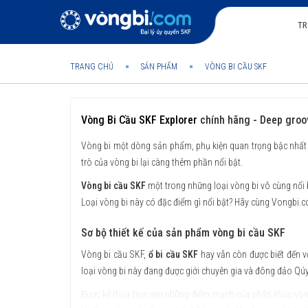
TR
TRANG CHỦ
SẢN PHẨM
VÒNG BI CẦU SKF
Vòng Bi Cầu SKF Explorer
chính hãng - Deep groov
Vòng bi một dòng sản phẩm, phụ kiện quan trọng bậc nhất 
trò của vòng bi lại càng thêm phần nổi bật.
Vòng bi cầu SKF
một trong những loại vòng bi vô cùng nổi b
Loại vòng bi này có đặc điểm gì nổi bật? Hãy cùng Vongbi.co
Sơ bộ thiết kế của sản phẩm vòng bi cầu SKF
Vòng bi cầu SKF,
ổ bi cầu SKF
hay vẫn còn được biết đến vớ
loại vòng bi này đang được giới chuyên gia và đông đảo Qúy
Được kế thừa trọn vẹn những điểm mạnh của phân khúc vòng b