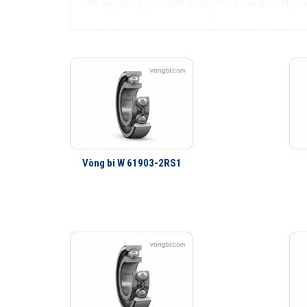
khiết cao hơn và công nghệ chế tạo mới đã nâng cao khả nă
Qúy khách hàng có thể xem qua hình ảnh dưới đây để thấy rõ
Vòng bi W 61903-2RS1