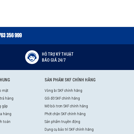
763 356 999
HỖ TRỢ KỸ THUẬT
BÁO GIÁ 24/7
CHUNG
SẢN PHẨM SKF CHÍNH HÃNG
o mật
Vòng bi SKF chính hãng
 trả hàng
Gối đỡ SKF chính hãng
g gặp
Mỡ bôi trơn SKF chính hãng
a hàng
Phớt chặn SKF chính hãng
nh toán
Sản phẩm truyền động
Dụng cụ bảo trì SKF chính hãng