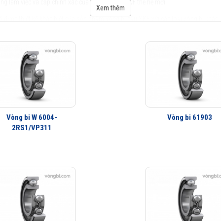
ng làm việc và cấp chính xác của
vòng bi cầu SKF
thế hệ mới.
Xem thêm
 được thiết kế khác biệt của sản phẩm vòng bi cầu SKF với các loại vòng bi khác.
Vòng bi W 6004-
Vòng bi 61903
2RS1/VP311