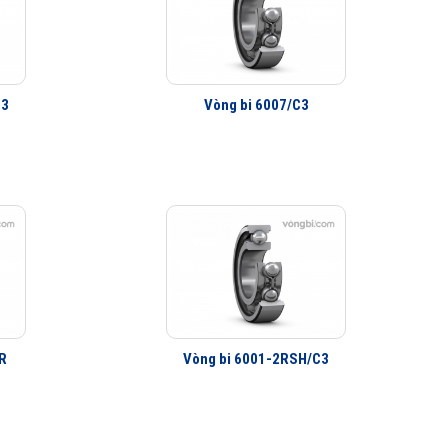
SKF trước đây bởi vậy ở cùng tốc độ nhưng nhiệt độ của vòng
trơn SKF
và giảm tiêu hao năng lượng trên vòng bi một cách
C3
Vòng bi 6007/C3
i tiết nhỏ nhưng điều này giúp cho tuổi thọ của vòng bi lớn
ng và được ứng dụng chủ yếu trong các máy móc công nghiệp,
ởng tuyệt vời. Ở đây chúng tôi xin giới thiệu tới Qúy khách
h là 2 cầu hỏi được quý khách hàng quan tâm nhất. Cũng dễ
rong việc chọn lựa.
R
Vòng bi 6001-2RSH/C3
 sản phẩm vòng bi SKF có đầy đủ các giấy tờ pháp lý, không