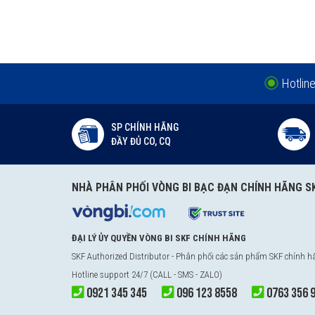
Bảng giá vòng bi bạc đạn SKF chính hãng
Ký hiệu vòng bi SKF
Bảng giá bán lẻ Vòng bi 
Vòng bi 6300
Liên hệ
Hotlin
Vòng bi 6301
Liên hệ
Vòng bi 6302
Liên hệ
SP CHÍNH HÃNG
ĐẦY ĐỦ CO, CQ
Vòng bi 6303
Liên hệ
Vòng bi 6304
Liên hệ
NHÀ PHÂN PHỐI VÒNG BI BẠC ĐẠN CHÍNH HÃNG S
Vòng bi 6305
Liên hệ
Vòng bi 6306
Liên hệ
ĐẠI LÝ ỦY QUYỀN VÒNG BI SKF CHÍNH HÃNG
Vòng bi 6307
Liên hệ
SKF Authorized Distributor
- Phân phối các sản phẩm SKF chính 
Vòng bi 6308
Liên hệ
Hotline support 24/7 (CALL - SMS - ZALO)
0921 345 345
096 123 8558
0763 356 
Vòng bi 6309
Liên hệ