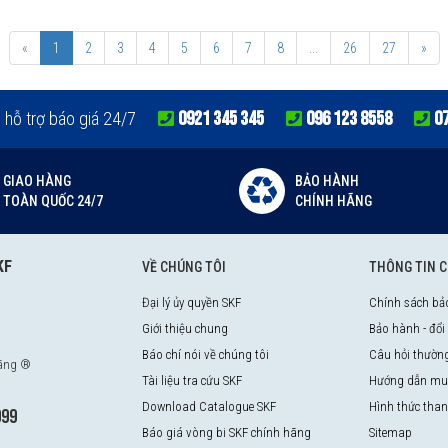
 2024
«
1
2
3
4
5
6
7
8
...
26
27
»
SKF năm 2024
0921 345 345
096 123 8558
0
e hỗ trợ báo giá 24/7
GIAO HÀNG
BẢO HÀNH
TOÀN QUỐC 24/7
CHÍNH HÃNG
KF
VỀ CHÚNG TÔI
THÔNG TIN 
Đại lý ủy quyền SKF
Chính sách bả
Giới thiệu chung
Bảo hành - đổi
Báo chí nói về chúng tôi
Câu hỏi thườn
hãng ®
Tài liệu tra cứu SKF
Hướng dẫn mu
Download Catalogue SKF
Hình thức tha
999
Báo giá vòng bi SKF chính hãng
Sitemap