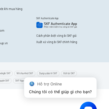
rước khi mua hàng
SKF Authenticate App
com
Cách phân biệt vòng bi SKF giả
Xuất xứ vòng bi SKF chính hãng
up.vn
vòng bi SKF
Mỡ chịu nhiệt SKF
Dụng cụ bảo trì SKF
Xích tải SKF
 quyền SKF
SKF Ngọc Anh
Hỗ trợ Online
Chúng tôi có thể giúp gì cho bạn?