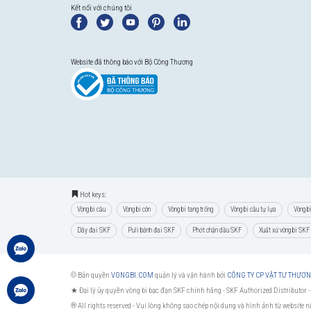
Vòng bi 6310
Liên hệ
Kết nối với chúng tôi
Website đã thông báo với Bộ Công Thương
Hot keys:
Vòng bi cầu
Vòng bi côn
Vòng bi tang trống
Vòng bi cầu tự lựa
Vòng b
Dây đai SKF
Puli bánh đai SKF
Phớt chặn dầu SKF
Xuất xứ vòng bi SKF
© Bản quyền
VONGBI.COM
quản lý và vận hành bởi
CÔNG TY CP VẬT TƯ THƯƠ
★ Đại lý ủy quyền vòng bi bạc đạn SKF chính hãng -
SKF Authorized Distributor
-
® All rights reserved - Vui lòng không sao chép nội dung và hình ảnh từ website 