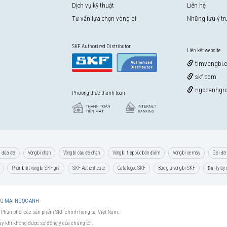
Dịch vụ kỹ thuật
Liên hệ
Tư vấn lựa chọn vòng bi
Những lưu ý t
SKF Authorized Distributor
Liên kết website
timvongbi.
skf.com
ngocanhgro
Phương thức thanh toán
i đũa đỡ
Vòng bi chặn
Vòng bi cầu đỡ chặn
Vòng bi tiếp xúc bốn điểm
Vòng bi xe máy
Gối đỡ 
Phân biệt vòng bi SKF giả
SKF Authenticate
Catalogue SKF
Báo giá vòng bi SKF
Đại lý ủy
NG MẠI NGỌC ANH
 Phân phối các sản phẩm SKF chính hãng tại Việt Nam.
này khi không được sự đồng ý của chúng tôi.