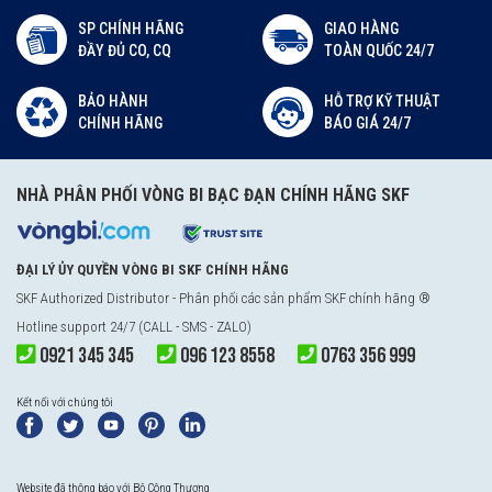
SP CHÍNH HÃNG
GIAO HÀNG
ĐẦY ĐỦ CO, CQ
TOÀN QUỐC 24/7
BẢO HÀNH
HỖ TRỢ KỸ THUẬT
CHÍNH HÃNG
BÁO GIÁ 24/7
NHÀ PHÂN PHỐI VÒNG BI BẠC ĐẠN CHÍNH HÃNG SKF
ĐẠI LÝ ỦY QUYỀN VÒNG BI SKF CHÍNH HÃNG
SKF Authorized Distributor
- Phân phối các sản phẩm SKF chính hãng ®
Hotline support 24/7 (CALL - SMS - ZALO)
0921 345 345
096 123 8558
0763 356 999
Kết nối với chúng tôi
Website đã thông báo với Bộ Công Thương