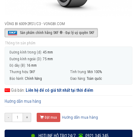
VÒNG BI 6009-2RS1/C3 - VONGBI.COM
Sản phẩm chính hãng SKF ® - Đại lý uỷ quyền SKF
Thông tin sản phẩm
Đường kính trong (d):
45 mm
Đường kính ngoài (D):
75 mm
Độ dày (B):
16 mm
Thương hiệu:
SKF
Tình trạng:
Mới 100%
Bảo hành:
Chính hãng
Giao hàng:
Toàn quốc
Giá bán:
Liên hệ để có giá tốt nhất tại thời điểm
Hướng dẫn mua hàng
Hướng dẫn mua hàng
-
+
Đặt mua
HOTLINE HỖ TRỢ 24/7
0921 345 345