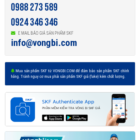
0988 273 589
0924 346 346
E MAIL BÁO GIÁ SẢN PHẨM SKF
info@vongbi.com
Mua sản phẩm SKF từ VONGBI.COM để đảm bảo sản phẩm SKF chính
hãng. Tránh nguy cơ mua phải sản phẩm SKF giả (fake) kém chất lượng.