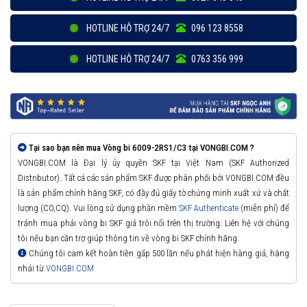
HOTLINE HỖ TRỢ 24/7
096 123 8558
HOTLINE HỖ TRỢ 24/7
0763 356 999
Tại sao bạn nên mua Vòng bi 6009-2RS1/C3 tại VONGBI.COM ?
VONGBI.COM là Đại lý ủy quyền SKF tại Việt Nam (SKF Authorized
Distributor). Tất cả các sản phẩm SKF được phân phối bởi VONGBI.COM đều
là sản phẩm chính hãng SKF, có đầy đủ giấy tờ chứng minh xuất xứ và chất
lượng (CO,CQ). Vui lòng sử dụng phần mềm
SKF Authenticate
(miễn phí) để
tránh mua phải vòng bi SKF giả trôi nổi trên thị trường. Liên hệ với chúng
tôi nếu bạn cần trợ giúp thông tin về vòng bi SKF chính hãng.
Chúng tôi cam kết hoàn tiền gấp 500 lần nếu phát hiện hàng giả, hàng
nhái từ
VONGBI.COM