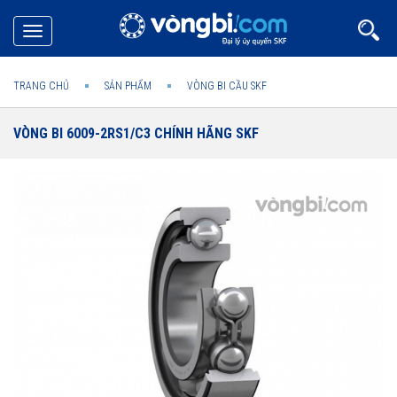
Toggle
navigation
TRANG CHỦ
SẢN PHẨM
VÒNG BI CẦU SKF
VÒNG BI 6009-2RS1/C3 CHÍNH HÃNG SKF