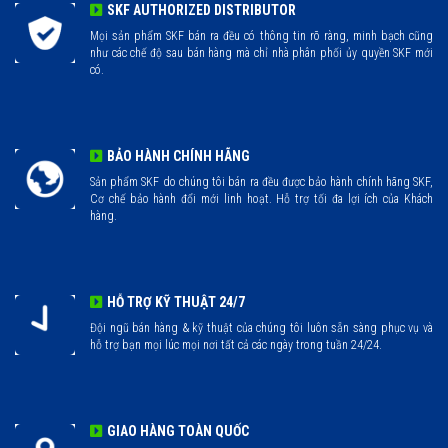
SKF AUTHORIZED DISTRIBUTOR
Mọi sản phẩm SKF bán ra đều có thông tin rõ ràng, minh bạch cũng
như các chế độ sau bán hàng mà chỉ nhà phân phối ủy quyền SKF mới
có.
BẢO HÀNH CHÍNH HÃNG
Sản phẩm SKF do chúng tôi bán ra đều được bảo hành chính hãng SKF,
Cơ chế bảo hành đổi mới linh hoạt. Hỗ trợ tối đa lợi ích của Khách
hàng.
HỖ TRỢ KỸ THUẬT 24/7
Đội ngũ bán hàng & kỹ thuật của chúng tôi luôn sẵn sàng phục vụ và
hỗ trợ bạn mọi lúc mọi nơi tất cả các ngày trong tuần 24/24.
GIAO HÀNG TOÀN QUỐC