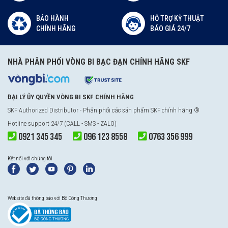
BẢO HÀNH
HỖ TRỢ KỸ THUẬT
CHÍNH HÃNG
BÁO GIÁ 24/7
NHÀ PHÂN PHỐI VÒNG BI BẠC ĐẠN CHÍNH HÃNG SKF
ĐẠI LÝ ỦY QUYỀN VÒNG BI SKF CHÍNH HÃNG
SKF Authorized Distributor
- Phân phối các sản phẩm SKF chính hãng ®
Hotline support 24/7 (CALL - SMS - ZALO)
0921 345 345
096 123 8558
0763 356 999
Kết nối với chúng tôi
Website đã thông báo với Bộ Công Thương