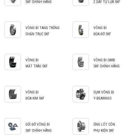
SKF CHÍNH HÃNG
2 DÃY TỰ LỰA SKF
VÒNG BI TANG TRỐNG
VÒNG BI
CHẶN TRỤC SKF
ĐŨA ĐỠ SKF
VÒNG BI
VÒNG BI CARB
MẮT TRÂU SKF
SKF CHÍNH HÃNG
VÒNG BI
CỤM VÒNG BI
ĐŨA KIM SKF
Y-BEARINGS
GỐI ĐỠ VÒNG BI
ỐNG LÓT CÔN
SKF CHÍNH HÃNG
PHỤ KIỆN SKF