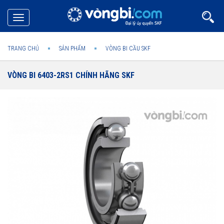
Toggle
navigation
TRANG CHỦ
SẢN PHẨM
VÒNG BI CẦU SKF
VÒNG BI 6403-2RS1 CHÍNH HÃNG SKF