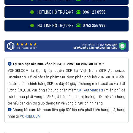
HOTLINE HỖ TRỢ 24/7
096 123 8558
HOTLINE HỖ TRỢ 24/7
0763 356 999
Tại sao bạn nên mua Vòng bi 6403-2RS1 tại VONGBI.COM ?
VONGBI.COM là Đại lý ủy quyền SKF tại Việt Nam (SKF Authorized
Distributor). Tất cả các sản phẩm SKF được phân phối bởi VONGBI.COM đều
là sản phẩm chính hãng SKF, có đầy đủ giấy tờ chứng minh xuất xứ và chất
lượng (CO,CQ). Vui lòng sử dụng phần mềm
SKF Authenticate
(miễn phí) để
tránh mua phải vòng bi SKF giả trôi nổi trên thị trường. Liên hệ với chúng
tôi nếu bạn cần trợ giúp thông tin về vòng bi SKF chính hãng.
Chúng tôi cam kết hoàn tiền gấp 500 lần nếu phát hiện hàng giả, hàng
nhái từ
VONGBI.COM