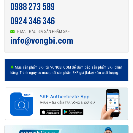
0988 273 589
0924 346 346
E MAIL BÁO GIÁ SẢN PHẨM SKF
info@vongbi.com
Mua sản phẩm SKF từ VONGBI.COM để đảm bảo sản phẩm SKF chính
hãng. Tránh nguy cơ mua phải sản phẩm SKF giả (fake) kém chất lượng.