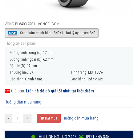
VÒNG BI 6403-2RS1 - VONGBI.COM
Sản phẩm chính hãng SKF ® - Đại lý uỷ quyền SKF
Thông tin sản phẩm
Đường kính trong (d):
17 mm
Đường kính ngoài (D):
62 mm
Độ dày (B):
17 mm
Thương hiệu:
SKF
Tình trạng:
Mới 100%
Bảo hành:
Chính hãng
Giao hàng:
Toàn quốc
Giá bán:
Liên hệ để có giá tốt nhất tại thời điểm
Hướng dẫn mua hàng
Hướng dẫn mua hàng
-
+
Đặt mua
HOTLINE HỖ TRỢ 24/7
0921 345 345