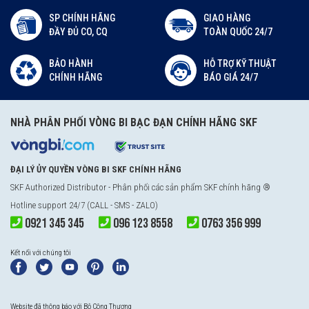
SP CHÍNH HÃNG
GIAO HÀNG
ĐẦY ĐỦ CO, CQ
TOÀN QUỐC 24/7
BẢO HÀNH
HỖ TRỢ KỸ THUẬT
CHÍNH HÃNG
BÁO GIÁ 24/7
NHÀ PHÂN PHỐI VÒNG BI BẠC ĐẠN CHÍNH HÃNG SKF
ĐẠI LÝ ỦY QUYỀN VÒNG BI SKF CHÍNH HÃNG
SKF Authorized Distributor
- Phân phối các sản phẩm SKF chính hãng ®
Hotline support 24/7 (CALL - SMS - ZALO)
0921 345 345
096 123 8558
0763 356 999
Kết nối với chúng tôi
Website đã thông báo với Bộ Công Thương