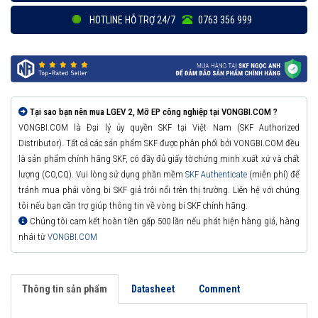
HOTLINE HỖ TRỢ 24/7
0763 356 999
Tại sao bạn nên mua LGEV 2, Mỡ EP công nghiệp tại VONGBI.COM ?
VONGBI.COM là Đại lý ủy quyền SKF tại Việt Nam (SKF Authorized
Distributor). Tất cả các sản phẩm SKF được phân phối bởi VONGBI.COM đều
là sản phẩm chính hãng SKF, có đầy đủ giấy tờ chứng minh xuất xứ và chất
lượng (CO,CQ). Vui lòng sử dụng phần mềm
SKF Authenticate
(miễn phí) để
tránh mua phải vòng bi SKF giả trôi nổi trên thị trường. Liên hệ với chúng
tôi nếu bạn cần trợ giúp thông tin về vòng bi SKF chính hãng.
Chúng tôi cam kết hoàn tiền gấp 500 lần nếu phát hiện hàng giả, hàng
nhái từ
VONGBI.COM
Thông tin sản phẩm
Datasheet
Comment