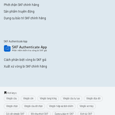
Phớt chặn SKF chính hãng
Sản phẩm truyền động
Dụng cụ bảo trì SKF chính hãng
SKF Authenticate App
Cách phân biệt vòng bi SKF giả
Xuất xứ vòng bi SKF chính hãng
Hot keys:
Vòng bi cầu
Vòng bi côn
Vòng bi tang trống
Vòng bi cầu tự lựa
Vòng bi đũa đỡ
Vòng bi chặn
Vòng bi cầu đỡ chặn
Vòng bi tiếp xúc bốn điểm
Vòng bi xe máy
Gối đỡ vòng bi SKF
Mỡ chịu nhiệt SKF
Dụng cụ bảo trì SKF
Xích tải SKF