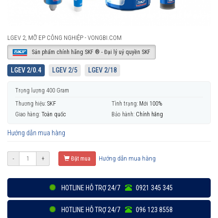
LGEV 2, MỠ EP CÔNG NGHIỆP - VONGBI.COM
Sản phẩm chính hãng SKF ® - Đại lý uỷ quyền SKF
LGEV 2/0.4
LGEV 2/5
LGEV 2/18
Trọng lượng 400 Gram
Thương hiệu:
SKF
Tình trạng:
Mới 100%
Giao hàng:
Toàn quốc
Bảo hành:
Chính hãng
Hướng dẫn mua hàng
Hướng dẫn mua hàng
-
+
Đặt mua
HOTLINE HỖ TRỢ 24/7
0921 345 345
HOTLINE HỖ TRỢ 24/7
096 123 8558