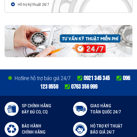
Hỗ trợ kỹ thuật 24/7
0921 345 345
096
Hotline hỗ trợ báo giá 24/7
123 8558
0763 356 999
SP CHÍNH HÃNG
GIAO HÀNG
ĐẦY ĐỦ CO, CQ
TOÀN QUỐC 24/7
BẢO HÀNH
HỖ TRỢ KỸ THUẬT
CHÍNH HÃNG
BÁO GIÁ 24/7