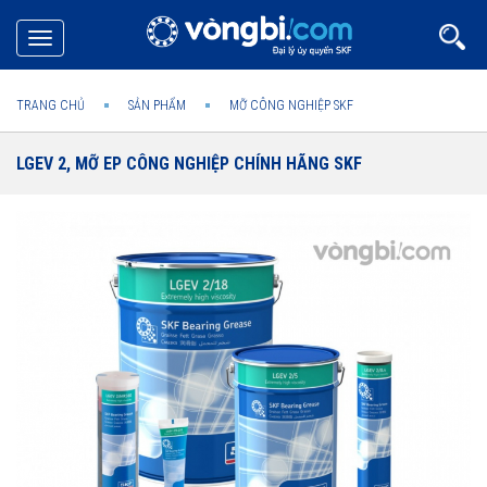
Toggle
navigation
TRANG CHỦ
SẢN PHẨM
MỠ CÔNG NGHIỆP SKF
LGEV 2, MỠ EP CÔNG NGHIỆP CHÍNH HÃNG SKF