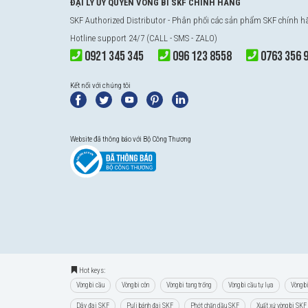
ĐẠI LÝ ỦY QUYỀN VÒNG BI SKF CHÍNH HÃNG
SKF Authorized Distributor
- Phân phối các sản phẩm SKF chính 
Hotline support 24/7 (CALL - SMS - ZALO)
0921 345 345
096 123 8558
0763 356 
Kết nối với chúng tôi
Website đã thông báo với Bộ Công Thương
Hot keys:
Vòng bi cầu
Vòng bi côn
Vòng bi tang trống
Vòng bi cầu tự lựa
Vòng b
Dây đai SKF
Puli bánh đai SKF
Phớt chặn dầu SKF
Xuất xứ vòng bi SKF