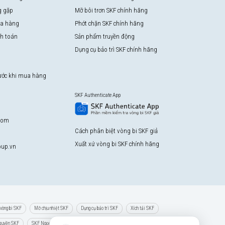
g gặp
Mỡ bôi trơn SKF chính hãng
a hàng
Phớt chặn SKF chính hãng
nh toán
Sản phẩm truyền động
Dụng cụ bảo trì SKF chính hãng
rước khi mua hàng
SKF Authenticate App
com
Cách phân biệt vòng bi SKF giả
Xuất xứ vòng bi SKF chính hãng
up.vn
vòng bi SKF
Mỡ chịu nhiệt SKF
Dụng cụ bảo trì SKF
Xích tải SKF
 quyền SKF
SKF Ngọc Anh