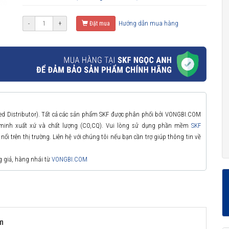
Hướng dẫn mua hàng
-
+
Đặt mua
zed Distributor). Tất cả các sản phẩm SKF được phân phối bởi VONGBI.COM
 minh xuất xứ và chất lượng (CO,CQ). Vui lòng sử dụng phần mềm
SKF
ổi trên thị trường. Liên hệ với chúng tôi nếu bạn cần trợ giúp thông tin về
g giả, hàng nhái từ
VONGBI.COM
m