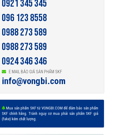
0921 345 345
096 123 8558
0988 273 589
0988 273 589
0924 346 346
E MAIL BÁO GIÁ SẢN PHẨM SKF
info@vongbi.com
Mua sản phẩm SKF từ VONGBI.COM để đảm bảo sản phẩm
SKF chính hãng. Tránh nguy cơ mua phải sản phẩm SKF giả
(fake) kém chất lượng.