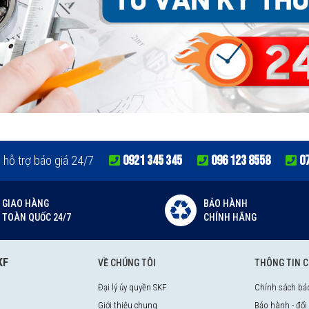
0921 345 345
096 123 8558
0
e hỗ trợ báo giá 24/7
GIAO HÀNG
BẢO HÀNH
TOÀN QUỐC 24/7
CHÍNH HÃNG
KF
VỀ CHÚNG TÔI
THÔNG TIN 
Đại lý ủy quyền SKF
Chính sách bả
Giới thiệu chung
Bảo hành - đổi