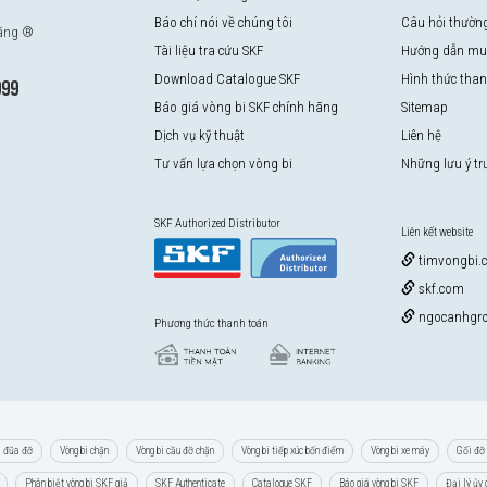
Báo chí nói về chúng tôi
Câu hỏi thườn
hãng ®
Tài liệu tra cứu SKF
Hướng dẫn mu
Download Catalogue SKF
Hình thức tha
999
Báo giá vòng bi SKF chính hãng
Sitemap
Dịch vụ kỹ thuật
Liên hệ
Tư vấn lựa chọn vòng bi
Những lưu ý t
SKF Authorized Distributor
Liên kết website
timvongbi.
skf.com
ngocanhgro
Phương thức thanh toán
i đũa đỡ
Vòng bi chặn
Vòng bi cầu đỡ chặn
Vòng bi tiếp xúc bốn điểm
Vòng bi xe máy
Gối đỡ 
Phân biệt vòng bi SKF giả
SKF Authenticate
Catalogue SKF
Báo giá vòng bi SKF
Đại lý ủy