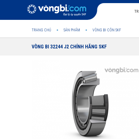
TR
TRANG CHỦ
SẢN PHẨM
VÒNG BI CÔN SKF
VÒNG BI 32244 J2 CHÍNH HÃNG SKF