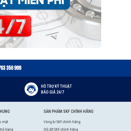
763 356 999
HỖ TRỢ KỸ THUẬT
BÁO GIÁ 24/7
CHUNG
SẢN PHẨM SKF CHÍNH HÃNG
o mật
Vòng bi SKF chính hãng
 trả hàng
Gối đỡ SKF chính hãng