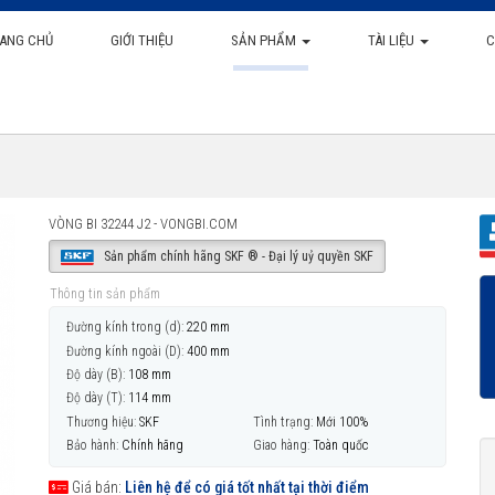
ANG CHỦ
GIỚI THIỆU
SẢN PHẨM
TÀI LIỆU
C
VÒNG BI 32244 J2 - VONGBI.COM
Sản phẩm chính hãng SKF ® - Đại lý uỷ quyền SKF
Thông tin sản phẩm
Đường kính trong (d):
220 mm
Đường kính ngoài (D):
400 mm
Độ dày (B):
108 mm
Độ dày (T):
114 mm
Thương hiệu:
SKF
Tình trạng:
Mới 100%
Bảo hành:
Chính hãng
Giao hàng:
Toàn quốc
Giá bán:
Liên hệ để có giá tốt nhất tại thời điểm