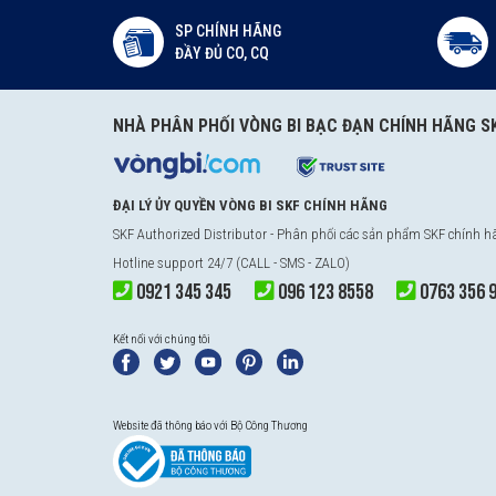
SP CHÍNH HÃNG
ĐẦY ĐỦ CO, CQ
NHÀ PHÂN PHỐI VÒNG BI BẠC ĐẠN CHÍNH HÃNG S
ĐẠI LÝ ỦY QUYỀN VÒNG BI SKF CHÍNH HÃNG
SKF Authorized Distributor
- Phân phối các sản phẩm SKF chính 
Hotline support 24/7 (CALL - SMS - ZALO)
0921 345 345
096 123 8558
0763 356 
Kết nối với chúng tôi
Website đã thông báo với Bộ Công Thương