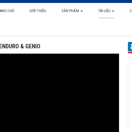
ANG CHỦ
GIỚI THIỆU
SẢN PHẨM
TÀI LIỆU
C
 ENDURO & GENIO