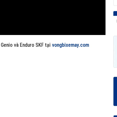
 Genio và Enduro SKF tại
vongbixemay.com