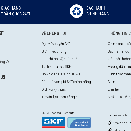
GIAO HÀNG
BẢO HÀNH
TOÀN QUỐC 24/7
CHÍNH HÃNG
KF
VỀ CHÚNG TÔI
THÔNG TIN 
Đại lý ủy quyền SKF
Chính sách bả
Giới thiệu chung
Bảo hành - đổi
Báo chí nói về chúng tôi
Câu hỏi thườn
hãng ®
Tài liệu tra cứu SKF
Hướng dẫn mu
Download Catalogue SKF
Hình thức tha
999
Báo giá vòng bi SKF chính hãng
Sitemap
Dịch vụ kỹ thuật
Liên hệ
Tư vấn lựa chọn vòng bi
Những lưu ý t
SKF Authorized Distributor
Liên kết website
timvongbi.
skf.com