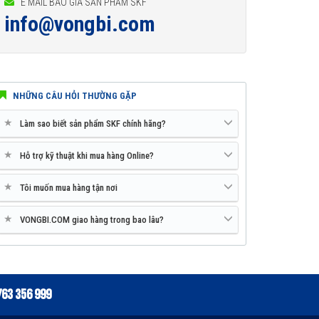
E MAIL BÁO GIÁ SẢN PHẨM SKF
info@vongbi.com
NHỮNG CÂU HỎI THƯỜNG GẶP
★
Làm sao biết sản phẩm SKF chính hãng?
★
Hỗ trợ kỹ thuật khi mua hàng Online?
★
Tôi muốn mua hàng tận nơi
★
VONGBI.COM giao hàng trong bao lâu?
763 356 999