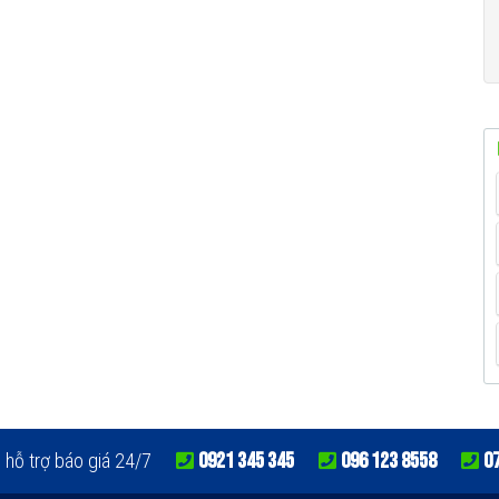
0921 345 345
096 123 8558
0
e hỗ trợ báo giá 24/7