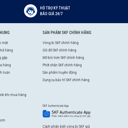
HỖ TRỢ KỸ THUẬT
BÁO GIÁ 24/7
CHUNG
SẢN PHẨM SKF CHÍNH HÃNG
o mật
Vòng bi SKF chính hãng
 trả hàng
Gối đỡ SKF chính hãng
g gặp
Mỡ bôi trơn SKF chính hãng
a hàng
Phớt chặn SKF chính hãng
nh toán
Sản phẩm truyền động
Dụng cụ bảo trì SKF chính hãng
rước khi mua hàng
SKF Authenticate App
com
Cách phân biệt vòng bi SKF giả