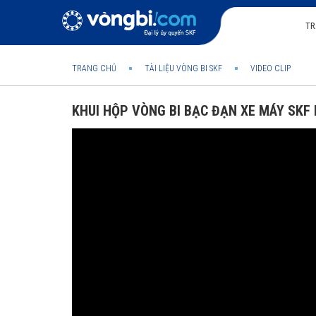
TR
TRANG CHỦ
TÀI LIỆU VÒNG BI SKF
VIDEO CLIP
KHUI HỘP VÒNG BI BẠC ĐẠN XE MÁY SKF