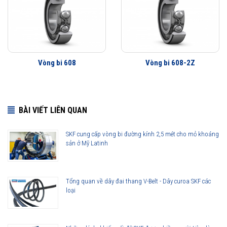
Lợi ích của những cải tiến đối với vòng bi cầu SKF Explorer
Vòng bi làm việc êm hơn
Ít rung động hơn
Tuổi thọ vòng bi cao hơn
Khả năng che chắn tốt hơn
Vòng bi 608
Vòng bi 608-2Z
Khả năng làm việc với vận tốc cao hơn
BÀI VIẾT LIÊN QUAN
SKF cung cấp vòng bi đường kính 2,5 mét cho mỏ khoáng
sản ở Mỹ Latinh
Tổng quan về dây đai thang V-Belt - Dây curoa SKF các
loại