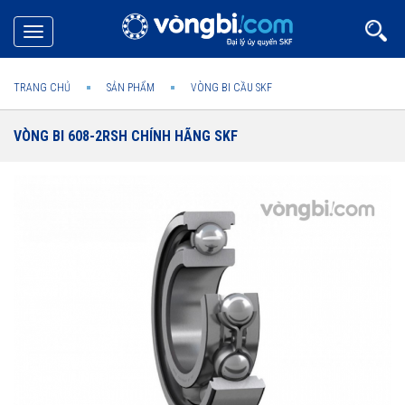
Toggle
navigation
TRANG CHỦ
SẢN PHẨM
VÒNG BI CẦU SKF
VÒNG BI 608-2RSH CHÍNH HÃNG SKF