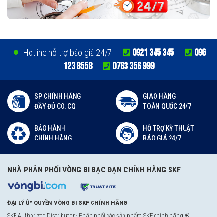
0921 345 345
096
Hotline hỗ trợ báo giá 24/7
123 8558
0763 356 999
SP CHÍNH HÃNG
GIAO HÀNG
ĐẦY ĐỦ CO, CQ
TOÀN QUỐC 24/7
BẢO HÀNH
HỖ TRỢ KỸ THUẬT
CHÍNH HÃNG
BÁO GIÁ 24/7
NHÀ PHÂN PHỐI VÒNG BI BẠC ĐẠN CHÍNH HÃNG SKF
ĐẠI LÝ ỦY QUYỀN VÒNG BI SKF CHÍNH HÃNG
SKF Authorized Distributor
- Phân phối các sản phẩm SKF chính hãng ®