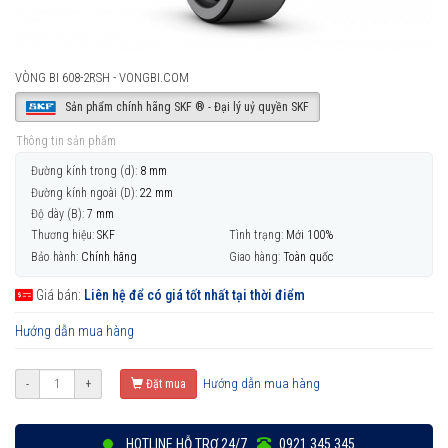
VÒNG BI 608-2RSH - VONGBI.COM
Sản phẩm chính hãng SKF ® - Đại lý uỷ quyền SKF
Thông tin sản phẩm
Đường kính trong (d):
8 mm
Đường kính ngoài (D):
22 mm
Độ dày (B):
7 mm
Thương hiệu:
SKF
Tình trạng:
Mới 100%
Bảo hành:
Chính hãng
Giao hàng:
Toàn quốc
Giá bán:
Liên hệ để có giá tốt nhất tại thời điểm
Hướng dẫn mua hàng
Hướng dẫn mua hàng
-
+
Đặt mua
HOTLINE HỖ TRỢ 24/7
0921 345 345