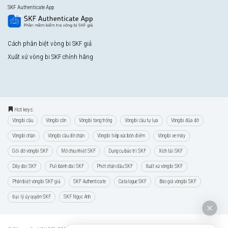
SKF Authenticate App
Cách phân biệt vòng bi SKF giả
Xuất xứ vòng bi SKF chính hãng
Hot keys:
Vòng bi cầu
Vòng bi côn
Vòng bi tang trống
Vòng bi cầu tự lựa
Vòng bi đũa đỡ
Vòng bi chặn
Vòng bi cầu đỡ chặn
Vòng bi tiếp xúc bốn điểm
Vòng bi xe máy
Gối đỡ vòng bi SKF
Mỡ chịu nhiệt SKF
Dụng cụ bảo trì SKF
Xích tải SKF
Dây đai SKF
Puli bánh đai SKF
Phớt chặn dầu SKF
Xuất xứ vòng bi SKF
Phân biệt vòng bi SKF giả
SKF Authenticate
Catalogue SKF
Báo giá vòng bi SKF
Đại lý ủy quyền SKF
SKF Ngọc Anh