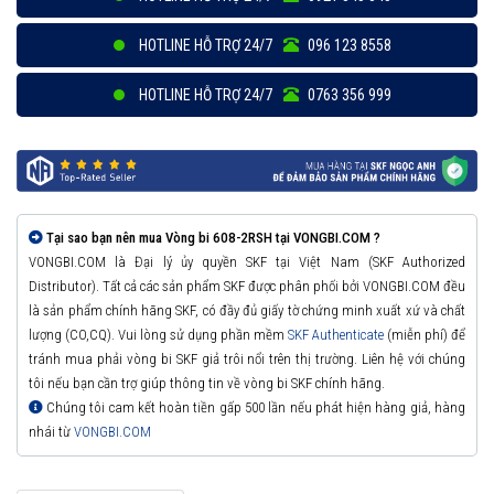
HOTLINE HỖ TRỢ 24/7
096 123 8558
HOTLINE HỖ TRỢ 24/7
0763 356 999
Tại sao bạn nên mua Vòng bi 608-2RSH tại VONGBI.COM ?
VONGBI.COM là Đại lý ủy quyền SKF tại Việt Nam (SKF Authorized
Distributor). Tất cả các sản phẩm SKF được phân phối bởi VONGBI.COM đều
là sản phẩm chính hãng SKF, có đầy đủ giấy tờ chứng minh xuất xứ và chất
lượng (CO,CQ). Vui lòng sử dụng phần mềm
SKF Authenticate
(miễn phí) để
tránh mua phải vòng bi SKF giả trôi nổi trên thị trường. Liên hệ với chúng
tôi nếu bạn cần trợ giúp thông tin về vòng bi SKF chính hãng.
Chúng tôi cam kết hoàn tiền gấp 500 lần nếu phát hiện hàng giả, hàng
nhái từ
VONGBI.COM