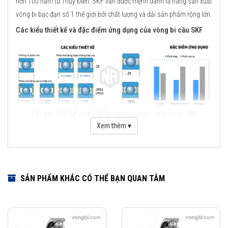
hơn 100 năm từ Thụy Điển. SKF vẫn được mệnh danh là hãng sản xuất
vòng bi bạc đạn số 1 thế giới bởi chất lượng và dải sản phẩm rộng lớn.
Các kiểu thiết kế và đặc điểm ứng dụng của vòng bi cầu SKF
Các kiểu thiết kế và đặc điểm ứng dụng của vòng bi cầu SKF
Xem thêm ▾
Những cải tiến quan trọng đối với vòng bi cầu SKF Explorer
Cải tiến thiết kế hình học
Sử dụng vật liệu mới
SẢN PHẨM KHÁC CÓ THỂ BẠN QUAN TÂM
Viên bi có chất lượng cao
Công nghệ sản xuất mới
Phớt che chắn thế hệ mới