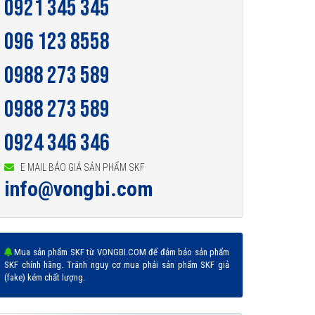
0921 345 345
096 123 8558
0988 273 589
0988 273 589
0924 346 346
E MAIL BÁO GIÁ SẢN PHẨM SKF
info@vongbi.com
Mua sản phẩm SKF từ VONGBI.COM để đảm bảo sản phẩm
SKF chính hãng. Tránh nguy cơ mua phải sản phẩm SKF giả
(fake) kém chất lượng.