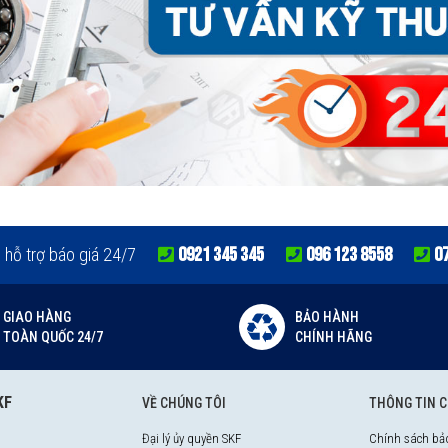
0921 345 345
096 123 8558
0
e hỗ trợ báo giá 24/7
GIAO HÀNG
BẢO HÀNH
TOÀN QUỐC 24/7
CHÍNH HÃNG
KF
VỀ CHÚNG TÔI
THÔNG TIN 
Đại lý ủy quyền SKF
Chính sách bả