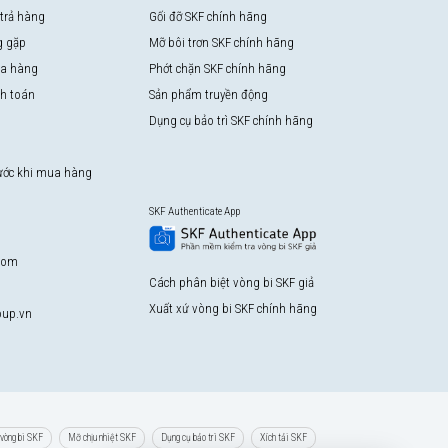
 trả hàng
Gối đỡ SKF chính hãng
g gặp
Mỡ bôi trơn SKF chính hãng
a hàng
Phớt chặn SKF chính hãng
nh toán
Sản phẩm truyền động
Dụng cụ bảo trì SKF chính hãng
rước khi mua hàng
SKF Authenticate App
com
Cách phân biệt vòng bi SKF giả
Xuất xứ vòng bi SKF chính hãng
up.vn
vòng bi SKF
Mỡ chịu nhiệt SKF
Dụng cụ bảo trì SKF
Xích tải SKF