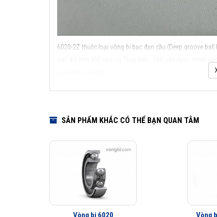
6020-2Z thuộc loại vòng bi bạc đạn cầu (Deep groove ball 
tuổi đời hơn 100 năm từ Thụy Điển. SKF vẫn được mệnh danh
sản phẩm rộng lớn.
Các kiểu thiết kế và đặc điểm ứng dụng của vòng bi c
SẢN PHẨM KHÁC CÓ THỂ BẠN QUAN TÂM
Vòng bi 6020
Vòng b