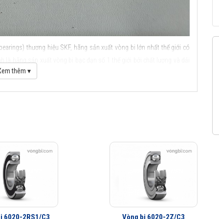
bearings) thương hiệu SKF, hãng sản xuất vòng bi lớn nhất thế giới có
 là hãng sản xuất vòng bi bạc đạn số 1 thế giới bởi chất lượng và dải
Xem thêm ▾
ầu SKF
i 6020-2RS1/C3
Vòng bi 6020-2Z/C3