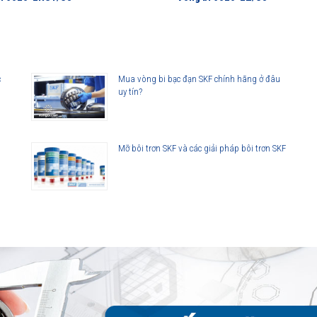
c điểm ứng dụng của vòng bi cầu SKF
lorer
c
Mua vòng bi bạc đạn SKF chính hãng ở đâu
uy tín?
Mỡ bôi trơn SKF và các giải pháp bôi trơn SKF
lorer