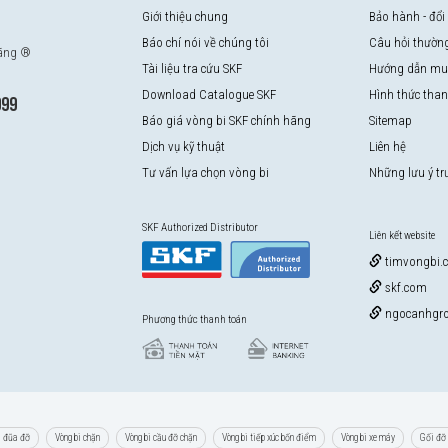
Giới thiệu chung
Bảo hành - đổi
Báo chí nói về chúng tôi
Câu hỏi thườn
hãng ®
 so với các thế hệ vòng bi SKF trước đây, bởi vậy ở cùng tốc độ nhưng
Tài liệu tra cứu SKF
Hướng dẫn mu
h năng này làm giảm nhu cầu sử dụng mỡ bôi trơn và giảm tiêu hao năng
Download Catalogue SKF
Hình thức tha
999
Báo giá vòng bi SKF chính hãng
Sitemap
Dịch vụ kỹ thuật
Liên hệ
n rất nhiều so với các hãng vòng bi khác trên thị trường, điều này đã
Tư vấn lựa chọn vòng bi
Những lưu ý t
 chứng.
SKF Authorized Distributor
Liên kết website
timvongbi.
skf.com
ngocanhgro
Phương thức thanh toán
i đũa đỡ
Vòng bi chặn
Vòng bi cầu đỡ chặn
Vòng bi tiếp xúc bốn điểm
Vòng bi xe máy
Gối đỡ 