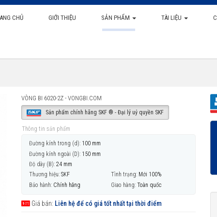
ANG CHỦ
GIỚI THIỆU
SẢN PHẨM
TÀI LIỆU
C
VÒNG BI 6020-2Z - VONGBI.COM
Sản phẩm chính hãng SKF ® - Đại lý uỷ quyền SKF
Thông tin sản phẩm
Đường kính trong (d):
100 mm
Đường kính ngoài (D):
150 mm
Độ dày (B):
24 mm
Thương hiệu:
SKF
Tình trạng:
Mới 100%
Bảo hành:
Chính hãng
Giao hàng:
Toàn quốc
Giá bán:
Liên hệ để có giá tốt nhất tại thời điểm