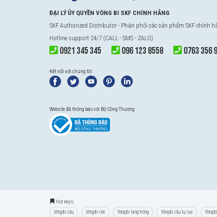
ĐẠI LÝ ỦY QUYỀN VÒNG BI SKF CHÍNH HÃNG
SKF Authorized Distributor
- Phân phối các sản phẩm SKF chính 
Vòng bi SKF 6020-2Z thế hệ Explorer được nâng lên cao hơn
Hotline support 24/7 (CALL - SMS - ZALO)
nhiệt độ của vòng bi SKF Explorer thấp hơn rất nhiều. Tín
0921 345 345
096 123 8558
0763 356 
lượng trên vòng bi.
Kết nối với chúng tôi
Tuổi thọ của vòng bi SKF 6020-2Z thế hệ Explorer bền bỉ hơ
được hàng triệu khách hàng khắp nơi trên toàn thế giới kiểm
Website đã thông báo với Bộ Công Thương
Hot keys:
Vòng bi cầu
Vòng bi côn
Vòng bi tang trống
Vòng bi cầu tự lựa
Vòng b