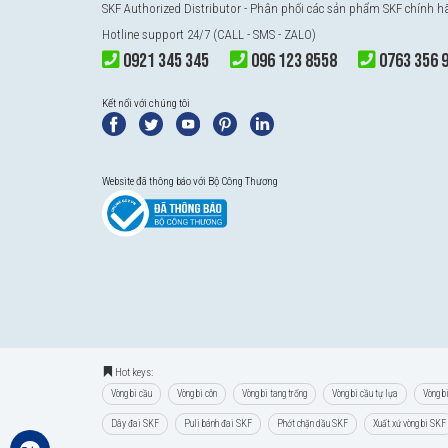
SKF Authorized Distributor
- Phân phối các sản phẩm SKF chính 
Hotline support 24/7 (CALL - SMS - ZALO)
0921 345 345
096 123 8558
0763 356 
Kết nối với chúng tôi
Website đã thông báo với Bộ Công Thương
Hot keys:
Vòng bi cầu
Vòng bi côn
Vòng bi tang trống
Vòng bi cầu tự lựa
Vòng b
Dây đai SKF
Puli bánh đai SKF
Phớt chặn dầu SKF
Xuất xứ vòng bi SKF