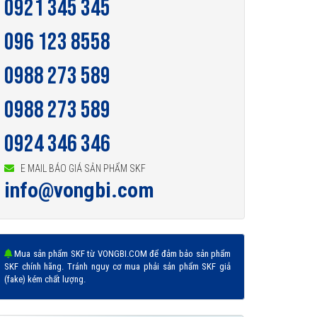
0921 345 345
096 123 8558
0988 273 589
0988 273 589
0924 346 346
E MAIL BÁO GIÁ SẢN PHẨM SKF
info@vongbi.com
Mua sản phẩm SKF từ VONGBI.COM để đảm bảo sản phẩm
SKF chính hãng. Tránh nguy cơ mua phải sản phẩm SKF giả
(fake) kém chất lượng.