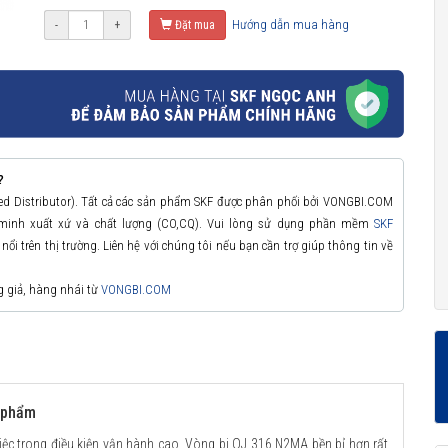
Hướng dẫn mua hàng
-
+
Đặt mua
?
zed Distributor). Tất cả các sản phẩm SKF được phân phối bởi VONGBI.COM
 minh xuất xứ và chất lượng (CO,CQ). Vui lòng sử dụng phần mềm
SKF
ổi trên thị trường. Liên hệ với chúng tôi nếu bạn cần trợ giúp thông tin về
g giả, hàng nhái từ
VONGBI.COM
n phẩm
iệc trong điều kiện vận hành cao. Vòng bi QJ 316 N2MA bền bỉ hơn rất