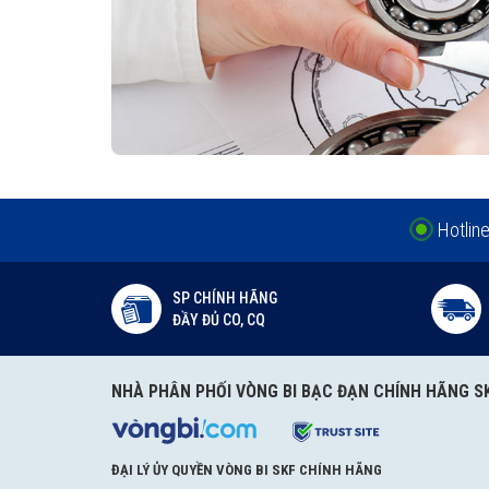
Hotlin
SP CHÍNH HÃNG
ĐẦY ĐỦ CO, CQ
NHÀ PHÂN PHỐI VÒNG BI BẠC ĐẠN CHÍNH HÃNG S
ĐẠI LÝ ỦY QUYỀN VÒNG BI SKF CHÍNH HÃNG