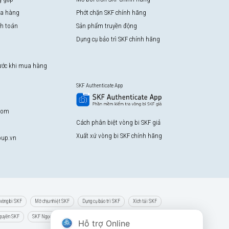
a hàng
Phớt chặn SKF chính hãng
nh toán
Sản phẩm truyền động
Dụng cụ bảo trì SKF chính hãng
rước khi mua hàng
SKF Authenticate App
com
Cách phân biệt vòng bi SKF giả
Xuất xứ vòng bi SKF chính hãng
up.vn
vòng bi SKF
Mỡ chịu nhiệt SKF
Dụng cụ bảo trì SKF
Xích tải SKF
 quyền SKF
SKF Ngọc Anh
Hỗ trợ Online