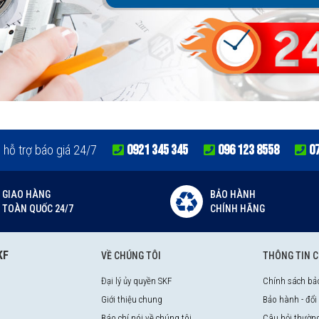
0921 345 345
096 123 8558
0
e hỗ trợ báo giá 24/7
GIAO HÀNG
BẢO HÀNH
TOÀN QUỐC 24/7
CHÍNH HÃNG
KF
VỀ CHÚNG TÔI
THÔNG TIN 
Đại lý ủy quyền SKF
Chính sách bả
Giới thiệu chung
Bảo hành - đổi
Báo chí nói về chúng tôi
Câu hỏi thườn