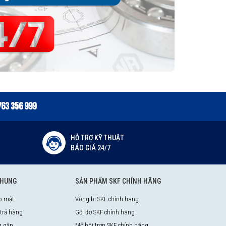
763 356 999
HỖ TRỢ KỸ THUẬT
BÁO GIÁ 24/7
CHUNG
SẢN PHẨM SKF CHÍNH HÃNG
o mật
Vòng bi SKF chính hãng
 trả hàng
Gối đỡ SKF chính hãng
g gặp
Mỡ bôi trơn SKF chính hãng