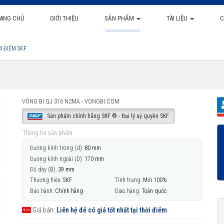
ANG CHỦ
GIỚI THIỆU
SẢN PHẨM
TÀI LIỆU
C
4 ĐIỂM SKF
VÒNG BI QJ 316 N2MA - VONGBI.COM
Sản phẩm chính hãng SKF ® - Đại lý uỷ quyền SKF
Thông tin sản phẩm
Đường kính trong (d):
80 mm
Đường kính ngoài (D):
170 mm
Độ dày (B):
39 mm
Thương hiệu:
SKF
Tình trạng:
Mới 100%
Bảo hành:
Chính hãng
Giao hàng:
Toàn quốc
Giá bán:
Liên hệ để có giá tốt nhất tại thời điểm