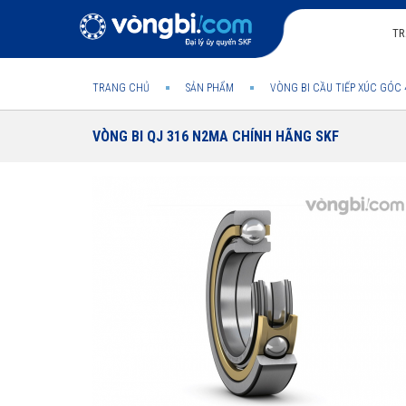
TR
TRANG CHỦ
SẢN PHẨM
VÒNG BI CẦU TIẾP XÚC GÓC 
VÒNG BI QJ 316 N2MA CHÍNH HÃNG SKF