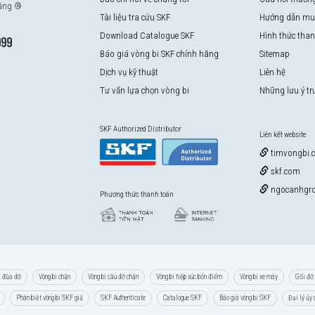
hãng ®
Tài liệu tra cứu SKF
Hướng dẫn mu
Download Catalogue SKF
Hình thức tha
999
Báo giá vòng bi SKF chính hãng
Sitemap
Dịch vụ kỹ thuật
Liên hệ
Tư vấn lựa chọn vòng bi
Những lưu ý t
SKF Authorized Distributor
Liên kết website
timvongbi.
skf.com
ngocanhgro
Phương thức thanh toán
i đũa đỡ
Vòng bi chặn
Vòng bi cầu đỡ chặn
Vòng bi tiếp xúc bốn điểm
Vòng bi xe máy
Gối đỡ 
Phân biệt vòng bi SKF giả
SKF Authenticate
Catalogue SKF
Báo giá vòng bi SKF
Đại lý ủy