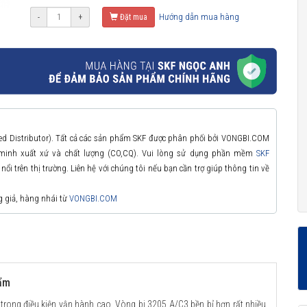
Hướng dẫn mua hàng
-
+
Đặt mua
zed Distributor). Tất cả các sản phẩm SKF được phân phối bởi VONGBI.COM
 minh xuất xứ và chất lượng (CO,CQ). Vui lòng sử dụng phần mềm
SKF
ổi trên thị trường. Liên hệ với chúng tôi nếu bạn cần trợ giúp thông tin về
g giả, hàng nhái từ
VONGBI.COM
hẩm
 trong điều kiện vận hành cao. Vòng bi 3205 A/C3 bền bỉ hơn rất nhiều