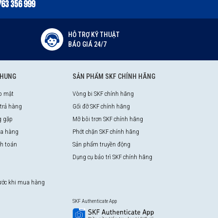
763 356 999
HỖ TRỢ KỸ THUẬT
BÁO GIÁ 24/7
CHUNG
SẢN PHẨM SKF CHÍNH HÃNG
o mật
Vòng bi SKF chính hãng
 trả hàng
Gối đỡ SKF chính hãng
g gặp
Mỡ bôi trơn SKF chính hãng
a hàng
Phớt chặn SKF chính hãng
nh toán
Sản phẩm truyền động
Dụng cụ bảo trì SKF chính hãng
rước khi mua hàng
SKF Authenticate App