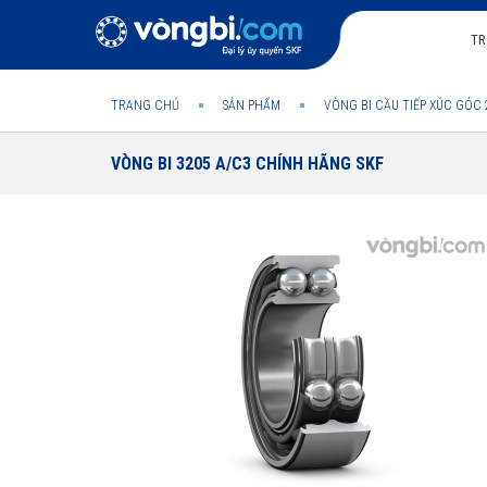
TR
TRANG CHỦ
SẢN PHẨM
VÒNG BI CẦU TIẾP XÚC GÓC 
VÒNG BI 3205 A/C3 CHÍNH HÃNG SKF