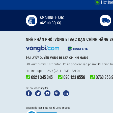
Hotlin
SP CHÍNH HÃNG
ĐẦY ĐỦ CO, CQ
NHÀ PHÂN PHỐI VÒNG BI BẠC ĐẠN CHÍNH HÃNG S
ĐẠI LÝ ỦY QUYỀN VÒNG BI SKF CHÍNH HÃNG
SKF Authorized Distributor
- Phân phối các sản phẩm SKF chính 
Hotline support 24/7 (CALL - SMS - ZALO)
0921 345 345
096 123 8558
0763 356 
Kết nối với chúng tôi
Website đã thông báo với Bộ Công Thương