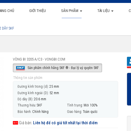
ANG CHỦ
GIỚI THIỆU
SẢN PHẨM
TÀI LIỆU
C
2 DÃY SKF
VÒNG BI 3205 A/C3 - VONGBI.COM
Sản phẩm chính hãng SKF ® - Đại lý uỷ quyền SKF
Thông tin sản phẩm
Đường kính trong (d):
25 mm
Đường kính ngoài (D):
52 mm
Độ dày (B):
20.6 mm
Thương hiệu:
SKF
Tình trạng:
Mới 100%
Bảo hành:
Chính hãng
Giao hàng:
Toàn quốc
Giá bán:
Liên hệ để có giá tốt nhất tại thời điểm