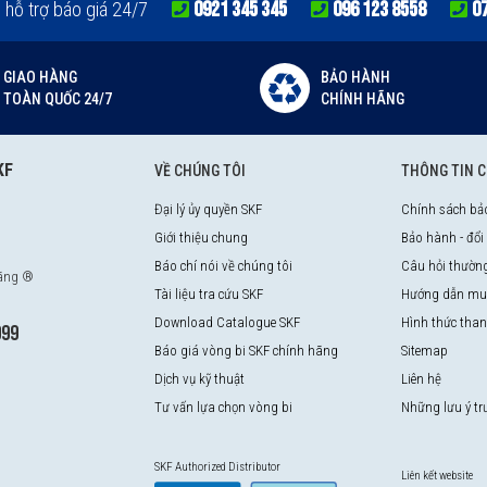
0921 345 345
096 123 8558
0
e hỗ trợ báo giá 24/7
GIAO HÀNG
BẢO HÀNH
TOÀN QUỐC 24/7
CHÍNH HÃNG
KF
VỀ CHÚNG TÔI
THÔNG TIN 
Đại lý ủy quyền SKF
Chính sách bả
Giới thiệu chung
Bảo hành - đổi
Báo chí nói về chúng tôi
Câu hỏi thườn
hãng ®
Tài liệu tra cứu SKF
Hướng dẫn mu
Download Catalogue SKF
Hình thức tha
999
Báo giá vòng bi SKF chính hãng
Sitemap
Dịch vụ kỹ thuật
Liên hệ
Tư vấn lựa chọn vòng bi
Những lưu ý t
SKF Authorized Distributor
Liên kết website