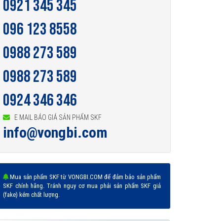
0921 345 345
096 123 8558
0988 273 589
0988 273 589
0924 346 346
E MAIL BÁO GIÁ SẢN PHẨM SKF
info@vongbi.com
Mua sản phẩm SKF từ VONGBI.COM để đảm bảo sản phẩm
SKF chính hãng. Tránh nguy cơ mua phải sản phẩm SKF giả
(fake) kém chất lượng.