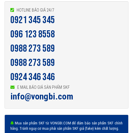
HOTLINE BÁO GIÁ 24/7
0921 345 345
096 123 8558
0988 273 589
0988 273 589
0924 346 346
E MAIL BÁO GIÁ SẢN PHẨM SKF
info@vongbi.com
Mua sản phẩm SKF từ VONGBI.COM để đảm bảo sản phẩm SKF chính
hãng. Tránh nguy cơ mua phải sản phẩm SKF giả (fake) kém chất lượng.