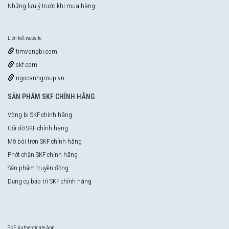
Những lưu ý trước khi mua hàng
Liên kết website
timvongbi.com
skf.com
ngocanhgroup.vn
SẢN PHẨM SKF CHÍNH HÃNG
Vòng bi SKF chính hãng
Gối đỡ SKF chính hãng
Mỡ bôi trơn SKF chính hãng
Phớt chặn SKF chính hãng
Sản phẩm truyền động
Dụng cụ bảo trì SKF chính hãng
SKF Authenticate App