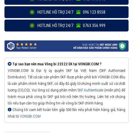
HOTLINE HỖ TRỢ 24/7
096 123 8558
HOTLINE HỖ TRỢ 24/7
0763 356 999
Tại sao bạn nên mua Vòng bi 22322 EK tại VONGBI.COM ?
VONGBI.COM là Đại lý ủy quyền SKF tại Việt Nam (SKF Authorized
Distributor). Tất cả các sản phẩm SKF được phân phối bởi VONGBI.COM đều
là sản phẩm chính hãng SKF, có đầy đủ giấy tờ chứng minh xuất xứ và chất
lượng (CO,CQ). Vui lòng sử dụng phần mềm
SKF Authenticate
(miễn phí) để
tránh mua phải vòng bi SKF giả trôi nổi trên thị trường. Liên hệ với chúng
tôi nếu bạn cần trợ giúp thông tin về vòng bi SKF chính hãng.
Chúng tôi cam kết hoàn tiền gấp 500 lần nếu phát hiện hàng giả, hàng
nhái từ
VONGBI.COM