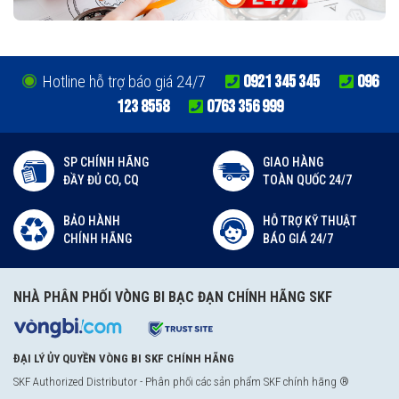
0921 345 345
096
Hotline hỗ trợ báo giá 24/7
123 8558
0763 356 999
SP CHÍNH HÃNG
GIAO HÀNG
ĐẦY ĐỦ CO, CQ
TOÀN QUỐC 24/7
BẢO HÀNH
HỖ TRỢ KỸ THUẬT
CHÍNH HÃNG
BÁO GIÁ 24/7
NHÀ PHÂN PHỐI VÒNG BI BẠC ĐẠN CHÍNH HÃNG SKF
ĐẠI LÝ ỦY QUYỀN VÒNG BI SKF CHÍNH HÃNG
SKF Authorized Distributor
- Phân phối các sản phẩm SKF chính hãng ®