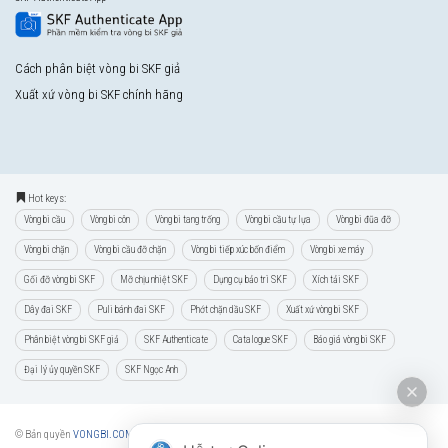
Cách phân biệt vòng bi SKF giả
Xuất xứ vòng bi SKF chính hãng
Hot keys:
Vòng bi cầu
Vòng bi côn
Vòng bi tang trống
Vòng bi cầu tự lựa
Vòng bi đũa đỡ
Vòng bi chặn
Vòng bi cầu đỡ chặn
Vòng bi tiếp xúc bốn điểm
Vòng bi xe máy
Gối đỡ vòng bi SKF
Mỡ chịu nhiệt SKF
Dụng cụ bảo trì SKF
Xích tải SKF
Dây đai SKF
Puli bánh đai SKF
Phớt chặn dầu SKF
Xuất xứ vòng bi SKF
Phân biệt vòng bi SKF giả
SKF Authenticate
Catalogue SKF
Báo giá vòng bi SKF
Đại lý ủy quyền SKF
SKF Ngọc Anh
© Bản quyền
VONGBI.COM
quản lý và vận hành bởi
CÔNG TY CP VẬT TƯ THƯƠNG MẠI NGỌC