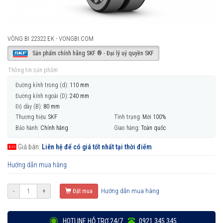
VÒNG BI 22322 EK - VONGBI.COM
Sản phẩm chính hãng SKF ® - Đại lý uỷ quyền SKF
Thông tin sản phẩm
Đường kính trong (d):
110 mm
Đường kính ngoài (D):
240 mm
Độ dày (B):
80 mm
Thương hiệu:
SKF
Tình trạng:
Mới 100%
Bảo hành:
Chính hãng
Giao hàng:
Toàn quốc
Giá bán:
Liên hệ để có giá tốt nhất tại thời điểm
Hướng dẫn mua hàng
Hướng dẫn mua hàng
-
+
Đặt mua
HOTLINE HỖ TRỢ 24/7
0921 345 345