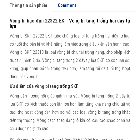
Thông tin sản phẩm
Comment
Vòng bi bạc đạn 22322 EK -
Vòng bi tang trống hai dãy tự
lựa
Vòng bi SKF 22322 EK thuộc chủng loại bi tang trống hai dãy tự lựa,
có tuổi thọ bền bỉ và khả năng làm việc trong điều kiện vận hành cao.
Vòng bi SKF 22313 là loại vòng bi chịu tải trọng nặng, cho phép lệch
trục từ 1 đến 2 độ. Vòng bi tang trống 2 dãy tự lựa SKF có con lăn đối
xứng, giúp phân bổ tải trọng đều hơn, làm tăng tối đa tuổi thọ hoạt
động của vòng bi.
Ưu điểm của vòng bi tang trống SKF
Vòng dẫn hướng nổi giúp giảm ma sát, Vòng bi tang trống 2 dãy tự
lựa SKF có kích thước con lăn lớn hơn làm tăng khả năng chịu tải và
tuổi thọ hoạt động bền hơn so với các loại vòng bi tang trống khác
trên thị trường. Vòng cách thép dạng ô kín có cấu tạo chắc chắn và
chịu được nhiệt độ cao.
Độ bền vượt trội vòng bi tang trống SKF thế hệ Explorer trong cả các