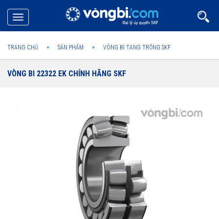
Toggle
navigation
TRANG CHỦ
SẢN PHẨM
VÒNG BI TANG TRỐNG SKF
VÒNG BI 22322 EK CHÍNH HÃNG SKF