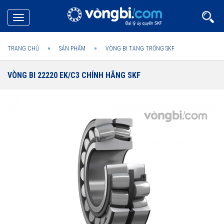
Toggle
navigation
TRANG CHỦ
SẢN PHẨM
VÒNG BI TANG TRỐNG SKF
VÒNG BI 22220 EK/C3 CHÍNH HÃNG SKF