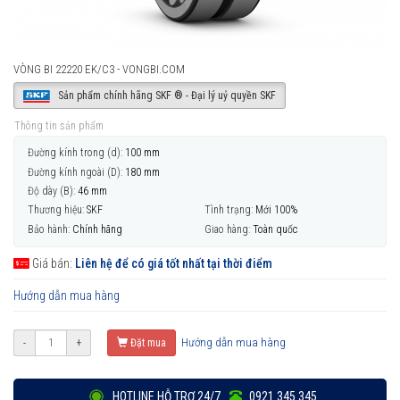
VÒNG BI 22220 EK/C3 - VONGBI.COM
Sản phẩm chính hãng SKF ® - Đại lý uỷ quyền SKF
Thông tin sản phẩm
Đường kính trong (d):
100 mm
Đường kính ngoài (D):
180 mm
Độ dày (B):
46 mm
Thương hiệu:
SKF
Tình trạng:
Mới 100%
Bảo hành:
Chính hãng
Giao hàng:
Toàn quốc
Giá bán:
Liên hệ để có giá tốt nhất tại thời điểm
Hướng dẫn mua hàng
Hướng dẫn mua hàng
-
+
Đặt mua
HOTLINE HỖ TRỢ 24/7
0921 345 345