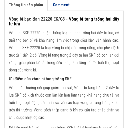
Thông tin sản phẩm
Comment
Vòng bi bạc đạn 22220 EK/C3 -
Vòng bi tang trống hai dãy
tự lựa
Vòng bi SKF 22220 thuộc chủng loại bi tang trống hai dãy tự lựa, có
tuổi thọ bền bỉ và khả năng làm việc trong điều kiện vận hành cao.
Vòng bi SKF 22220 là loại vòng bi chịu tải trọng nặng, cho phép lệch
trục từ 1 đến 2 độ. Vòng bi tang trống 2 dãy tự lựa SKF có con lăn đối
xứng, giúp phân bổ tải trọng đều hơn, làm tăng tối đa tuổi thọ hoạt
động của vòng bi.
Ưu điểm của vòng bi tang trống SKF
Vòng dẫn hướng nổi giúp giảm ma sát, Vòng bi tang trống 2 dãy tự
lựa SKF có kích thước con lăn lớn hơn làm tăng khả năng chịu tải và
tuổi thọ hoạt động bền hơn so với các loại vòng bi tang trống khác
trên thị trường. Vòng cách thép dạng ô kín có cấu tạo chắc chắn và
chịu được nhiệt độ cao.
Độ bền vượt trội vòng bi tang trống SKF thế hệ Explorer trong cả các