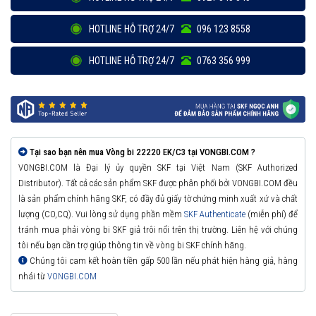
HOTLINE HỖ TRỢ 24/7
096 123 8558
HOTLINE HỖ TRỢ 24/7
0763 356 999
Tại sao bạn nên mua Vòng bi 22220 EK/C3 tại VONGBI.COM ?
VONGBI.COM là Đại lý ủy quyền SKF tại Việt Nam (SKF Authorized
Distributor). Tất cả các sản phẩm SKF được phân phối bởi VONGBI.COM đều
là sản phẩm chính hãng SKF, có đầy đủ giấy tờ chứng minh xuất xứ và chất
lượng (CO,CQ). Vui lòng sử dụng phần mềm
SKF Authenticate
(miễn phí) để
tránh mua phải vòng bi SKF giả trôi nổi trên thị trường. Liên hệ với chúng
tôi nếu bạn cần trợ giúp thông tin về vòng bi SKF chính hãng.
Chúng tôi cam kết hoàn tiền gấp 500 lần nếu phát hiện hàng giả, hàng
nhái từ
VONGBI.COM