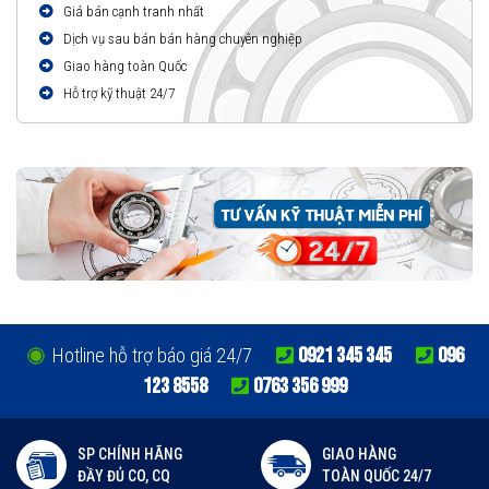
Giá bán cạnh tranh nhất
Dịch vụ sau bán bán hàng chuyên nghiệp
Giao hàng toàn Quốc
Hỗ trợ kỹ thuật 24/7
0921 345 345
096
Hotline hỗ trợ báo giá 24/7
123 8558
0763 356 999
SP CHÍNH HÃNG
GIAO HÀNG
ĐẦY ĐỦ CO, CQ
TOÀN QUỐC 24/7