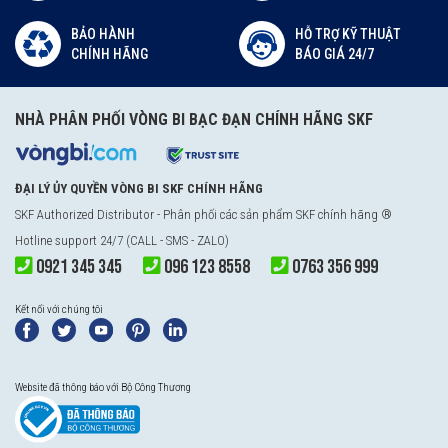
BẢO HÀNH
HỖ TRỢ KỸ THUẬT
CHÍNH HÃNG
BÁO GIÁ 24/7
NHÀ PHÂN PHỐI VÒNG BI BẠC ĐẠN CHÍNH HÃNG SKF
ĐẠI LÝ ỦY QUYỀN VÒNG BI SKF CHÍNH HÃNG
SKF Authorized Distributor
- Phân phối các sản phẩm SKF chính hãng ®
Hotline support 24/7 (CALL - SMS - ZALO)
0921 345 345
096 123 8558
0763 356 999
Kết nối với chúng tôi
Website đã thông báo với Bộ Công Thương