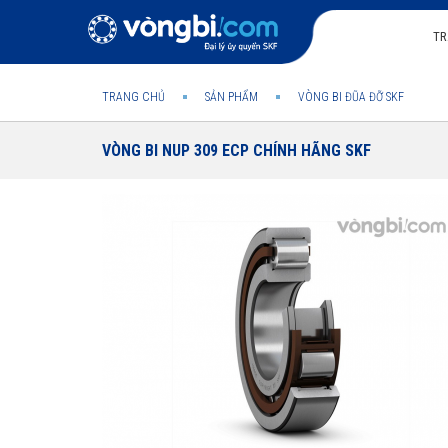
TR
TRANG CHỦ
SẢN PHẨM
VÒNG BI ĐŨA ĐỠ SKF
VÒNG BI NUP 309 ECP CHÍNH HÃNG SKF