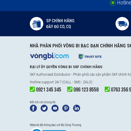
Hotlin
SP CHÍNH HÃNG
ĐẦY ĐỦ CO, CQ
NHÀ PHÂN PHỐI VÒNG BI BẠC ĐẠN CHÍNH HÃNG S
ĐẠI LÝ ỦY QUYỀN VÒNG BI SKF CHÍNH HÃNG
SKF Authorized Distributor
- Phân phối các sản phẩm SKF chính 
Hotline support 24/7 (CALL - SMS - ZALO)
0921 345 345
096 123 8558
0763 356 
Kết nối với chúng tôi
Website đã thông báo với Bộ Công Thương