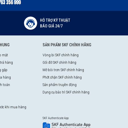
763 356 999
HỖ TRỢ KỸ THUẬT
BÁO GIÁ 24/7
CHUNG
SẢN PHẨM SKF CHÍNH HÃNG
o mật
Vòng bi SKF chính hãng
 trả hàng
Gối đỡ SKF chính hãng
g gặp
Mỡ bôi trơn SKF chính hãng
a hàng
Phớt chặn SKF chính hãng
nh toán
Sản phẩm truyền động
Dụng cụ bảo trì SKF chính hãng
rước khi mua hàng
SKF Authenticate App