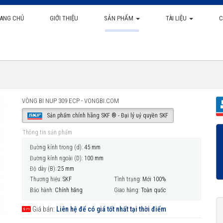
ANG CHỦ
GIỚI THIỆU
SẢN PHẨM
TÀI LIỆU
C
VÒNG BI NUP 309 ECP - VONGBI.COM
Sản phẩm chính hãng SKF ® - Đại lý uỷ quyền SKF
Thông tin sản phẩm
Đường kính trong (d):
45 mm
Đường kính ngoài (D):
100 mm
Độ dày (B):
25 mm
Thương hiệu:
SKF
Tình trạng:
Mới 100%
Bảo hành:
Chính hãng
Giao hàng:
Toàn quốc
Giá bán:
Liên hệ để có giá tốt nhất tại thời điểm