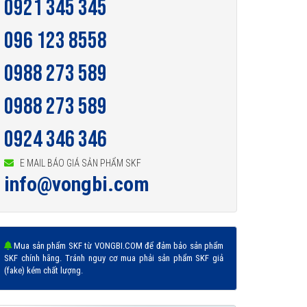
0921 345 345
096 123 8558
0988 273 589
0988 273 589
0924 346 346
E MAIL BÁO GIÁ SẢN PHẨM SKF
info@vongbi.com
Mua sản phẩm SKF từ VONGBI.COM để đảm bảo sản phẩm
SKF chính hãng. Tránh nguy cơ mua phải sản phẩm SKF giả
(fake) kém chất lượng.