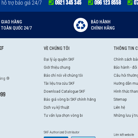
0921 345 345
096 123 8558
0
e hỗ trợ báo giá 24/7
GIAO HÀNG
BẢO HÀNH
TOÀN QUỐC 24/7
CHÍNH HÃNG
KF
VỀ CHÚNG TÔI
THÔNG TIN 
Đại lý ủy quyền SKF
Chính sách bả
Giới thiệu chung
Bảo hành - đổi
Báo chí nói về chúng tôi
Câu hỏi thườn
hãng ®
Tài liệu tra cứu SKF
Hướng dẫn mu
Download Catalogue SKF
Hình thức tha
999
Báo giá vòng bi SKF chính hãng
Sitemap
Dịch vụ kỹ thuật
Liên hệ
Tư vấn lựa chọn vòng bi
Những lưu ý t
SKF Authorized Distributor
Liên kết website