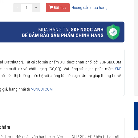
Hướng dẫn mua hàng
-
+
Đặt mua
zed Distributor). Tất cả các sản phẩm SKF được phân phối bởi VONGBI.COM
 minh xuất xứ và chất lượng (CO,CQ). Vui lòng sử dụng phần mềm
SKF
ổi trên thị trường. Liên hệ với chúng tôi nếu bạn cần trợ giúp thông tin về
g giả, hàng nhái từ
VONGBI.COM
 phẩm
iệc trong điều kiện vận hành cao. Vòng bi NUP 309 ECP bền bỉ hơn rất