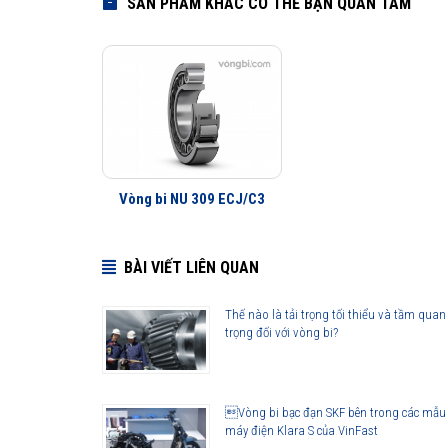
SẢN PHẨM KHÁC CÓ THỂ BẠN QUAN TÂM
Vòng bi NU 309 ECJ/C3
BÀI VIẾT LIÊN QUAN
Thế nào là tải trọng tối thiểu và tầm quan
trọng đối với vòng bi?
Vòng bi bạc đạn SKF bên trong các mẫu
máy điện Klara S của VinFast