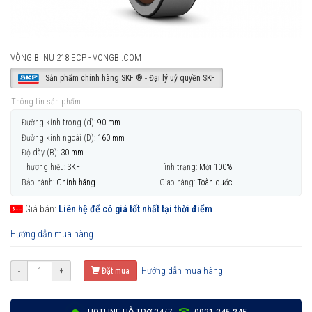
VÒNG BI NU 218 ECP - VONGBI.COM
Sản phẩm chính hãng SKF ® - Đại lý uỷ quyền SKF
Thông tin sản phẩm
Đường kính trong (d):
90 mm
Đường kính ngoài (D):
160 mm
Độ dày (B):
30 mm
Thương hiệu:
SKF
Tình trạng:
Mới 100%
Bảo hành:
Chính hãng
Giao hàng:
Toàn quốc
Giá bán:
Liên hệ để có giá tốt nhất tại thời điểm
Hướng dẫn mua hàng
Hướng dẫn mua hàng
-
+
Đặt mua