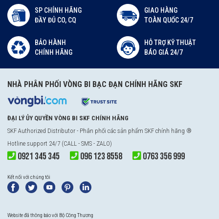
SP CHÍNH HÃNG
GIAO HÀNG
ĐẦY ĐỦ CO, CQ
TOÀN QUỐC 24/7
BẢO HÀNH
HỖ TRỢ KỸ THUẬT
CHÍNH HÃNG
BÁO GIÁ 24/7
NHÀ PHÂN PHỐI VÒNG BI BẠC ĐẠN CHÍNH HÃNG SKF
ĐẠI LÝ ỦY QUYỀN VÒNG BI SKF CHÍNH HÃNG
SKF Authorized Distributor
- Phân phối các sản phẩm SKF chính hãng ®
Hotline support 24/7 (CALL - SMS - ZALO)
0921 345 345
096 123 8558
0763 356 999
Kết nối với chúng tôi
Website đã thông báo với Bộ Công Thương