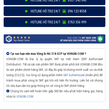
HOTLINE HỖ TRỢ 24/7
0921 345 345
HOTLINE HỖ TRỢ 24/7
096 123 8558
HOTLINE HỖ TRỢ 24/7
0763 356 999
Tại sao bạn nên mua Vòng bi NU 218 ECP tại VONGBI.COM ?
VONGBI.COM là Đại lý ủy quyền SKF tại Việt Nam (SKF Authorized
Distributor). Tất cả các sản phẩm SKF được phân phối bởi VONGBI.COM đều
là sản phẩm chính hãng SKF, có đầy đủ giấy tờ chứng minh xuất xứ và chất
lượng (CO,CQ). Vui lòng sử dụng phần mềm
SKF Authenticate
(miễn phí) để
tránh mua phải vòng bi SKF giả trôi nổi trên thị trường. Liên hệ với chúng
tôi nếu bạn cần trợ giúp thông tin về vòng bi SKF chính hãng.
Chúng tôi cam kết hoàn tiền gấp 500 lần nếu phát hiện hàng giả, hàng
nhái từ
VONGBI.COM