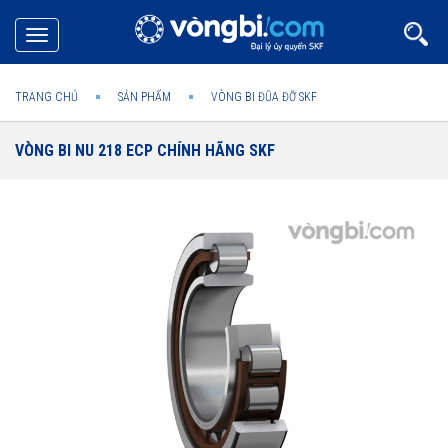
Toggle
navigation
TRANG CHỦ
SẢN PHẨM
VÒNG BI ĐŨA ĐỠ SKF
VÒNG BI NU 218 ECP CHÍNH HÃNG SKF