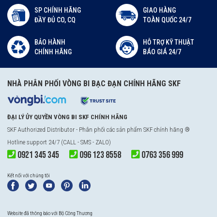
SP CHÍNH HÃNG
GIAO HÀNG
ĐẦY ĐỦ CO, CQ
TOÀN QUỐC 24/7
BẢO HÀNH
HỖ TRỢ KỸ THUẬT
CHÍNH HÃNG
BÁO GIÁ 24/7
NHÀ PHÂN PHỐI VÒNG BI BẠC ĐẠN CHÍNH HÃNG SKF
ĐẠI LÝ ỦY QUYỀN VÒNG BI SKF CHÍNH HÃNG
SKF Authorized Distributor
- Phân phối các sản phẩm SKF chính hãng ®
Hotline support 24/7 (CALL - SMS - ZALO)
0921 345 345
096 123 8558
0763 356 999
Kết nối với chúng tôi
Website đã thông báo với Bộ Công Thương