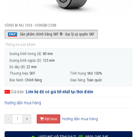
VÒNG BI NU 1016 - VONGBI.COM
Sản phẩm chính hãng SKF ® - Đại lý uỷ quyền SKF
Thông tin sản phẩm
Đường kính trong (d):
80 mm
Đường kính ngoài (D):
125 mm
Độ dày (B):
22 mm
Thương hiệu:
SKF
Tình trạng:
Mới 100%
Bảo hành:
Chính hãng
Giao hàng:
Toàn quốc
Giá bán:
Liên hệ để có giá tốt nhất tại thời điểm
Hướng dẫn mua hàng
Hướng dẫn mua hàng
-
+
Đặt mua