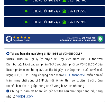
HOTLINE HỖ TRỢ 24/7
0921 345 345
HOTLINE HỖ TRỢ 24/7
096 123 8558
HOTLINE HỖ TRỢ 24/7
0763 356 999
Tại sao bạn nên mua Vòng bi NU 1016 tại VONGBI.COM ?
VONGBI.COM là Đại lý ủy quyền SKF tại Việt Nam (SKF Authorized
Distributor). Tất cả các sản phẩm SKF được phân phối bởi VONGBI.COM đều
là sản phẩm chính hãng SKF, có đầy đủ giấy tờ chứng minh xuất xứ và chất
lượng (CO,CQ). Vui lòng sử dụng phần mềm
SKF Authenticate
(miễn phí) để
tránh mua phải vòng bi SKF giả trôi nổi trên thị trường. Liên hệ với chúng
tôi nếu bạn cần trợ giúp thông tin về vòng bi SKF chính hãng.
Chúng tôi cam kết hoàn tiền gấp 500 lần nếu phát hiện hàng giả, hàng
nhái từ
VONGBI.COM