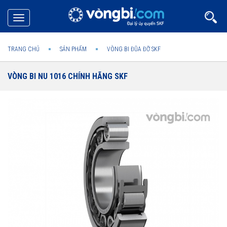
Toggle
navigation
TRANG CHỦ
SẢN PHẨM
VÒNG BI ĐŨA ĐỠ SKF
VÒNG BI NU 1016 CHÍNH HÃNG SKF