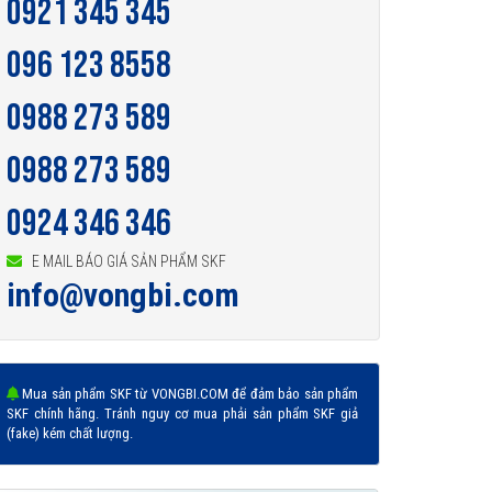
0921 345 345
096 123 8558
0988 273 589
0988 273 589
0924 346 346
E MAIL BÁO GIÁ SẢN PHẨM SKF
info@vongbi.com
Mua sản phẩm SKF từ VONGBI.COM để đảm bảo sản phẩm
SKF chính hãng. Tránh nguy cơ mua phải sản phẩm SKF giả
(fake) kém chất lượng.