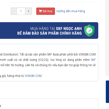
Hướng dẫn mua hàng
-
+
Đặt mua
zed Distributor). Tất cả các sản phẩm SKF được phân phối bởi VONGBI.COM
 minh xuất xứ và chất lượng (CO,CQ). Vui lòng sử dụng phần mềm
SKF
ổi trên thị trường. Liên hệ với chúng tôi nếu bạn cần trợ giúp thông tin về
g giả, hàng nhái từ
VONGBI.COM
m