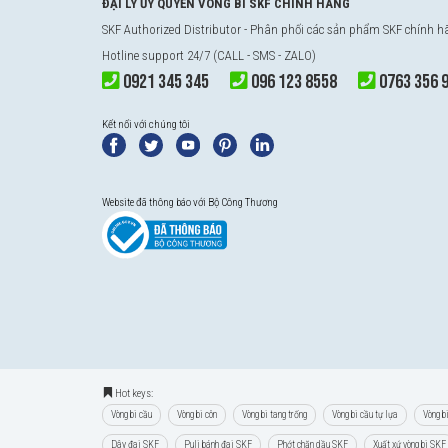
ĐẠI LÝ ỦY QUYỀN VÒNG BI SKF CHÍNH HÃNG
SKF Authorized Distributor
- Phân phối các sản phẩm SKF chính 
Hotline support 24/7 (CALL - SMS - ZALO)
0921 345 345
096 123 8558
0763 356 
Kết nối với chúng tôi
Website đã thông báo với Bộ Công Thương
Hot keys:
Vòng bi cầu
Vòng bi côn
Vòng bi tang trống
Vòng bi cầu tự lựa
Vòng b
Dây đai SKF
Puli bánh đai SKF
Phớt chặn dầu SKF
Xuất xứ vòng bi SKF