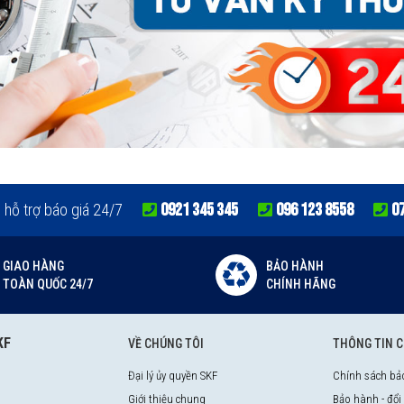
0921 345 345
096 123 8558
0
e hỗ trợ báo giá 24/7
GIAO HÀNG
BẢO HÀNH
TOÀN QUỐC 24/7
CHÍNH HÃNG
KF
VỀ CHÚNG TÔI
THÔNG TIN 
Đại lý ủy quyền SKF
Chính sách bả
Giới thiệu chung
Bảo hành - đổi