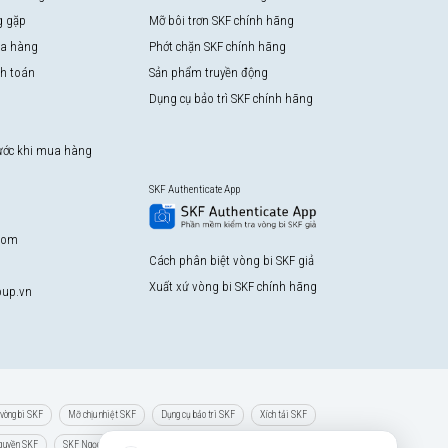
g gặp
Mỡ bôi trơn SKF chính hãng
a hàng
Phớt chặn SKF chính hãng
nh toán
Sản phẩm truyền động
Dụng cụ bảo trì SKF chính hãng
rước khi mua hàng
SKF Authenticate App
com
Cách phân biệt vòng bi SKF giả
Xuất xứ vòng bi SKF chính hãng
up.vn
vòng bi SKF
Mỡ chịu nhiệt SKF
Dụng cụ bảo trì SKF
Xích tải SKF
 quyền SKF
SKF Ngọc Anh