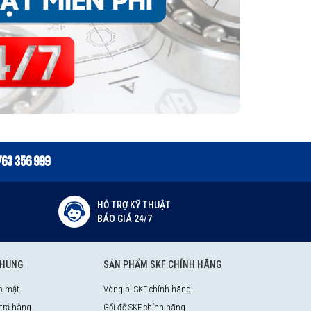
763 356 999
HỖ TRỢ KỸ THUẬT
BÁO GIÁ 24/7
CHUNG
SẢN PHẨM SKF CHÍNH HÃNG
o mật
Vòng bi SKF chính hãng
 trả hàng
Gối đỡ SKF chính hãng