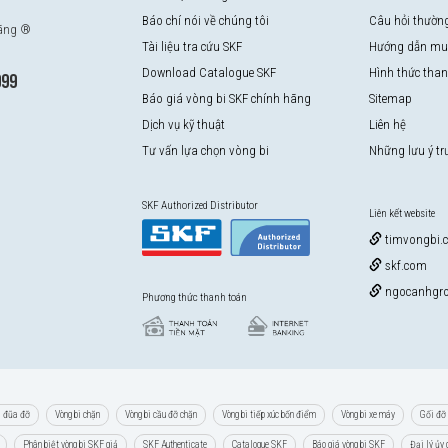
Báo chí nói về chúng tôi
Câu hỏi thườn
hãng ®
Tài liệu tra cứu SKF
Hướng dẫn mu
Download Catalogue SKF
Hình thức tha
999
Báo giá vòng bi SKF chính hãng
Sitemap
Dịch vụ kỹ thuật
Liên hệ
Tư vấn lựa chọn vòng bi
Những lưu ý t
SKF Authorized Distributor
Liên kết website
timvongbi.
skf.com
ngocanhgro
Phương thức thanh toán
i đũa đỡ
Vòng bi chặn
Vòng bi cầu đỡ chặn
Vòng bi tiếp xúc bốn điểm
Vòng bi xe máy
Gối đỡ 
Phân biệt vòng bi SKF giả
SKF Authenticate
Catalogue SKF
Báo giá vòng bi SKF
Đại lý ủy