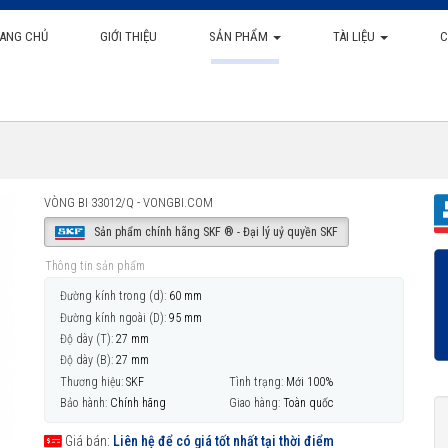
ANG CHỦ
GIỚI THIỆU
SẢN PHẨM
TÀI LIỆU
C
VÒNG BI 33012/Q - VONGBI.COM
Sản phẩm chính hãng SKF ® - Đại lý uỷ quyền SKF
Thông tin sản phẩm
Đường kính trong (d):
60 mm
Đường kính ngoài (D):
95 mm
Độ dày (T):
27 mm
Độ dày (B):
27 mm
Thương hiệu:
SKF
Tình trạng:
Mới 100%
Bảo hành:
Chính hãng
Giao hàng:
Toàn quốc
Giá bán:
Liên hệ để có giá tốt nhất tại thời điểm