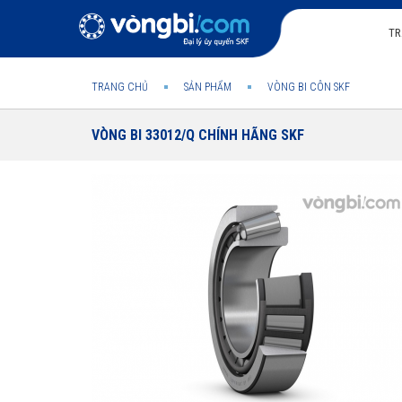
TR
TRANG CHỦ
SẢN PHẨM
VÒNG BI CÔN SKF
VÒNG BI 33012/Q CHÍNH HÃNG SKF