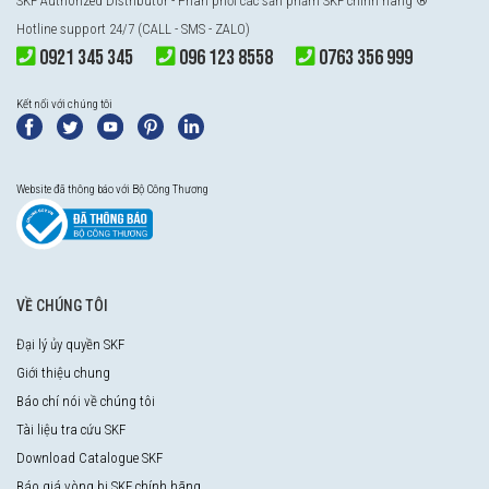
SKF Authorized Distributor
- Phân phối các sản phẩm SKF chính hãng ®
Hotline support 24/7 (CALL - SMS - ZALO)
0921 345 345
096 123 8558
0763 356 999
Kết nối với chúng tôi
Website đã thông báo với Bộ Công Thương
VỀ CHÚNG TÔI
Đại lý ủy quyền SKF
Giới thiệu chung
Báo chí nói về chúng tôi
Tài liệu tra cứu SKF
Download Catalogue SKF
Báo giá vòng bi SKF chính hãng