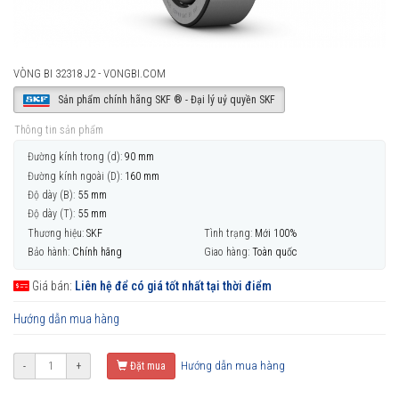
VÒNG BI 32318 J2 - VONGBI.COM
Sản phẩm chính hãng SKF ® - Đại lý uỷ quyền SKF
Thông tin sản phẩm
Đường kính trong (d):
90 mm
Đường kính ngoài (D):
160 mm
Độ dày (B):
55 mm
Độ dày (T):
55 mm
Thương hiệu:
SKF
Tình trạng:
Mới 100%
Bảo hành:
Chính hãng
Giao hàng:
Toàn quốc
Giá bán:
Liên hệ để có giá tốt nhất tại thời điểm
Hướng dẫn mua hàng
Hướng dẫn mua hàng
-
+
Đặt mua