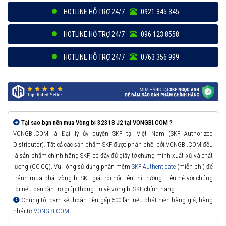
HOTLINE HỖ TRỢ 24/7
0921 345 345
HOTLINE HỖ TRỢ 24/7
096 123 8558
HOTLINE HỖ TRỢ 24/7
0763 356 999
Tại sao bạn nên mua Vòng bi 32318 J2 tại VONGBI.COM ?
VONGBI.COM là Đại lý ủy quyền SKF tại Việt Nam (SKF Authorized
Distributor). Tất cả các sản phẩm SKF được phân phối bởi VONGBI.COM đều
là sản phẩm chính hãng SKF, có đầy đủ giấy tờ chứng minh xuất xứ và chất
lượng (CO,CQ). Vui lòng sử dụng phần mềm
SKF Authenticate
(miễn phí) để
tránh mua phải vòng bi SKF giả trôi nổi trên thị trường. Liên hệ với chúng
tôi nếu bạn cần trợ giúp thông tin về vòng bi SKF chính hãng.
Chúng tôi cam kết hoàn tiền gấp 500 lần nếu phát hiện hàng giả, hàng
nhái từ
VONGBI.COM