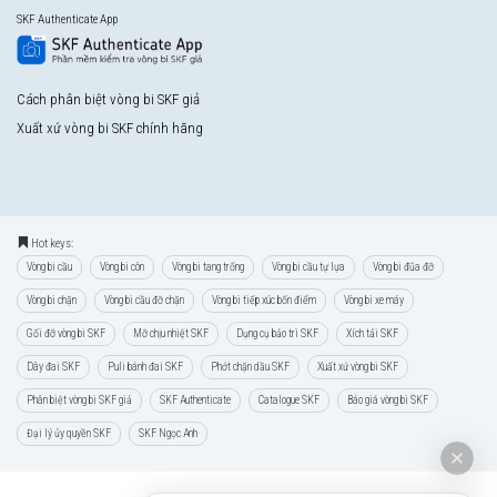
SKF Authenticate App
Cách phân biệt vòng bi SKF giả
Xuất xứ vòng bi SKF chính hãng
Hot keys:
Vòng bi cầu
Vòng bi côn
Vòng bi tang trống
Vòng bi cầu tự lựa
Vòng bi đũa đỡ
Vòng bi chặn
Vòng bi cầu đỡ chặn
Vòng bi tiếp xúc bốn điểm
Vòng bi xe máy
Gối đỡ vòng bi SKF
Mỡ chịu nhiệt SKF
Dụng cụ bảo trì SKF
Xích tải SKF
Dây đai SKF
Puli bánh đai SKF
Phớt chặn dầu SKF
Xuất xứ vòng bi SKF
Phân biệt vòng bi SKF giả
SKF Authenticate
Catalogue SKF
Báo giá vòng bi SKF
Đại lý ủy quyền SKF
SKF Ngọc Anh