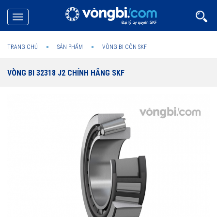
Toggle
navigation
TRANG CHỦ
SẢN PHẨM
VÒNG BI CÔN SKF
VÒNG BI 32318 J2 CHÍNH HÃNG SKF