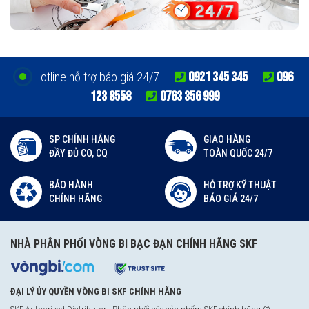
0921 345 345
096
Hotline hỗ trợ báo giá 24/7
123 8558
0763 356 999
SP CHÍNH HÃNG
GIAO HÀNG
ĐẦY ĐỦ CO, CQ
TOÀN QUỐC 24/7
BẢO HÀNH
HỖ TRỢ KỸ THUẬT
CHÍNH HÃNG
BÁO GIÁ 24/7
NHÀ PHÂN PHỐI VÒNG BI BẠC ĐẠN CHÍNH HÃNG SKF
ĐẠI LÝ ỦY QUYỀN VÒNG BI SKF CHÍNH HÃNG