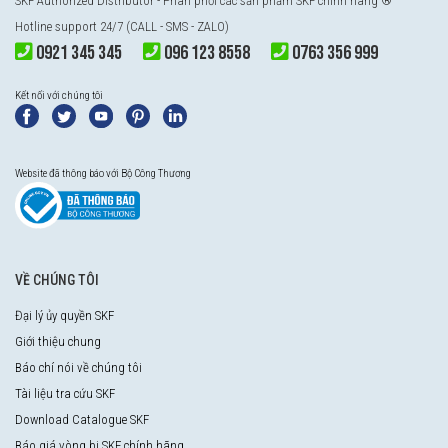
SKF Authorized Distributor
- Phân phối các sản phẩm SKF chính hãng ®
Hotline support 24/7 (CALL - SMS - ZALO)
0921 345 345
096 123 8558
0763 356 999
Kết nối với chúng tôi
Website đã thông báo với Bộ Công Thương
VỀ CHÚNG TÔI
Đại lý ủy quyền SKF
Giới thiệu chung
Báo chí nói về chúng tôi
Tài liệu tra cứu SKF
Download Catalogue SKF
Báo giá vòng bi SKF chính hãng