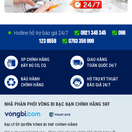
0921 345 345
096
Hotline hỗ trợ báo giá 24/7
123 8558
0763 356 999
SP CHÍNH HÃNG
GIAO HÀNG
ĐẦY ĐỦ CO, CQ
TOÀN QUỐC 24/7
BẢO HÀNH
HỖ TRỢ KỸ THUẬT
CHÍNH HÃNG
BÁO GIÁ 24/7
NHÀ PHÂN PHỐI VÒNG BI BẠC ĐẠN CHÍNH HÃNG SKF
ĐẠI LÝ ỦY QUYỀN VÒNG BI SKF CHÍNH HÃNG