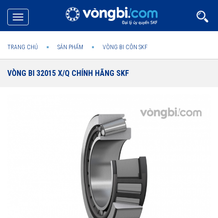
Toggle
navigation
TRANG CHỦ
SẢN PHẨM
VÒNG BI CÔN SKF
VÒNG BI 32015 X/Q CHÍNH HÃNG SKF