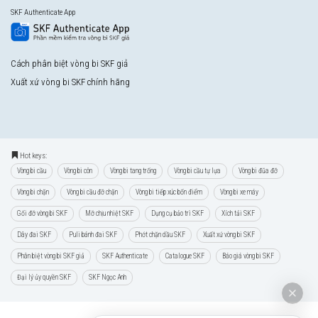
SKF Authenticate App
Cách phân biệt vòng bi SKF giả
Xuất xứ vòng bi SKF chính hãng
Hot keys:
Vòng bi cầu
Vòng bi côn
Vòng bi tang trống
Vòng bi cầu tự lựa
Vòng bi đũa đỡ
Vòng bi chặn
Vòng bi cầu đỡ chặn
Vòng bi tiếp xúc bốn điểm
Vòng bi xe máy
Gối đỡ vòng bi SKF
Mỡ chịu nhiệt SKF
Dụng cụ bảo trì SKF
Xích tải SKF
Dây đai SKF
Puli bánh đai SKF
Phớt chặn dầu SKF
Xuất xứ vòng bi SKF
Phân biệt vòng bi SKF giả
SKF Authenticate
Catalogue SKF
Báo giá vòng bi SKF
Đại lý ủy quyền SKF
SKF Ngọc Anh