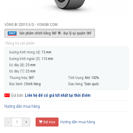
VÒNG BI 32015 X/Q - VONGBI.COM
Sản phẩm chính hãng SKF ® - Đại lý uỷ quyền SKF
Thông tin sản phẩm
Đường kính trong (d):
75 mm
Đường kính ngoài (D):
115 mm
Độ dày (B):
25 mm
Độ dày (T):
25 mm
Thương hiệu:
SKF
Tình trạng:
Mới 100%
Bảo hành:
Chính hãng
Giao hàng:
Toàn quốc
Giá bán:
Liên hệ để có giá tốt nhất tại thời điểm
Hướng dẫn mua hàng
Hướng dẫn mua hàng
-
+
Đặt mua