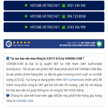
HOTLINE HỖ TRỢ 24/7
0921 345 345
HOTLINE HỖ TRỢ 24/7
096 123 8558
HOTLINE HỖ TRỢ 24/7
0763 356 999
Tại sao bạn nên mua Vòng bi 32015 X/Q tại VONGBI.COM ?
VONGBI.COM là Đại lý ủy quyền SKF tại Việt Nam (SKF Authorized
Distributor). Tất cả các sản phẩm SKF được phân phối bởi VONGBI.COM đều
là sản phẩm chính hãng SKF, có đầy đủ giấy tờ chứng minh xuất xứ và chất
lượng (CO,CQ). Vui lòng sử dụng phần mềm
SKF Authenticate
(miễn phí) để
tránh mua phải vòng bi SKF giả trôi nổi trên thị trường. Liên hệ với chúng
tôi nếu bạn cần trợ giúp thông tin về vòng bi SKF chính hãng.
Chúng tôi cam kết hoàn tiền gấp 500 lần nếu phát hiện hàng giả, hàng
nhái từ
VONGBI.COM