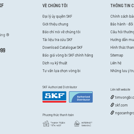
KF
VỀ CHÚNG TÔI
THÔNG TIN 
Đại lý ủy quyền SKF
Chính sách bả
Giới thiệu chung
Bảo hành - đổi
Báo chí nói về chúng tôi
Câu hỏi thườn
hãng ®
Tài liệu tra cứu SKF
Hướng dẫn mu
Download Catalogue SKF
Hình thức tha
999
Báo giá vòng bi SKF chính hãng
Sitemap
Dịch vụ kỹ thuật
Liên hệ
Tư vấn lựa chọn vòng bi
Những lưu ý t
SKF Authorized Distributor
Liên kết website
timvongbi.
skf.com
ngocanhgro
Phương thức thanh toán