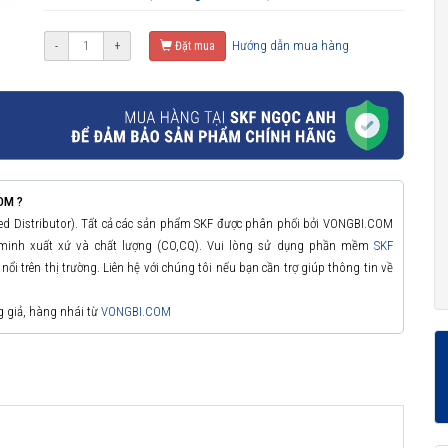
Hướng dẫn mua hàng
-
+
Đặt mua
OM ?
zed Distributor). Tất cả các sản phẩm SKF được phân phối bởi VONGBI.COM
 minh xuất xứ và chất lượng (CO,CQ). Vui lòng sử dụng phần mềm
SKF
ổi trên thị trường. Liên hệ với chúng tôi nếu bạn cần trợ giúp thông tin về
g giả, hàng nhái từ
VONGBI.COM