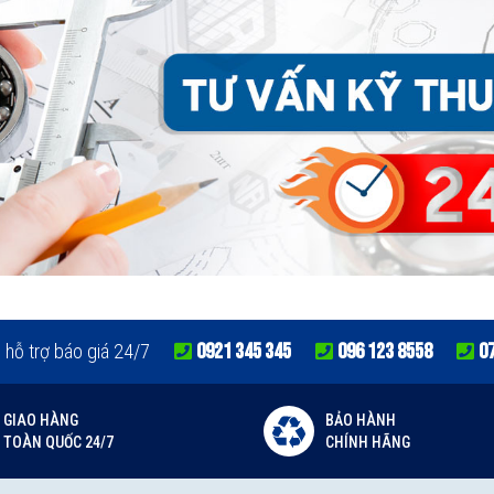
0921 345 345
096 123 8558
0
e hỗ trợ báo giá 24/7
GIAO HÀNG
BẢO HÀNH
TOÀN QUỐC 24/7
CHÍNH HÃNG