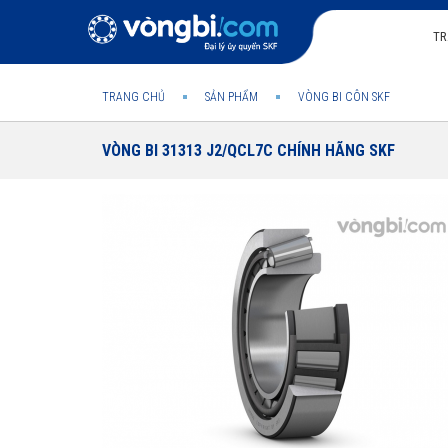
TR
TRANG CHỦ
SẢN PHẨM
VÒNG BI CÔN SKF
VÒNG BI 31313 J2/QCL7C CHÍNH HÃNG SKF