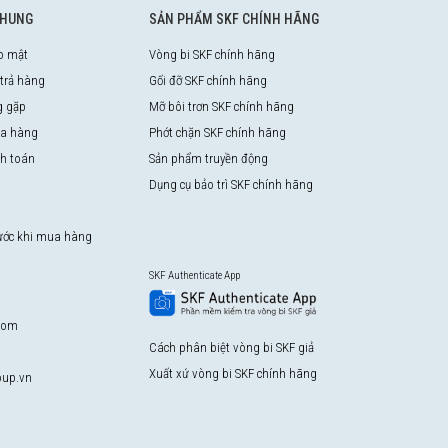
CHUNG
SẢN PHẨM SKF CHÍNH HÃNG
o mật
Vòng bi SKF chính hãng
 trả hàng
Gối đỡ SKF chính hãng
g gặp
Mỡ bôi trơn SKF chính hãng
a hàng
Phớt chặn SKF chính hãng
nh toán
Sản phẩm truyền động
Dụng cụ bảo trì SKF chính hãng
rước khi mua hàng
SKF Authenticate App
com
Cách phân biệt vòng bi SKF giả
Xuất xứ vòng bi SKF chính hãng
up.vn