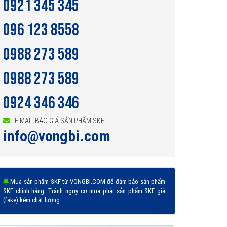
0921 345 345
096 123 8558
0988 273 589
0988 273 589
0924 346 346
E MAIL BÁO GIÁ SẢN PHẨM SKF
info@vongbi.com
Mua sản phẩm SKF từ VONGBI.COM để đảm bảo sản phẩm
SKF chính hãng. Tránh nguy cơ mua phải sản phẩm SKF giả
(fake) kém chất lượng.