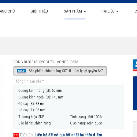
ANG CHỦ
GIỚI THIỆU
SẢN PHẨM
TÀI LIỆU
C
VÒNG BI 31313 J2/QCL7C - VONGBI.COM
Sản phẩm chính hãng SKF ® - Đại lý uỷ quyền SKF
Thông tin sản phẩm
Đường kính trong (d):
65 mm
Đường kính ngoài (D):
140 mm
Độ dày (B):
33 mm
Độ dày (T):
36 mm
Thương hiệu:
SKF
Tình trạng:
Mới 100%
Bảo hành:
Chính hãng
Giao hàng:
Toàn quốc
Giá bán:
Liên hệ để có giá tốt nhất tại thời điểm