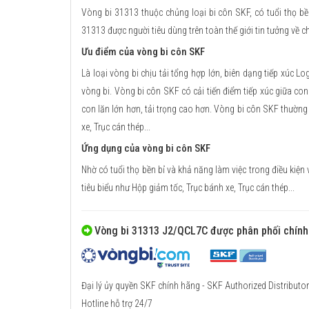
Vòng bi 31313 thuộc chủng loại bi côn SKF, có tuổi thọ b
31313 được người tiêu dùng trên toàn thế giới tin tưởng về 
Ưu điểm của vòng bi côn SKF
Là loại vòng bi chịu tải tổng hợp lớn, biên dạng tiếp xúc L
vòng bi. Vòng bi côn SKF có cải tiến điểm tiếp xúc giữa co
con lăn lớn hơn, tải trọng cao hơn. Vòng bi côn SKF thườn
xe, Trục cán thép...
Ứng dụng của vòng bi côn SKF
Nhờ có tuổi thọ bền bỉ và khả năng làm việc trong điều ki
tiêu biểu như Hộp giảm tốc, Trục bánh xe, Trục cán thép...
Vòng bi 31313 J2/QCL7C được phân phối chính
Đại lý ủy quyền SKF chính hãng - SKF Authorized Distributor
Hotline hỗ trợ 24/7