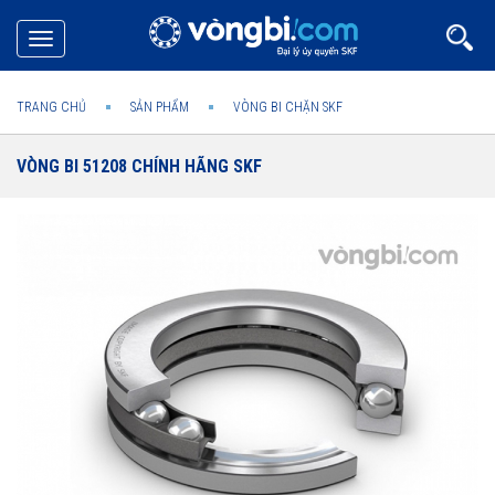
Toggle
navigation
TRANG CHỦ
SẢN PHẨM
VÒNG BI CHẶN SKF
VÒNG BI 51208 CHÍNH HÃNG SKF