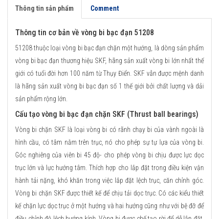
Thông tin sản phẩm
Comment
Thông tin cơ bản về vòng bi bạc đạn 51208
51208 thuộc loại vòng bi bạc đạn chặn một hướng, là dòng sản phẩm
vòng bi bạc đạn thương hiệu SKF, hãng sản xuất vòng bi lớn nhất thế
giới có tuổi đời hơn 100 năm từ Thụy Điển. SKF vẫn được mệnh danh
là hãng sản xuất vòng bi bạc đạn số 1 thế giới bởi chất lượng và dải
sản phẩm rộng lớn.
Cấu tạo vòng bi bạc đạn chặn SKF (Thrust ball bearings)
Vòng bi chặn SKF là loại vòng bi có rãnh chạy bi của vành ngoài là
hình cầu, có tâm nằm trên trục, nó cho phép sự tự lựa của vòng bi.
Góc nghiêng của viên bi 45 độ- cho phép vòng bi chịu được lực dọc
trục lớn và lực hướng tâm. Thích hợp cho lắp đặt trong điều kiện vận
hành tải nặng, khó khăn trong việc lắp đặt lệch trục, căn chỉnh góc.
Vòng bi chặn SKF được thiết kế để chịu tải dọc trục. Có các kiểu thiết
kế chặn lực dọc trục ở một hướng và hai hướng cũng như với bệ đỡ để
điều chỉnh độ lệch hướng kính. Vòng bi được chế tạo rời để dễ lắp đặt.