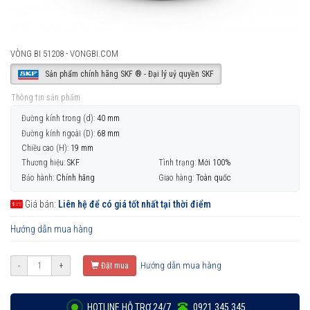
VÒNG BI 51208 - VONGBI.COM
Sản phẩm chính hãng SKF ® - Đại lý uỷ quyền SKF
Thông tin sản phẩm
Đường kính trong (d):
40 mm
Đường kính ngoài (D):
68 mm
Chiều cao (H):
19 mm
Thương hiệu:
SKF
Tình trạng:
Mới 100%
Bảo hành:
Chính hãng
Giao hàng:
Toàn quốc
Giá bán:
Liên hệ để có giá tốt nhất tại thời điểm
Hướng dẫn mua hàng
Hướng dẫn mua hàng
-
+
Đặt mua
HOTLINE HỖ TRỢ 24/7
0921 345 345