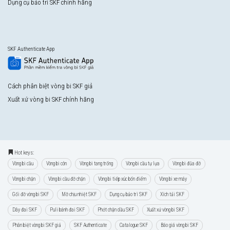
Dụng cụ bảo trì SKF chính hãng
SKF Authenticate App
Cách phân biệt vòng bi SKF giả
Xuất xứ vòng bi SKF chính hãng
Hot keys:
Vòng bi cầu
Vòng bi côn
Vòng bi tang trống
Vòng bi cầu tự lựa
Vòng bi đũa đỡ
Vòng bi chặn
Vòng bi cầu đỡ chặn
Vòng bi tiếp xúc bốn điểm
Vòng bi xe máy
Gối đỡ vòng bi SKF
Mỡ chịu nhiệt SKF
Dụng cụ bảo trì SKF
Xích tải SKF
Dây đai SKF
Puli bánh đai SKF
Phớt chặn dầu SKF
Xuất xứ vòng bi SKF
Phân biệt vòng bi SKF giả
SKF Authenticate
Catalogue SKF
Báo giá vòng bi SKF