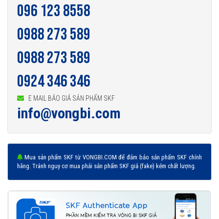
096 123 8558
0988 273 589
0988 273 589
0924 346 346
E MAIL BÁO GIÁ SẢN PHẨM SKF
info@vongbi.com
Mua sản phẩm SKF từ VONGBI.COM để đảm bảo sản phẩm SKF chính
hãng. Tránh nguy cơ mua phải sản phẩm SKF giả (fake) kém chất lượng.