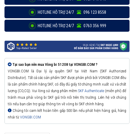
HOTLINE HỖ TRỢ 24/7
096 123 8558
HOTLINE HỖ TRỢ 24/7
0763 356 999
Tại sao bạn nên mua Vòng bi 51208 tại VONGBI.COM ?
VONGBI.COM là Đại lý ủy quyền SKF tại Việt Nam (SKF Authorized
Distributor). Tất cả các sản phẩm SKF được phân phối bởi VONGBI.COM đều
là sản phẩm chính hãng SKF, có đầy đủ giấy tờ chứng minh xuất xứ và chất
lượng (CO,CQ). Vui lòng sử dụng phần mềm
SKF Authenticate
(miễn phí) để
tránh mua phải vòng bi SKF giả trôi nổi trên thị trường. Liên hệ với chúng
tôi nếu bạn cần trợ giúp thông tin về vòng bi SKF chính hãng.
Chúng tôi cam kết hoàn tiền gấp 500 lần nếu phát hiện hàng giả, hàng
nhái từ
VONGBI.COM