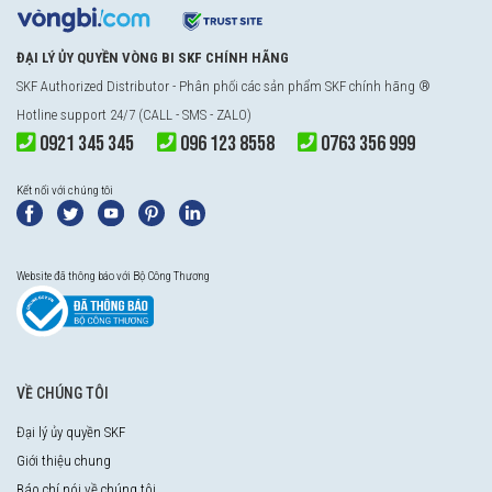
ĐẠI LÝ ỦY QUYỀN VÒNG BI SKF CHÍNH HÃNG
SKF Authorized Distributor
- Phân phối các sản phẩm SKF chính hãng ®
Hotline support 24/7 (CALL - SMS - ZALO)
0921 345 345
096 123 8558
0763 356 999
Kết nối với chúng tôi
Website đã thông báo với Bộ Công Thương
VỀ CHÚNG TÔI
Đại lý ủy quyền SKF
Giới thiệu chung
Báo chí nói về chúng tôi