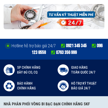
0921 345 345
096
Hotline hỗ trợ báo giá 24/7
123 8558
0763 356 999
SP CHÍNH HÃNG
GIAO HÀNG
ĐẦY ĐỦ CO, CQ
TOÀN QUỐC 24/7
BẢO HÀNH
HỖ TRỢ KỸ THUẬT
CHÍNH HÃNG
BÁO GIÁ 24/7
NHÀ PHÂN PHỐI VÒNG BI BẠC ĐẠN CHÍNH HÃNG SKF