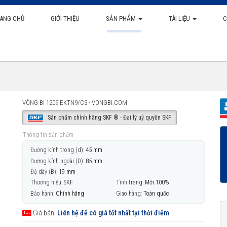
ANG CHỦ
GIỚI THIỆU
SẢN PHẨM
TÀI LIỆU
C
VÒNG BI 1209 EKTN9/C3 - VONGBI.COM
Sản phẩm chính hãng SKF ® - Đại lý uỷ quyền SKF
Thông tin sản phẩm
Đường kính trong (d):
45 mm
Đường kính ngoài (D):
85 mm
Độ dày (B):
19 mm
Thương hiệu:
SKF
Tình trạng:
Mới 100%
Bảo hành:
Chính hãng
Giao hàng:
Toàn quốc
Giá bán:
Liên hệ để có giá tốt nhất tại thời điểm