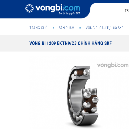
TR
TRANG CHỦ
SẢN PHẨM
VÒNG BI CẦU TỰ LỰA SKF
VÒNG BI 1209 EKTN9/C3 CHÍNH HÃNG SKF