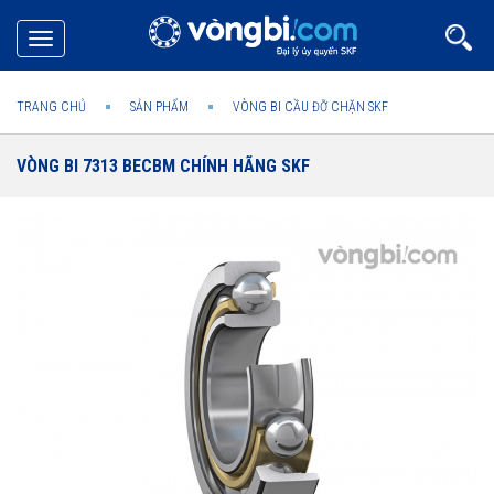
Toggle
navigation
TRANG CHỦ
SẢN PHẨM
VÒNG BI CẦU ĐỠ CHẶN SKF
VÒNG BI 7313 BECBM CHÍNH HÃNG SKF