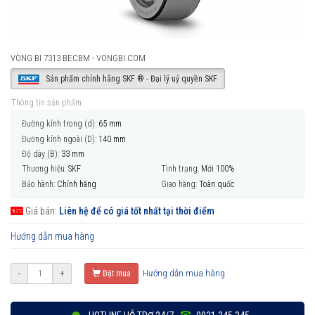
VÒNG BI 7313 BECBM - VONGBI.COM
Sản phẩm chính hãng SKF ® - Đại lý uỷ quyền SKF
Thông tin sản phẩm
Đường kính trong (d):
65 mm
Đường kính ngoài (D):
140 mm
Độ dày (B):
33 mm
Thương hiệu:
SKF
Tình trạng:
Mới 100%
Bảo hành:
Chính hãng
Giao hàng:
Toàn quốc
Giá bán:
Liên hệ để có giá tốt nhất tại thời điểm
Hướng dẫn mua hàng
Hướng dẫn mua hàng
-
+
Đặt mua