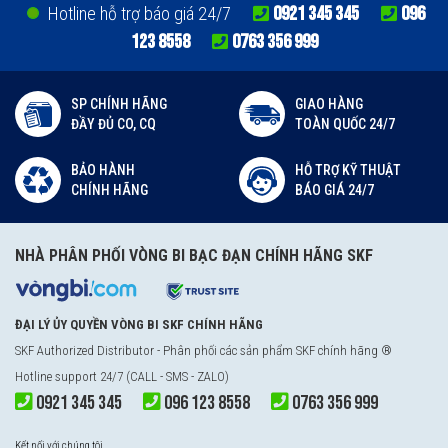
0921 345 345
096
Hotline hỗ trợ báo giá 24/7
123 8558
0763 356 999
SP CHÍNH HÃNG
GIAO HÀNG
ĐẦY ĐỦ CO, CQ
TOÀN QUỐC 24/7
BẢO HÀNH
HỖ TRỢ KỸ THUẬT
CHÍNH HÃNG
BÁO GIÁ 24/7
NHÀ PHÂN PHỐI VÒNG BI BẠC ĐẠN CHÍNH HÃNG SKF
ĐẠI LÝ ỦY QUYỀN VÒNG BI SKF CHÍNH HÃNG
SKF Authorized Distributor
- Phân phối các sản phẩm SKF chính hãng ®
Hotline support 24/7 (CALL - SMS - ZALO)
0921 345 345
096 123 8558
0763 356 999
Kết nối với chúng tôi