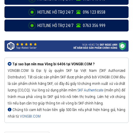
HOTLINE HỖ TRỢ 24/7
096 123 8558
HOTLINE HỖ TRỢ 24/7
0763 356 999
Tại sao bạn nên mua Vòng bi 6406 tại VONGBI.COM ?
VONGBI.COM là Đại lý ủy quyền SKF tại Việt Nam (SKF Authorized
Distributor). Tất cả các sản phẩm SKF được phân phối bởi VONGBI.COM đều
là sản phẩm chính hãng SKF, có đầy đủ giấy tờ chứng minh xuất xứ và chất
lượng (CO,CQ). Vui lòng sử dụng phần mềm
SKF Authenticate
(miễn phí) để
tránh mua phải vòng bi SKF giả trôi nổi trên thị trường. Liên hệ với chúng
tôi nếu bạn cần trợ giúp thông tin về vòng bi SKF chính hãng.
Chúng tôi cam kết hoàn tiền gấp 500 lần nếu phát hiện hàng giả, hàng
nhái từ
VONGBI.COM