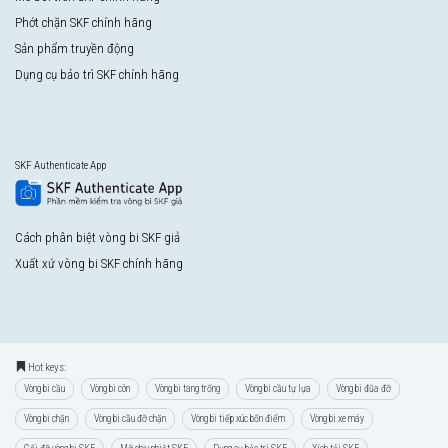
Phớt chặn SKF chính hãng
Sản phẩm truyền động
Dụng cụ bảo trì SKF chính hãng
SKF Authenticate App
Cách phân biệt vòng bi SKF giả
Xuất xứ vòng bi SKF chính hãng
Hot keys:
Vòng bi cầu
Vòng bi côn
Vòng bi tang trống
Vòng bi cầu tự lựa
Vòng bi đũa đỡ
Vòng bi chặn
Vòng bi cầu đỡ chặn
Vòng bi tiếp xúc bốn điểm
Vòng bi xe máy