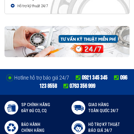
Hỗ trợ kỹ thuật 24/7
0921 345 345
096
Hotline hỗ trợ báo giá 24/7
123 8558
0763 356 999
SP CHÍNH HÃNG
GIAO HÀNG
ĐẦY ĐỦ CO, CQ
TOÀN QUỐC 24/7
BẢO HÀNH
HỖ TRỢ KỸ THUẬT
CHÍNH HÃNG
BÁO GIÁ 24/7