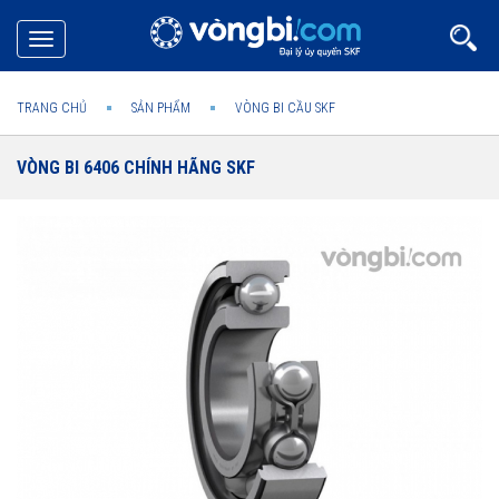
Toggle
navigation
TRANG CHỦ
SẢN PHẨM
VÒNG BI CẦU SKF
VÒNG BI 6406 CHÍNH HÃNG SKF