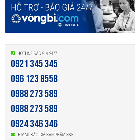
Vòng bi SKF 6406 thế hệ Explorer được nâng lên cao hơn so với các
thế hệ vòng bi SKF trước đây, bởi vậy ở cùng tốc độ nhưng nhiệt độ của
vòng bi SKF Explorer thấp hơn rất nhiều. Tính năng này làm giảm nhu
cầu sử dụng mỡ bôi trơn và giảm tiêu hao năng lượng trên vòng bi.
Tuổi thọ của vòng bi SKF 6406 thế hệ Explorer bền bỉ hơn rất nhiều so
với các hãng vòng bi khác trên thị trường, điều này đã được hàng triệu
HOTLINE BÁO GIÁ 24/7
0921 345 345
khách hàng khắp nơi trên toàn thế giới kiểm chứng.
096 123 8558
0988 273 589
0988 273 589
0924 346 346
E MAIL BÁO GIÁ SẢN PHẨM SKF