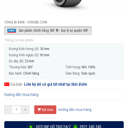
VÒNG BI 6406 - VONGBI.COM
Sản phẩm chính hãng SKF ® - Đại lý uỷ quyền SKF
Thông tin sản phẩm
Đường kính trong (d):
30 mm
Đường kính ngoài (D):
90 mm
Độ dày (B):
23 mm
Thương hiệu:
SKF
Tình trạng:
Mới 100%
Bảo hành:
Chính hãng
Giao hàng:
Toàn quốc
Giá bán:
Liên hệ để có giá tốt nhất tại thời điểm
Hướng dẫn mua hàng
Hướng dẫn mua hàng
-
+
Đặt mua
HOTLINE HỖ TRỢ 24/7
0921 345 345