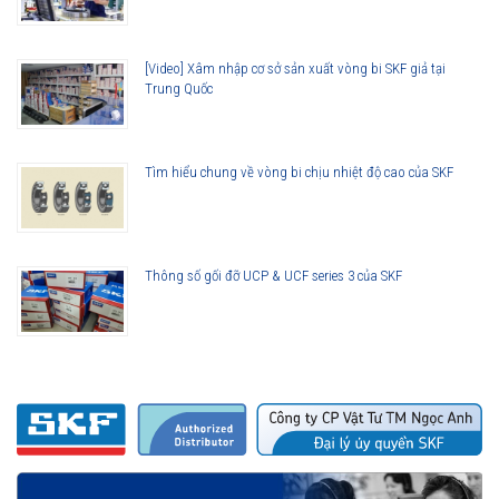
Lợi ích của những cải tiến đối với vòng bi cầu SKF Explorer
Vòng bi làm việc êm hơn
[Video] Xâm nhập cơ sở sản xuất vòng bi SKF giả tại
Ít rung động hơn
Trung Quốc
Tuổi thọ vòng bi cao hơn
Khả năng che chắn tốt hơn
Khả năng làm việc với vận tốc cao hơn
Tìm hiểu chung về vòng bi chịu nhiệt độ cao của SKF
Thông số gối đỡ UCP & UCF series 3 của SKF