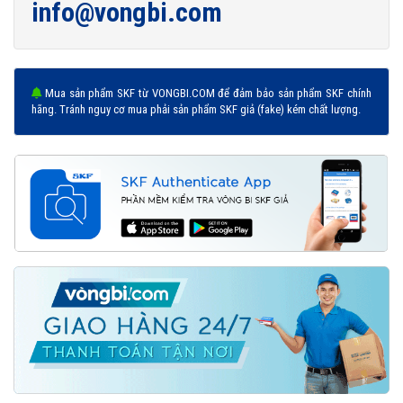
info@vongbi.com
Mua sản phẩm SKF từ VONGBI.COM để đảm bảo sản phẩm SKF chính
Vòng bi 6406 được phân phối chính hãng
hãng. Tránh nguy cơ mua phải sản phẩm SKF giả (fake) kém chất lượng.
Đại lý ủy quyền SKF chính hãng - SKF Authorized Distributor
Hotline hỗ trợ 24/7
0921 345 345
096 123 8558