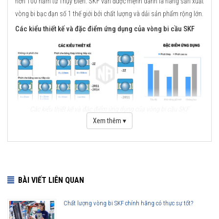
hơn 100 năm từ Thụy Điển. SKF vẫn được mệnh danh là hãng sản xuất
vòng bi bạc đạn số 1 thế giới bởi chất lượng và dải sản phẩm rộng lớn.
Các kiểu thiết kế và đặc điểm ứng dụng của vòng bi cầu SKF
Các kiểu thiết kế và đặc điểm ứng dụng của vòng bi cầu SKF
Xem thêm ▾
Những cải tiến quan trọng đối với vòng bi cầu SKF Explorer
Cải tiến thiết kế hình học
Sử dụng vật liệu mới
BÀI VIẾT LIÊN QUAN
Viên bi có chất lượng cao
Công nghệ sản xuất mới
Chất lượng vòng bi SKF chính hãng có thực sự tốt?
Phớt che chắn thế hệ mới