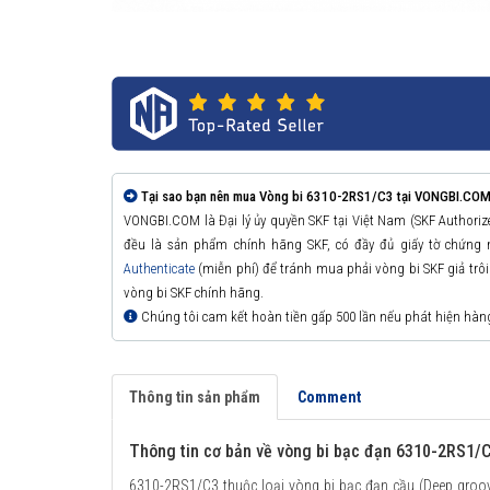
Tại sao bạn nên mua Vòng bi 6310-2RS1/C3 tại VONGBI.COM
VONGBI.COM là Đại lý ủy quyền SKF tại Việt Nam (SKF Authori
đều là sản phẩm chính hãng SKF, có đầy đủ giấy tờ chứng
Authenticate
(miễn phí) để tránh mua phải vòng bi SKF giả trôi n
vòng bi SKF chính hãng.
Chúng tôi cam kết hoàn tiền gấp 500 lần nếu phát hiện hàn
Thông tin sản phẩm
Comment
Thông tin cơ bản về vòng bi bạc đạn 6310-2RS1/
6310-2RS1/C3 thuộc loại vòng bi bạc đạn cầu (Deep groove