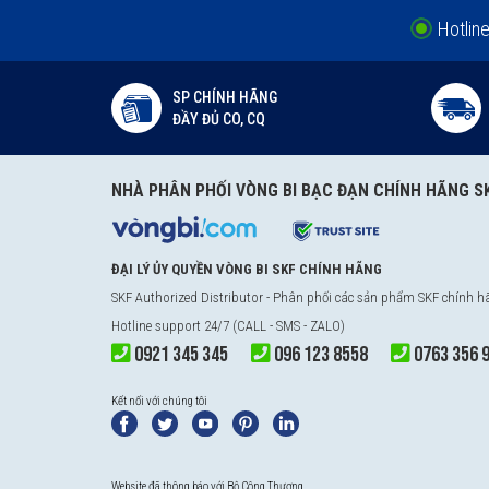
Hotlin
SP CHÍNH HÃNG
ĐẦY ĐỦ CO, CQ
NHÀ PHÂN PHỐI VÒNG BI BẠC ĐẠN CHÍNH HÃNG S
ĐẠI LÝ ỦY QUYỀN VÒNG BI SKF CHÍNH HÃNG
SKF Authorized Distributor
- Phân phối các sản phẩm SKF chính 
Hotline support 24/7 (CALL - SMS - ZALO)
0921 345 345
096 123 8558
0763 356 
Kết nối với chúng tôi
Website đã thông báo với Bộ Công Thương