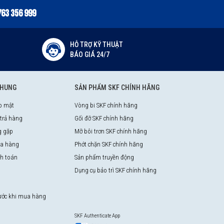
763 356 999
HỖ TRỢ KỸ THUẬT
BÁO GIÁ 24/7
CHUNG
SẢN PHẨM SKF CHÍNH HÃNG
o mật
Vòng bi SKF chính hãng
 trả hàng
Gối đỡ SKF chính hãng
g gặp
Mỡ bôi trơn SKF chính hãng
a hàng
Phớt chặn SKF chính hãng
nh toán
Sản phẩm truyền động
Dụng cụ bảo trì SKF chính hãng
rước khi mua hàng
SKF Authenticate App