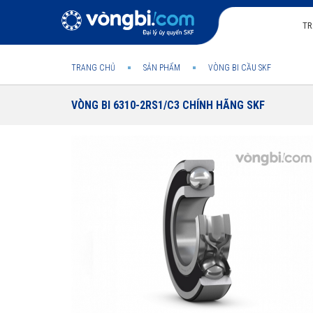
TR
TRANG CHỦ
SẢN PHẨM
VÒNG BI CẦU SKF
VÒNG BI 6310-2RS1/C3 CHÍNH HÃNG SKF