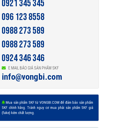
0921 345 345
096 123 8558
0988 273 589
0988 273 589
0924 346 346
E MAIL BÁO GIÁ SẢN PHẨM SKF
info@vongbi.com
Mua sản phẩm SKF từ VONGBI.COM để đảm bảo sản phẩm
SKF chính hãng. Tránh nguy cơ mua phải sản phẩm SKF giả
(fake) kém chất lượng.