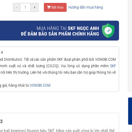
Hướng dẫn mua hàng
-
+
Đặt mua
 ?
zed Distributor). Tất cả các sản phẩm SKF được phân phối bởi VONGBI.COM
 minh xuất xứ và chất lượng (CO,CQ). Vui lòng sử dụng phần mềm
SKF
ổi trên thị trường. Liên hệ với chúng tôi nếu bạn cần trợ giúp thông tin về
g giả, hàng nhái từ
VONGBI.COM
C3
 ball bearings) thương hiệu SKF, hãng sản xuất vòng bi lớn nhất thế