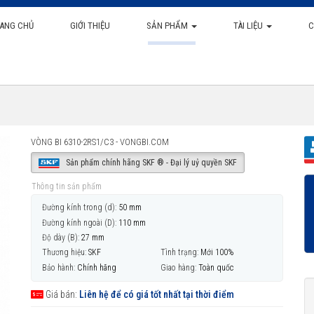
ANG CHỦ
GIỚI THIỆU
SẢN PHẨM
TÀI LIỆU
C
VÒNG BI 6310-2RS1/C3 - VONGBI.COM
Sản phẩm chính hãng SKF ® - Đại lý uỷ quyền SKF
Thông tin sản phẩm
Đường kính trong (d):
50 mm
Đường kính ngoài (D):
110 mm
Độ dày (B):
27 mm
Thương hiệu:
SKF
Tình trạng:
Mới 100%
Bảo hành:
Chính hãng
Giao hàng:
Toàn quốc
Giá bán:
Liên hệ để có giá tốt nhất tại thời điểm