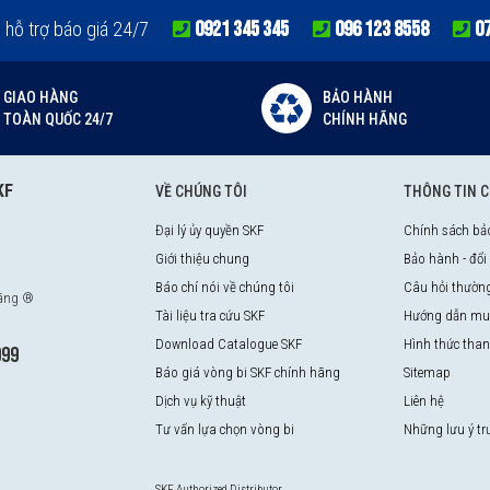
0921 345 345
096 123 8558
0
e hỗ trợ báo giá 24/7
GIAO HÀNG
BẢO HÀNH
TOÀN QUỐC 24/7
CHÍNH HÃNG
KF
VỀ CHÚNG TÔI
THÔNG TIN 
Đại lý ủy quyền SKF
Chính sách bả
Giới thiệu chung
Bảo hành - đổi
Báo chí nói về chúng tôi
Câu hỏi thườn
hãng ®
Tài liệu tra cứu SKF
Hướng dẫn mu
Download Catalogue SKF
Hình thức tha
999
Báo giá vòng bi SKF chính hãng
Sitemap
Dịch vụ kỹ thuật
Liên hệ
Tư vấn lựa chọn vòng bi
Những lưu ý t
SKF Authorized Distributor