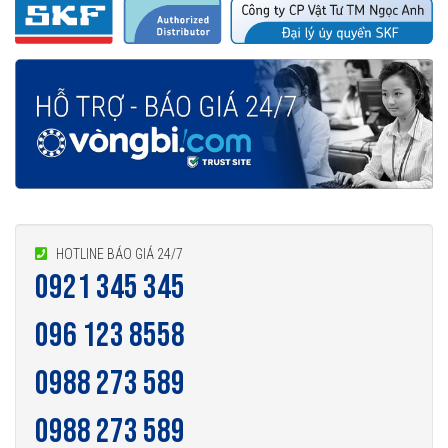
Vòng bi 6222/C3 được phân phối chính hãng
Đại lý ủy quyền SKF chính hãng - SKF Authorized Distributor
Hotline hỗ trợ 24/7
HOTLINE BÁO GIÁ 24/7
0921 345 345
096 123 8558
0921 345 345
096 123 8558
0988 273 589
0988 273 589