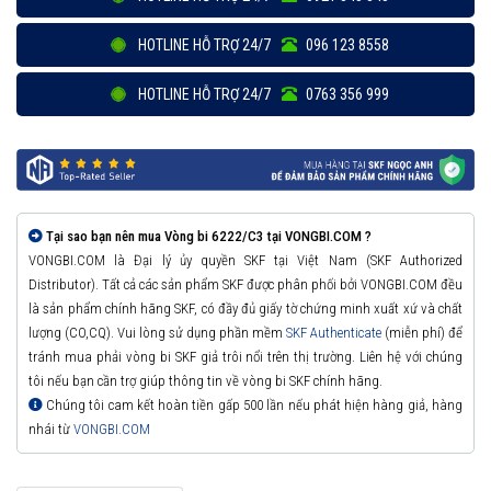
HOTLINE HỖ TRỢ 24/7
096 123 8558
HOTLINE HỖ TRỢ 24/7
0763 356 999
Tại sao bạn nên mua Vòng bi 6222/C3 tại VONGBI.COM ?
VONGBI.COM là Đại lý ủy quyền SKF tại Việt Nam (SKF Authorized
Distributor). Tất cả các sản phẩm SKF được phân phối bởi VONGBI.COM đều
là sản phẩm chính hãng SKF, có đầy đủ giấy tờ chứng minh xuất xứ và chất
lượng (CO,CQ). Vui lòng sử dụng phần mềm
SKF Authenticate
(miễn phí) để
tránh mua phải vòng bi SKF giả trôi nổi trên thị trường. Liên hệ với chúng
tôi nếu bạn cần trợ giúp thông tin về vòng bi SKF chính hãng.
Chúng tôi cam kết hoàn tiền gấp 500 lần nếu phát hiện hàng giả, hàng
nhái từ
VONGBI.COM