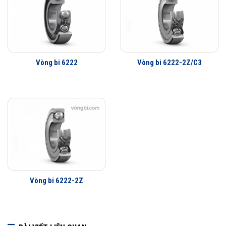
Lợi ích của những cải tiến đối với vòng bi cầu SKF Explorer
Vòng bi làm việc êm hơn
Ít rung động hơn
Tuổi thọ vòng bi cao hơn
Khả năng che chắn tốt hơn
Vòng bi 6222
Vòng bi 6222-2Z/C3
Khả năng làm việc với vận tốc cao hơn
Vòng bi 6222-2Z