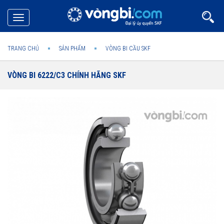
Toggle
navigation
TRANG CHỦ
SẢN PHẨM
VÒNG BI CẦU SKF
VÒNG BI 6222/C3 CHÍNH HÃNG SKF