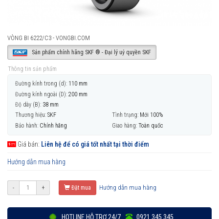
VÒNG BI 6222/C3 - VONGBI.COM
Sản phẩm chính hãng SKF ® - Đại lý uỷ quyền SKF
Thông tin sản phẩm
Đường kính trong (d):
110 mm
Đường kính ngoài (D):
200 mm
Độ dày (B):
38 mm
Thương hiệu:
SKF
Tình trạng:
Mới 100%
Bảo hành:
Chính hãng
Giao hàng:
Toàn quốc
Giá bán:
Liên hệ để có giá tốt nhất tại thời điểm
Hướng dẫn mua hàng
Hướng dẫn mua hàng
-
+
Đặt mua
HOTLINE HỖ TRỢ 24/7
0921 345 345