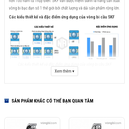
hơn 100 năm từ Thụy Điển. SKF vẫn được mệnh danh là hãng sản xuất
vòng bi bạc đạn số 1 thế giới bởi chất lượng và dải sản phẩm rộng lớn.
Các kiểu thiết kế và đặc điểm ứng dụng của vòng bi cầu SKF
Các kiểu thiết kế và đặc điểm ứng dụng của vòng bi cầu SKF
Xem thêm ▾
Những cải tiến quan trọng đối với vòng bi cầu SKF Explorer
Cải tiến thiết kế hình học
Sử dụng vật liệu mới
SẢN PHẨM KHÁC CÓ THỂ BẠN QUAN TÂM
Viên bi có chất lượng cao
Công nghệ sản xuất mới
Phớt che chắn thế hệ mới