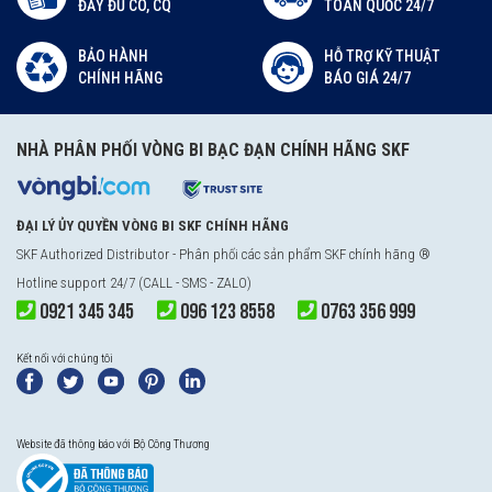
ĐẦY ĐỦ CO, CQ
TOÀN QUỐC 24/7
BẢO HÀNH
HỖ TRỢ KỸ THUẬT
CHÍNH HÃNG
BÁO GIÁ 24/7
NHÀ PHÂN PHỐI VÒNG BI BẠC ĐẠN CHÍNH HÃNG SKF
ĐẠI LÝ ỦY QUYỀN VÒNG BI SKF CHÍNH HÃNG
SKF Authorized Distributor
- Phân phối các sản phẩm SKF chính hãng ®
Hotline support 24/7 (CALL - SMS - ZALO)
0921 345 345
096 123 8558
0763 356 999
Kết nối với chúng tôi
Website đã thông báo với Bộ Công Thương