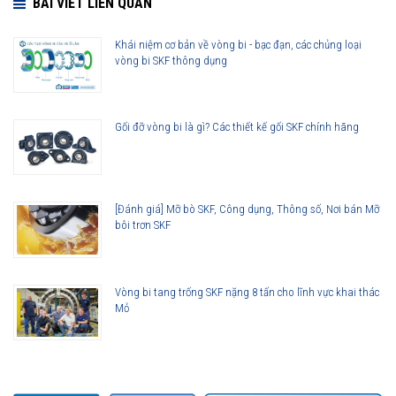
BÀI VIẾT LIÊN QUAN
Vòng bi SKF 6222/C3 thế hệ Explorer được nâng lên cao hơn so với
Khái niệm cơ bản về vòng bi - bạc đạn, các chủng loại
các thế hệ vòng bi SKF trước đây, bởi vậy ở cùng tốc độ nhưng nhiệt độ
vòng bi SKF thông dụng
của vòng bi SKF Explorer thấp hơn rất nhiều. Tính năng này làm giảm
nhu cầu sử dụng mỡ bôi trơn và giảm tiêu hao năng lượng trên vòng
bi.
Gối đỡ vòng bi là gì? Các thiết kế gối SKF chính hãng
Tuổi thọ của vòng bi SKF 6222/C3 thế hệ Explorer bền bỉ hơn rất nhiều
so với các hãng vòng bi khác trên thị trường, điều này đã được hàng
triệu khách hàng khắp nơi trên toàn thế giới kiểm chứng.
[Đánh giá] Mỡ bò SKF, Công dụng, Thông số, Nơi bán Mỡ
bôi trơn SKF
Vòng bi tang trống SKF nặng 8 tấn cho lĩnh vực khai thác
Mỏ