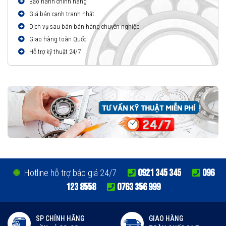
Bảo hành chính hãng
Giá bán cạnh tranh nhất
Dịch vụ sau bán bán hàng chuyên nghiệp
Giao hàng toàn Quốc
Hỗ trợ kỹ thuật 24/7
0921 345 345
096
Hotline hỗ trợ báo giá 24/7
123 8558
0763 356 999
SP CHÍNH HÃNG
GIAO HÀNG