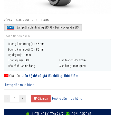
VÒNG BI 6209-2RS1 - VONGBI.COM
Sản phẩm chính hãng SKF ® - Đại lý uỷ quyền SKF
Thông tin sản phẩm
Đường kính trong (d):
45 mm
Đường kính ngoài (D):
85 mm
Độ dày (B):
19 mm
Thương hiệu:
SKF
Tình trạng:
Mới 100%
Bảo hành:
Chính hãng
Giao hàng:
Toàn quốc
Giá bán:
Liên hệ để có giá tốt nhất tại thời điểm
Hướng dẫn mua hàng
Hướng dẫn mua hàng
-
+
Đặt mua
HOTLINE HỖ TRỢ 24/7
0921 345 345