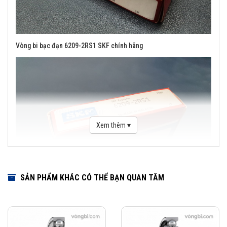
Vòng bi bạc đạn 6209-2RS1 SKF chính hãng
Xem thêm ▾
SẢN PHẨM KHÁC CÓ THỂ BẠN QUAN TÂM
Các kiểu thiết kế và đặc điểm ứng dụng của vòng bi cầu SKF