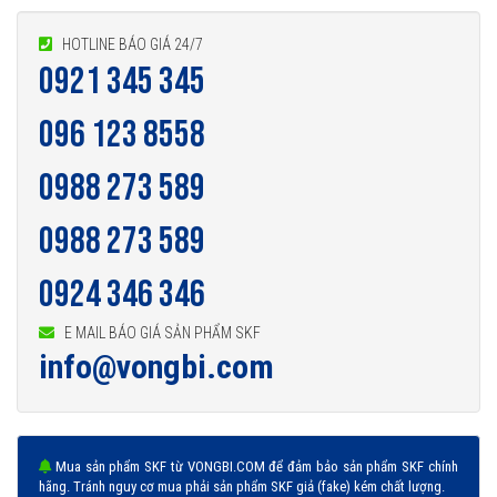
HOTLINE BÁO GIÁ 24/7
0921 345 345
096 123 8558
0988 273 589
0988 273 589
0924 346 346
E MAIL BÁO GIÁ SẢN PHẨM SKF
info@vongbi.com
Mua sản phẩm SKF từ VONGBI.COM để đảm bảo sản phẩm SKF chính
hãng. Tránh nguy cơ mua phải sản phẩm SKF giả (fake) kém chất lượng.