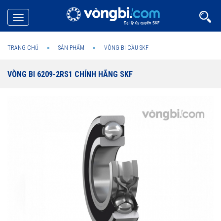
Toggle
navigation
TRANG CHỦ
SẢN PHẨM
VÒNG BI CẦU SKF
VÒNG BI 6209-2RS1 CHÍNH HÃNG SKF