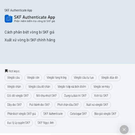
SKF Authenticate App
Cách phân biệt vòng bi SKF giả
Xuất xứ vòng bi SKF chính hãng
Hot keys:
Vòng bi cầu
Vòng bi côn
Vòng bi tang trống
Vòng bi cầu tự lựa
Vòng bi đũa đỡ
Vòng bi chặn
Vòng bi cầu đỡ chặn
Vòng bi tiếp xúc bốn điểm
Vòng bi xe máy
Gối đỡ vòng bi SKF
Mỡ chịu nhiệt SKF
Dụng cụ bảo trì SKF
Xích tải SKF
Dây đai SKF
Puli bánh đai SKF
Phớt chặn dầu SKF
Xuất xứ vòng bi SKF
Phân biệt vòng bi SKF giả
SKF Authenticate
Catalogue SKF
Báo giá vòng bi SKF
Đại lý ủy quyền SKF
SKF Ngọc Anh