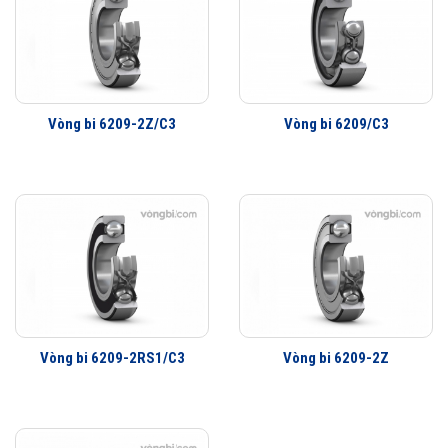
Vòng bi 6209-2Z/C3
Vòng bi 6209/C3
Các kiểu thiết kế và đặc điểm ứng dụng của vòng bi cầu SKF
Những cải tiến quan trọng đối với vòng bi cầu SKF Explorer
Cải tiến thiết kế hình học
Sử dụng vật liệu mới
Viên bi có chất lượng cao
Công nghệ sản xuất mới
Phớt che chắn thế hệ mới
Vòng bi 6209-2RS1/C3
Vòng bi 6209-2Z
Lợi ích của những cải tiến đối với vòng bi cầu SKF Explorer
Vòng bi làm việc êm hơn
Ít rung động hơn