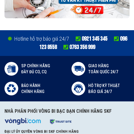
0921 345 345
096
Hotline hỗ trợ báo giá 24/7
123 8558
0763 356 999
SP CHÍNH HÃNG
GIAO HÀNG
ĐẦY ĐỦ CO, CQ
TOÀN QUỐC 24/7
BẢO HÀNH
HỖ TRỢ KỸ THUẬT
CHÍNH HÃNG
BÁO GIÁ 24/7
NHÀ PHÂN PHỐI VÒNG BI BẠC ĐẠN CHÍNH HÃNG SKF
ĐẠI LÝ ỦY QUYỀN VÒNG BI SKF CHÍNH HÃNG