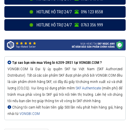
HOTLINE HỖ TRỢ 24/7
096 123 8558
HOTLINE HỖ TRỢ 24/7
0763 356 999
Tại sao bạn nên mua Vòng bi 6209-2RS1 tại VONGBI.COM ?
VONGBI.COM là Đại lý ủy quyền SKF tại Việt Nam (SKF Authorized
Distributor). Tất cả các sản phẩm SKF được phân phối bởi VONGBI.COM đều
là sản phẩm chính hãng SKF, có đầy đủ giấy tờ chứng minh xuất xứ và chất
lượng (CO,CQ). Vui lòng sử dụng phần mềm
SKF Authenticate
(miễn phí) để
tránh mua phải vòng bi SKF giả trôi nổi trên thị trường. Liên hệ với chúng
tôi nếu bạn cần trợ giúp thông tin về vòng bi SKF chính hãng.
Chúng tôi cam kết hoàn tiền gấp 500 lần nếu phát hiện hàng giả, hàng
nhái từ
VONGBI.COM