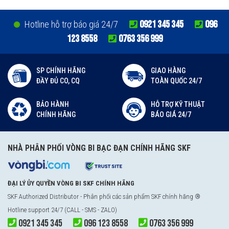
0921 345 345
096
Hotline hỗ trợ báo giá 24/7
123 8558
0763 356 999
SP CHÍNH HÃNG
GIAO HÀNG
ĐẦY ĐỦ CO, CQ
TOÀN QUỐC 24/7
BẢO HÀNH
HỖ TRỢ KỸ THUẬT
CHÍNH HÃNG
BÁO GIÁ 24/7
NHÀ PHÂN PHỐI VÒNG BI BẠC ĐẠN CHÍNH HÃNG SKF
ĐẠI LÝ ỦY QUYỀN VÒNG BI SKF CHÍNH HÃNG
SKF Authorized Distributor
- Phân phối các sản phẩm SKF chính hãng ®
Hotline support 24/7 (CALL - SMS - ZALO)
0921 345 345
096 123 8558
0763 356 999