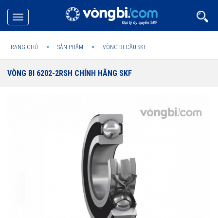
Toggle
navigation
TRANG CHỦ
SẢN PHẨM
VÒNG BI CẦU SKF
VÒNG BI 6202-2RSH CHÍNH HÃNG SKF