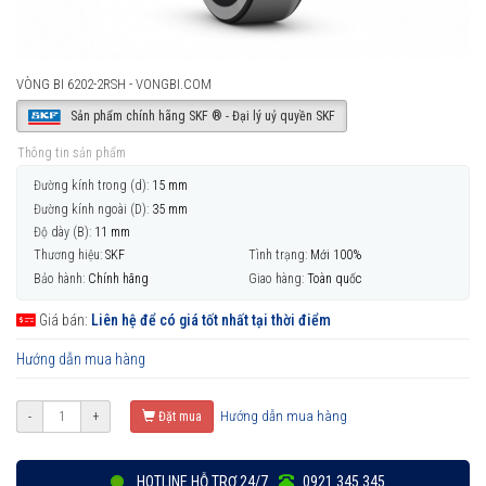
VÒNG BI 6202-2RSH - VONGBI.COM
Sản phẩm chính hãng SKF ® - Đại lý uỷ quyền SKF
Thông tin sản phẩm
Đường kính trong (d):
15 mm
Đường kính ngoài (D):
35 mm
Độ dày (B):
11 mm
Thương hiệu:
SKF
Tình trạng:
Mới 100%
Bảo hành:
Chính hãng
Giao hàng:
Toàn quốc
Giá bán:
Liên hệ để có giá tốt nhất tại thời điểm
Hướng dẫn mua hàng
Hướng dẫn mua hàng
-
+
Đặt mua
HOTLINE HỖ TRỢ 24/7
0921 345 345