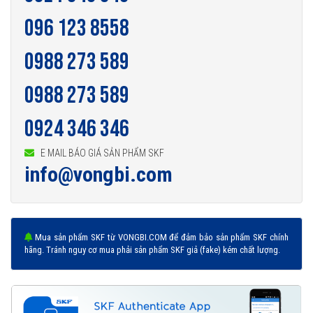
096 123 8558
0988 273 589
0988 273 589
0924 346 346
E MAIL BÁO GIÁ SẢN PHẨM SKF
info@vongbi.com
Mua sản phẩm SKF từ VONGBI.COM để đảm bảo sản phẩm SKF chính
hãng. Tránh nguy cơ mua phải sản phẩm SKF giả (fake) kém chất lượng.