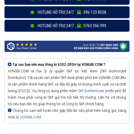
HOTLINE HỖ TRỢ 24/7
096 123 8558
HOTLINE HỖ TRỢ 24/7
0763 356 999
Tại sao bạn nên mua Vòng bi 6202-2RSH tại VONGBI.COM ?
VONGBI.COM là Đại lý ủy quyền SKF tại Việt Nam (SKF Authorized
Distributor). Tất cả các sản phẩm SKF được phân phối bởi VONGBI.COM đều
là sản phẩm chính hãng SKF, có đầy đủ giấy tờ chứng minh xuất xứ và chất
lượng (CO,CQ). Vui lòng sử dụng phần mềm
SKF Authenticate
(miễn phí) để
tránh mua phải vòng bi SKF giả trôi nổi trên thị trường. Liên hệ với chúng
tôi nếu bạn cần trợ giúp thông tin về vòng bi SKF chính hãng.
Chúng tôi cam kết hoàn tiền gấp 500 lần nếu phát hiện hàng giả, hàng
nhái từ
VONGBI.COM