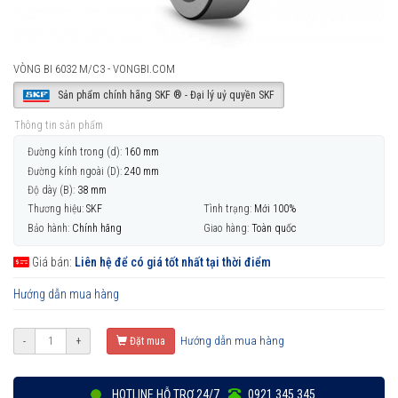
VÒNG BI 6032 M/C3 - VONGBI.COM
Sản phẩm chính hãng SKF ® - Đại lý uỷ quyền SKF
Thông tin sản phẩm
Đường kính trong (d):
160 mm
Đường kính ngoài (D):
240 mm
Độ dày (B):
38 mm
Thương hiệu:
SKF
Tình trạng:
Mới 100%
Bảo hành:
Chính hãng
Giao hàng:
Toàn quốc
Giá bán:
Liên hệ để có giá tốt nhất tại thời điểm
Hướng dẫn mua hàng
Hướng dẫn mua hàng
-
+
Đặt mua
HOTLINE HỖ TRỢ 24/7
0921 345 345