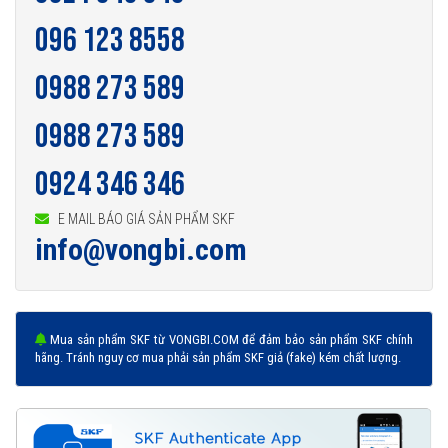
096 123 8558
0988 273 589
0988 273 589
0924 346 346
E MAIL BÁO GIÁ SẢN PHẨM SKF
info@vongbi.com
Mua sản phẩm SKF từ VONGBI.COM để đảm bảo sản phẩm SKF chính
hãng. Tránh nguy cơ mua phải sản phẩm SKF giả (fake) kém chất lượng.