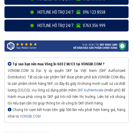
HOTLINE HỖ TRỢ 24/7
096 123 8558
HOTLINE HỖ TRỢ 24/7
0763 356 999
Tại sao bạn nên mua Vòng bi 6032 M/C3 tại VONGBI.COM ?
VONGBI.COM là Đại lý ủy quyền SKF tại Việt Nam (SKF Authorized
Distributor). Tất cả các sản phẩm SKF được phân phối bởi VONGBI.COM đều
là sản phẩm chính hãng SKF, có đầy đủ giấy tờ chứng minh xuất xứ và chất
lượng (CO,CQ). Vui lòng sử dụng phần mềm
SKF Authenticate
(miễn phí) để
tránh mua phải vòng bi SKF giả trôi nổi trên thị trường. Liên hệ với chúng
tôi nếu bạn cần trợ giúp thông tin về vòng bi SKF chính hãng.
Chúng tôi cam kết hoàn tiền gấp 500 lần nếu phát hiện hàng giả, hàng
nhái từ
VONGBI.COM