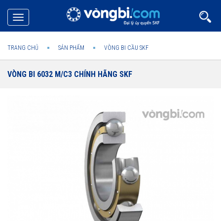
Toggle
navigation
TRANG CHỦ
SẢN PHẨM
VÒNG BI CẦU SKF
VÒNG BI 6032 M/C3 CHÍNH HÃNG SKF