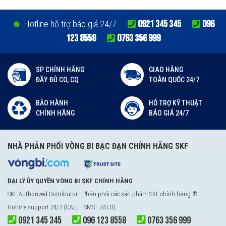
0921 345 345
096
Hotline hỗ trợ báo giá 24/7
123 8558
0763 356 999
SP CHÍNH HÃNG
GIAO HÀNG
ĐẦY ĐỦ CO, CQ
TOÀN QUỐC 24/7
BẢO HÀNH
HỖ TRỢ KỸ THUẬT
CHÍNH HÃNG
BÁO GIÁ 24/7
NHÀ PHÂN PHỐI VÒNG BI BẠC ĐẠN CHÍNH HÃNG SKF
ĐẠI LÝ ỦY QUYỀN VÒNG BI SKF CHÍNH HÃNG
SKF Authorized Distributor
- Phân phối các sản phẩm SKF chính hãng ®
Hotline support 24/7 (CALL - SMS - ZALO)
0921 345 345
096 123 8558
0763 356 999