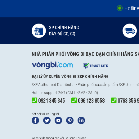
Hotlin
SP CHÍNH HÃNG
ĐẦY ĐỦ CO, CQ
NHÀ PHÂN PHỐI VÒNG BI BẠC ĐẠN CHÍNH HÃNG S
ĐẠI LÝ ỦY QUYỀN VÒNG BI SKF CHÍNH HÃNG
SKF Authorized Distributor
- Phân phối các sản phẩm SKF chính 
Hotline support 24/7 (CALL - SMS - ZALO)
0921 345 345
096 123 8558
0763 356 
Kết nối với chúng tôi
Website đã thông báo với Bộ Công Thương