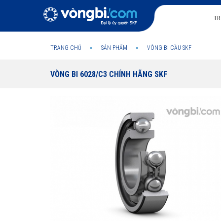
TR
TRANG CHỦ
SẢN PHẨM
VÒNG BI CẦU SKF
VÒNG BI 6028/C3 CHÍNH HÃNG SKF