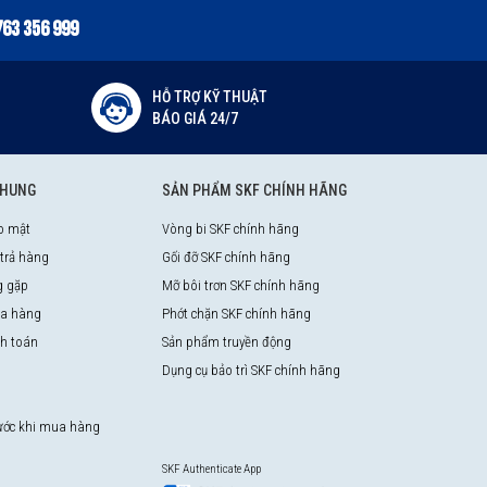
763 356 999
HỖ TRỢ KỸ THUẬT
BÁO GIÁ 24/7
CHUNG
SẢN PHẨM SKF CHÍNH HÃNG
o mật
Vòng bi SKF chính hãng
 trả hàng
Gối đỡ SKF chính hãng
g gặp
Mỡ bôi trơn SKF chính hãng
a hàng
Phớt chặn SKF chính hãng
nh toán
Sản phẩm truyền động
Dụng cụ bảo trì SKF chính hãng
rước khi mua hàng
SKF Authenticate App