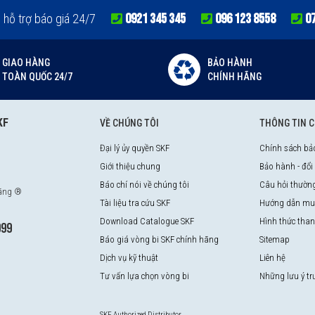
0921 345 345
096 123 8558
0
e hỗ trợ báo giá 24/7
GIAO HÀNG
BẢO HÀNH
TOÀN QUỐC 24/7
CHÍNH HÃNG
KF
VỀ CHÚNG TÔI
THÔNG TIN 
Đại lý ủy quyền SKF
Chính sách bả
Giới thiệu chung
Bảo hành - đổi
Báo chí nói về chúng tôi
Câu hỏi thườn
hãng ®
Tài liệu tra cứu SKF
Hướng dẫn mu
Download Catalogue SKF
Hình thức tha
999
Báo giá vòng bi SKF chính hãng
Sitemap
Dịch vụ kỹ thuật
Liên hệ
Tư vấn lựa chọn vòng bi
Những lưu ý t
SKF Authorized Distributor