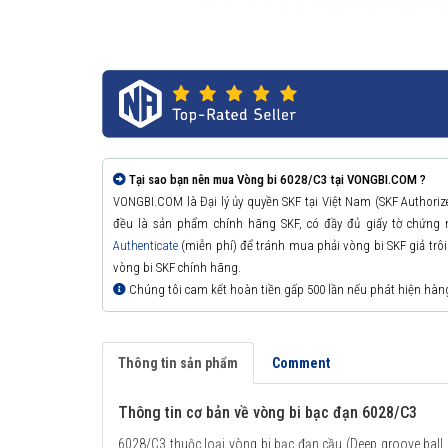
Tại sao bạn nên mua Vòng bi 6028/C3 tại VONGBI.COM ?
VONGBI.COM là Đại lý ủy quyền SKF tại Việt Nam (SKF Authori
đều là sản phẩm chính hãng SKF, có đầy đủ giấy tờ chứng
Authenticate
(miễn phí) để tránh mua phải vòng bi SKF giả trôi n
vòng bi SKF chính hãng.
Chúng tôi cam kết hoàn tiền gấp 500 lần nếu phát hiện hàn
Thông tin sản phẩm
Comment
Thông tin cơ bản về vòng bi bạc đạn 6028/C3
6028/C3 thuộc loại vòng bi bạc đạn cầu (Deep groove ball 