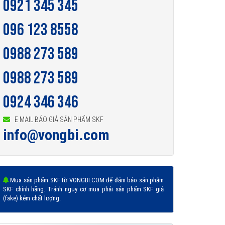
0921 345 345
096 123 8558
0988 273 589
0988 273 589
0924 346 346
E MAIL BÁO GIÁ SẢN PHẨM SKF
info@vongbi.com
Mua sản phẩm SKF từ VONGBI.COM để đảm bảo sản phẩm
SKF chính hãng. Tránh nguy cơ mua phải sản phẩm SKF giả
(fake) kém chất lượng.