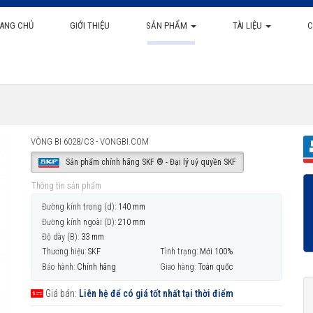
ANG CHỦ
GIỚI THIỆU
SẢN PHẨM
TÀI LIỆU
C
VÒNG BI 6028/C3 - VONGBI.COM
Sản phẩm chính hãng SKF ® - Đại lý uỷ quyền SKF
Thông tin sản phẩm
Đường kính trong (d):
140 mm
Đường kính ngoài (D):
210 mm
Độ dày (B):
33 mm
Thương hiệu:
SKF
Tình trạng:
Mới 100%
Bảo hành:
Chính hãng
Giao hàng:
Toàn quốc
Giá bán:
Liên hệ để có giá tốt nhất tại thời điểm