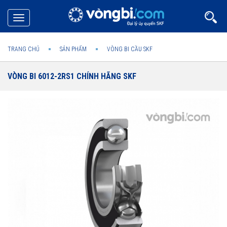
Toggle
navigation
TRANG CHỦ
SẢN PHẨM
VÒNG BI CẦU SKF
VÒNG BI 6012-2RS1 CHÍNH HÃNG SKF