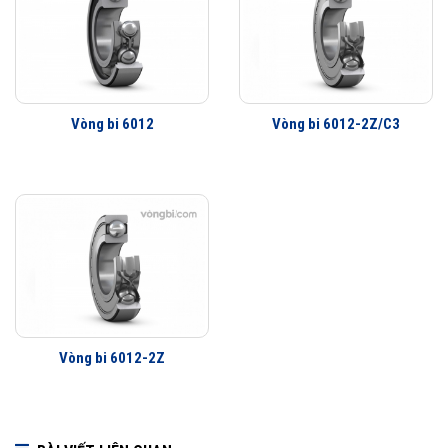
Phớt che chắn thế hệ mới
Lợi ích của những cải tiến đối với vòng bi cầu SKF Explorer
Vòng bi làm việc êm hơn
Ít rung động hơn
Tuổi thọ vòng bi cao hơn
Vòng bi 6012
Vòng bi 6012-2Z/C3
Khả năng che chắn tốt hơn
Khả năng làm việc với vận tốc cao hơn
Vòng bi 6012-2Z