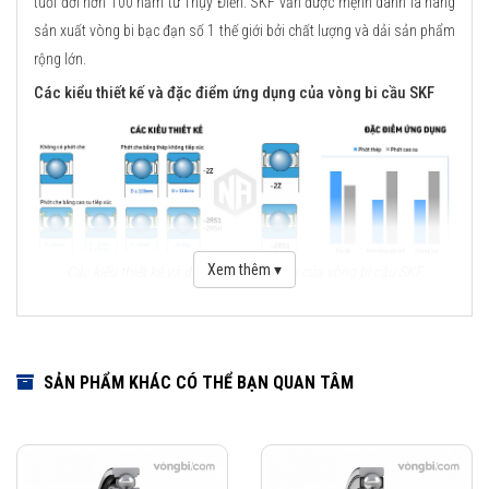
tuổi đời hơn 100 năm từ Thụy Điển. SKF vẫn được mệnh danh là hãng
sản xuất vòng bi bạc đạn số 1 thế giới bởi chất lượng và dải sản phẩm
rộng lớn.
Các kiểu thiết kế và đặc điểm ứng dụng của vòng bi cầu SKF
Xem thêm ▾
Các kiểu thiết kế và đặc điểm ứng dụng của vòng bi cầu SKF
Những cải tiến quan trọng đối với vòng bi cầu SKF Explorer
Cải tiến thiết kế hình học
SẢN PHẨM KHÁC CÓ THỂ BẠN QUAN TÂM
Sử dụng vật liệu mới
Viên bi có chất lượng cao
Công nghệ sản xuất mới