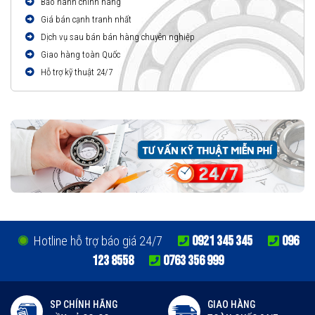
Bảo hành chính hãng
Giá bán cạnh tranh nhất
Dịch vụ sau bán bán hàng chuyên nghiệp
Giao hàng toàn Quốc
Hỗ trợ kỹ thuật 24/7
0921 345 345
096
Hotline hỗ trợ báo giá 24/7
123 8558
0763 356 999
SP CHÍNH HÃNG
GIAO HÀNG