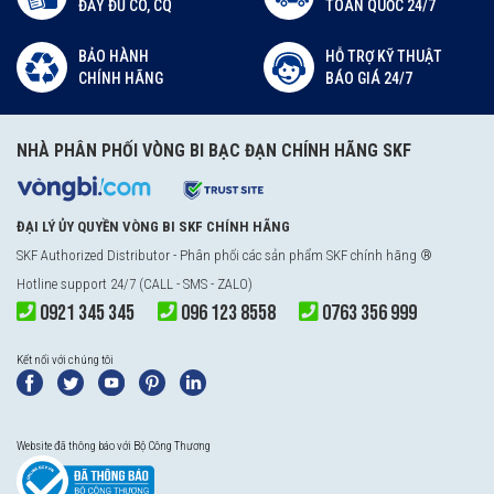
ĐẦY ĐỦ CO, CQ
TOÀN QUỐC 24/7
BẢO HÀNH
HỖ TRỢ KỸ THUẬT
CHÍNH HÃNG
BÁO GIÁ 24/7
NHÀ PHÂN PHỐI VÒNG BI BẠC ĐẠN CHÍNH HÃNG SKF
ĐẠI LÝ ỦY QUYỀN VÒNG BI SKF CHÍNH HÃNG
SKF Authorized Distributor
- Phân phối các sản phẩm SKF chính hãng ®
Hotline support 24/7 (CALL - SMS - ZALO)
0921 345 345
096 123 8558
0763 356 999
Kết nối với chúng tôi
Website đã thông báo với Bộ Công Thương