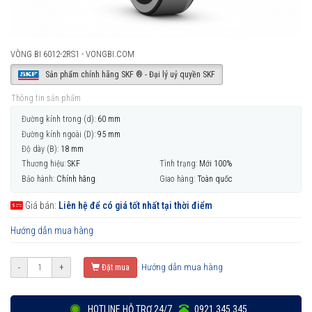
VÒNG BI 6012-2RS1 - VONGBI.COM
Sản phẩm chính hãng SKF ® - Đại lý uỷ quyền SKF
Thông tin sản phẩm
Đường kính trong (d):
60 mm
Đường kính ngoài (D):
95 mm
Độ dày (B):
18 mm
Thương hiệu:
SKF
Tình trạng:
Mới 100%
Bảo hành:
Chính hãng
Giao hàng:
Toàn quốc
Giá bán:
Liên hệ để có giá tốt nhất tại thời điểm
Hướng dẫn mua hàng
Hướng dẫn mua hàng
-
+
Đặt mua
HOTLINE HỖ TRỢ 24/7
0921 345 345