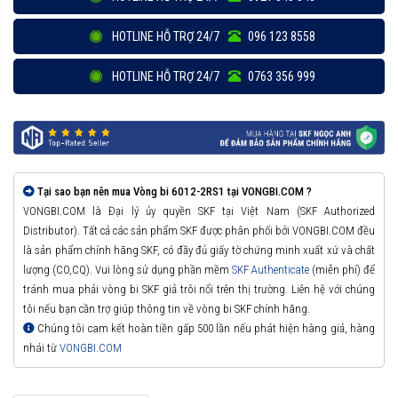
HOTLINE HỖ TRỢ 24/7
096 123 8558
HOTLINE HỖ TRỢ 24/7
0763 356 999
Tại sao bạn nên mua Vòng bi 6012-2RS1 tại VONGBI.COM ?
VONGBI.COM là Đại lý ủy quyền SKF tại Việt Nam (SKF Authorized
Distributor). Tất cả các sản phẩm SKF được phân phối bởi VONGBI.COM đều
là sản phẩm chính hãng SKF, có đầy đủ giấy tờ chứng minh xuất xứ và chất
lượng (CO,CQ). Vui lòng sử dụng phần mềm
SKF Authenticate
(miễn phí) để
tránh mua phải vòng bi SKF giả trôi nổi trên thị trường. Liên hệ với chúng
tôi nếu bạn cần trợ giúp thông tin về vòng bi SKF chính hãng.
Chúng tôi cam kết hoàn tiền gấp 500 lần nếu phát hiện hàng giả, hàng
nhái từ
VONGBI.COM