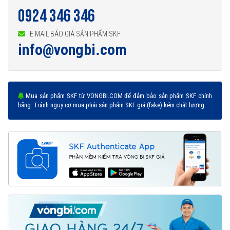
Vòng bi 6012-2RS1 được phân phối chính hãng
0924 346 346
E MAIL BÁO GIÁ SẢN PHẨM SKF
Đại lý ủy quyền SKF chính hãng - SKF Authorized Distributor
info@vongbi.com
Hotline hỗ trợ 24/7
0921 345 345
096 123 8558
Mua sản phẩm SKF từ VONGBI.COM để đảm bảo sản phẩm SKF chính
hãng. Tránh nguy cơ mua phải sản phẩm SKF giả (fake) kém chất lượng.