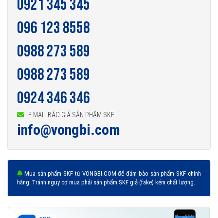
0921 345 345
096 123 8558
0988 273 589
0988 273 589
0924 346 346
E MAIL BÁO GIÁ SẢN PHẨM SKF
info@vongbi.com
Mua sản phẩm SKF từ VONGBI.COM để đảm bảo sản phẩm SKF chính
hãng. Tránh nguy cơ mua phải sản phẩm SKF giả (fake) kém chất lượng.