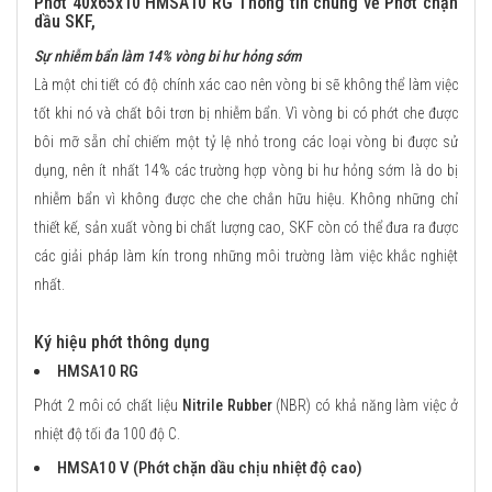
Phớt 40x65x10 HMSA10 RG Thông tin chung về Phớt chặn
dầu SKF,
Sự nhiễm bẩn làm 14% vòng bi hư hỏng sớm
Là một chi tiết có độ chính xác cao nên vòng bi sẽ không thể làm việc
tốt khi nó và chất bôi trơn bị nhiễm bẩn. Vì vòng bi có phớt che được
bôi mỡ sẵn chỉ chiếm một tỷ lệ nhỏ trong các loại vòng bi được sử
dụng, nên ít nhất 14% các trường hợp vòng bi hư hỏng sớm là do bị
nhiễm bẩn vì không được che che chắn hữu hiệu. Không những chỉ
thiết kế, sản xuất vòng bi chất lượng cao, SKF còn có thể đưa ra được
các giải pháp làm kín trong những môi trường làm việc khắc nghiệt
nhất.
Ký hiệu phớt thông dụng
HMSA10 RG
Phớt 2 môi có chất liệu
Nitrile Rubber
(NBR) có khả năng làm việc ở
nhiệt độ tối đa 100 độ C.
HMSA10 V (Phớt chặn dầu chịu nhiệt độ cao)