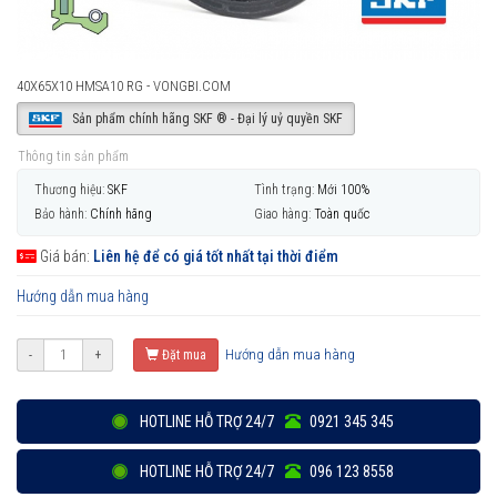
40X65X10 HMSA10 RG - VONGBI.COM
Sản phẩm chính hãng SKF ® - Đại lý uỷ quyền SKF
Thông tin sản phẩm
Thương hiệu:
SKF
Tình trạng:
Mới 100%
Bảo hành:
Chính hãng
Giao hàng:
Toàn quốc
Giá bán:
Liên hệ để có giá tốt nhất tại thời điểm
Hướng dẫn mua hàng
Hướng dẫn mua hàng
-
+
Đặt mua
HOTLINE HỖ TRỢ 24/7
0921 345 345
HOTLINE HỖ TRỢ 24/7
096 123 8558