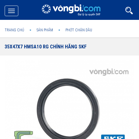
Toggle
navigation
TRANG CHỦ
SẢN PHẨM
PHỚT CHẶN DẦU
35X47X7 HMSA10 RG CHÍNH HÃNG SKF