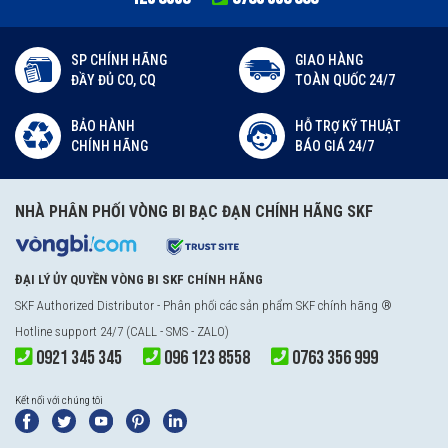
SP CHÍNH HÃNG
GIAO HÀNG
ĐẦY ĐỦ CO, CQ
TOÀN QUỐC 24/7
BẢO HÀNH
HỖ TRỢ KỸ THUẬT
CHÍNH HÃNG
BÁO GIÁ 24/7
NHÀ PHÂN PHỐI VÒNG BI BẠC ĐẠN CHÍNH HÃNG SKF
ĐẠI LÝ ỦY QUYỀN VÒNG BI SKF CHÍNH HÃNG
SKF Authorized Distributor
- Phân phối các sản phẩm SKF chính hãng ®
Hotline support 24/7 (CALL - SMS - ZALO)
0921 345 345
096 123 8558
0763 356 999
Kết nối với chúng tôi