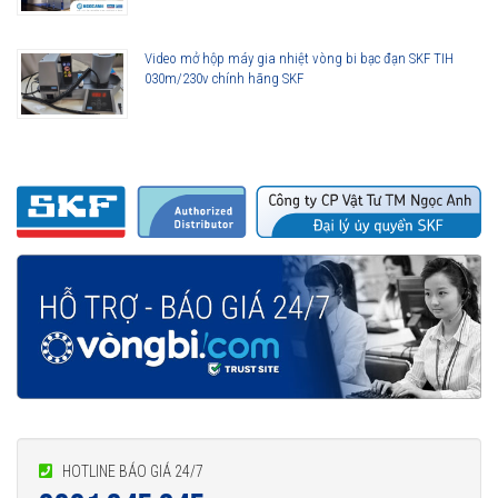
Video mở hộp máy gia nhiệt vòng bi bạc đạn SKF TIH
030m/230v chính hãng SKF
HOTLINE BÁO GIÁ 24/7