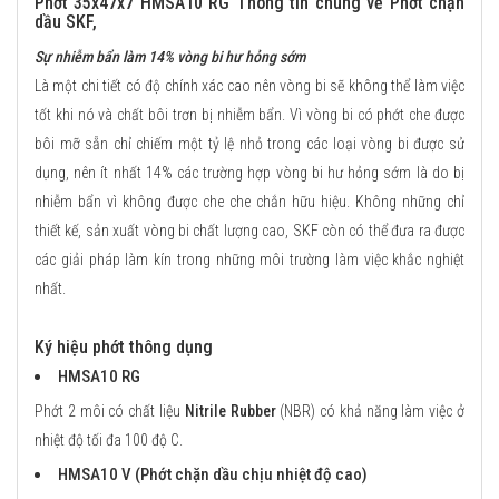
Phớt 35x47x7 HMSA10 RG Thông tin chung về Phớt chặn
dầu SKF,
Sự nhiễm bẩn làm 14% vòng bi hư hỏng sớm
Là một chi tiết có độ chính xác cao nên vòng bi sẽ không thể làm việc
tốt khi nó và chất bôi trơn bị nhiễm bẩn. Vì vòng bi có phớt che được
bôi mỡ sẵn chỉ chiếm một tỷ lệ nhỏ trong các loại vòng bi được sử
dụng, nên ít nhất 14% các trường hợp vòng bi hư hỏng sớm là do bị
nhiễm bẩn vì không được che che chắn hữu hiệu. Không những chỉ
thiết kế, sản xuất vòng bi chất lượng cao, SKF còn có thể đưa ra được
các giải pháp làm kín trong những môi trường làm việc khắc nghiệt
nhất.
Ký hiệu phớt thông dụng
HMSA10 RG
Phớt 2 môi có chất liệu
Nitrile Rubber
(NBR) có khả năng làm việc ở
nhiệt độ tối đa 100 độ C.
HMSA10 V (Phớt chặn dầu chịu nhiệt độ cao)