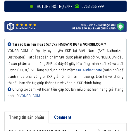
HOTLINE HỖ TRỢ 24/7
0763 356 999
Tại sao bạn nên mua 35x47x7 HMSA10 RG tại VONGBI.COM ?
VONGBI.COM là Đại lý ủy quyền SKF tại Việt Nam (SKF Authorized
Distributor). Tất cả các sản phẩm SKF được phân phối bởi VONGBI.COM đều
là sản phẩm chính hãng SKF, có đầy đủ giấy tờ chứng minh xuất xứ và chất
lượng (CO,CQ). Vui lòng sử dụng phần mềm
SKF Authenticate
(miễn phí) để
tránh mua phải vòng bi SKF giả trôi nổi trên thị trường. Liên hệ với chúng
tôi nếu bạn cần trợ giúp thông tin về vòng bi SKF chính hãng.
Chúng tôi cam kết hoàn tiền gấp 500 lần nếu phát hiện hàng giả, hàng
nhái từ
VONGBI.COM
Thông tin sản phẩm
Comment