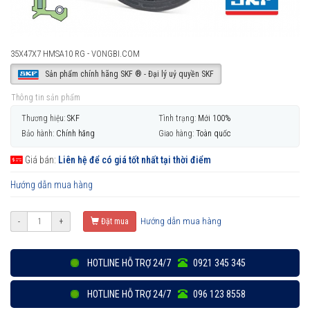
35X47X7 HMSA10 RG - VONGBI.COM
Sản phẩm chính hãng SKF ® - Đại lý uỷ quyền SKF
Thông tin sản phẩm
Thương hiệu:
SKF
Tình trạng:
Mới 100%
Bảo hành:
Chính hãng
Giao hàng:
Toàn quốc
Giá bán:
Liên hệ để có giá tốt nhất tại thời điểm
Hướng dẫn mua hàng
Hướng dẫn mua hàng
-
+
Đặt mua
HOTLINE HỖ TRỢ 24/7
0921 345 345
HOTLINE HỖ TRỢ 24/7
096 123 8558