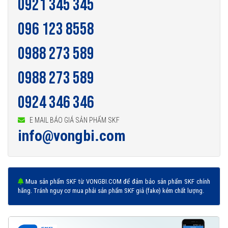
0921 345 345
096 123 8558
0988 273 589
0988 273 589
0924 346 346
E MAIL BÁO GIÁ SẢN PHẨM SKF
info@vongbi.com
Mua sản phẩm SKF từ VONGBI.COM để đảm bảo sản phẩm SKF chính
hãng. Tránh nguy cơ mua phải sản phẩm SKF giả (fake) kém chất lượng.