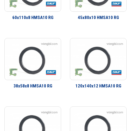
Phớt là một bộ phận quan trọng trong việc che chắn bảo vệ vòng bi.
Dãy sản phẩm của SKF bao gồm các loại phớt tiếp xúc với bề mặt cố
60x110x8 HMSA10 RG
45x80x10 HMSA10 RG
định hay bề mặt trượt và xoay. Đa dạng thiết kế có khả năng đáp ứng
hầu như toàn bộ tất cả các yêu cầu ứng dụng. Không chỉ là các ứng
dụng làm kín đơn giản mà còn có một dãy sản phẩm đa dạng cho các
yêu cầu ứng dụng công nghiệp. SKF có thể cung cấp các giải pháp
làm kín cho khách hàng từ thiết kế đến sản xuất số lượng lớn, từ lắp
cho thiết bị ban đầu đến thị trường thay thế sau đó.
38x58x8 HMSA10 RG
120x140x12 HMSA10 RG