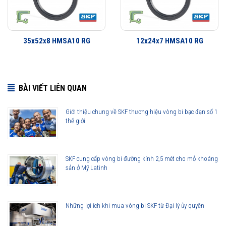
35x52x8 HMSA10 RG
12x24x7 HMSA10 RG
BÀI VIẾT LIÊN QUAN
Giới thiệu chung về SKF thương hiệu vòng bi bạc đạn số 1
thế giới
35x47x7 HMSA10 RG được phân phối chính hãng
SKF cung cấp vòng bi đường kính 2,5 mét cho mỏ khoáng
sản ở Mỹ Latinh
Đại lý ủy quyền SKF chính hãng - SKF Authorized Distributor
Hotline hỗ trợ 24/7
0921 345 345
096 123 8558
Những lợi ích khi mua vòng bi SKF từ Đại lý ủy quyền