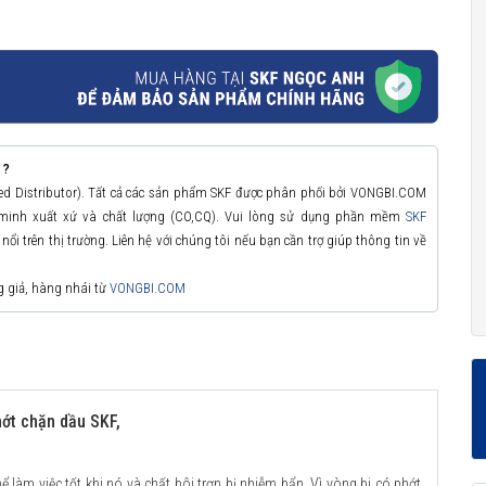
 ?
zed Distributor). Tất cả các sản phẩm SKF được phân phối bởi VONGBI.COM
 minh xuất xứ và chất lượng (CO,CQ). Vui lòng sử dụng phần mềm
SKF
ổi trên thị trường. Liên hệ với chúng tôi nếu bạn cần trợ giúp thông tin về
g giả, hàng nhái từ
VONGBI.COM
ớt chặn dầu SKF,
ể làm việc tốt khi nó và chất bôi trơn bị nhiễm bẩn. Vì vòng bi có phớt