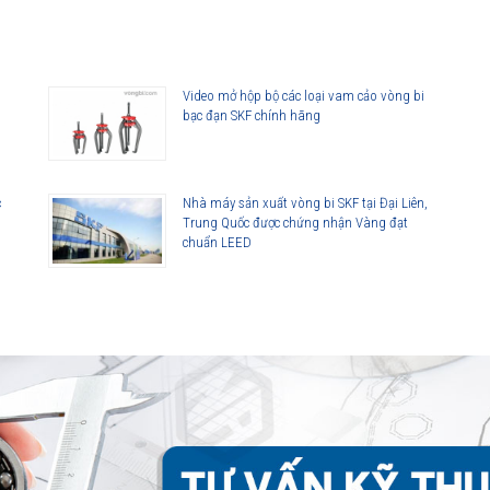
 vòng bi. Dãy sản phẩm của SKF bao gồm các loại phớt tiếp xúc với bề
 khả năng đáp ứng hầu như toàn bộ tất cả các yêu cầu ứng dụng. Không
sản phẩm đa dạng cho các yêu cầu ứng dụng công nghiệp. SKF có thể
Video mở hộp bộ các loại vam cảo vòng bi
bạc đạn SKF chính hãng
n sản xuất số lượng lớn, từ lắp cho thiết bị ban đầu đến thị trường thay
c
Nhà máy sản xuất vòng bi SKF tại Đại Liên,
Trung Quốc được chứng nhận Vàng đạt
chuẩn LEED