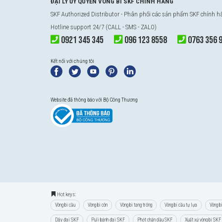
ĐẠI LÝ ỦY QUYỀN VÒNG BI SKF CHÍNH HÃNG
SKF Authorized Distributor
- Phân phối các sản phẩm SKF chính 
Hotline support 24/7 (CALL - SMS - ZALO)
0921 345 345
096 123 8558
0763 356 
Kết nối với chúng tôi
Website đã thông báo với Bộ Công Thương
Hot keys:
Vòng bi cầu
Vòng bi côn
Vòng bi tang trống
Vòng bi cầu tự lựa
Vòng b
Dây đai SKF
Puli bánh đai SKF
Phớt chặn dầu SKF
Xuất xứ vòng bi SKF