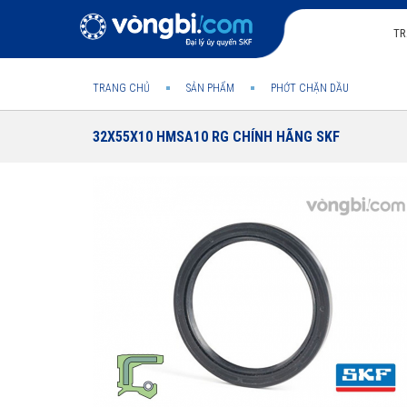
TR
TRANG CHỦ
SẢN PHẨM
PHỚT CHẶN DẦU
32X55X10 HMSA10 RG CHÍNH HÃNG SKF