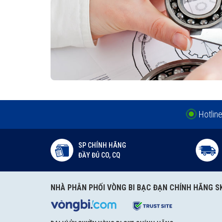
32x55x10 HMSA10 RG được phân phối chính h
Hotlin
Đại lý ủy quyền SKF chính hãng - SKF Authorized Distributor
SP CHÍNH HÃNG
ĐẦY ĐỦ CO, CQ
Hotline hỗ trợ 24/7
0921 345 345
096 123 8558
NHÀ PHÂN PHỐI VÒNG BI BẠC ĐẠN CHÍNH HÃNG S