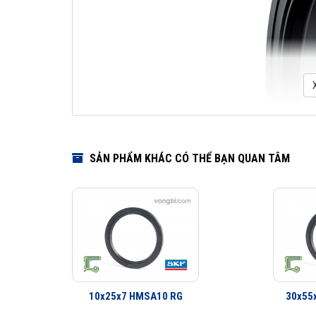
SẢN PHẨM KHÁC CÓ THỂ BẠN QUAN TÂM
10x25x7 HMSA10 RG
30x55
Download Cata