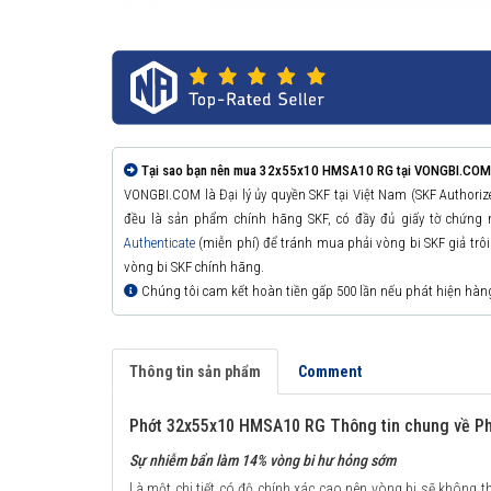
Tại sao bạn nên mua 32x55x10 HMSA10 RG tại VONGBI.COM
VONGBI.COM là Đại lý ủy quyền SKF tại Việt Nam (SKF Authori
đều là sản phẩm chính hãng SKF, có đầy đủ giấy tờ chứng
Authenticate
(miễn phí) để tránh mua phải vòng bi SKF giả trôi n
vòng bi SKF chính hãng.
Chúng tôi cam kết hoàn tiền gấp 500 lần nếu phát hiện hàn
Thông tin sản phẩm
Comment
Phớt 32x55x10 HMSA10 RG Thông tin chung về Ph
Sự nhiễm bẩn làm 14% vòng bi hư hỏng sớm
Là một chi tiết có độ chính xác cao nên vòng bi sẽ không th