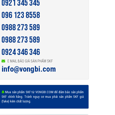
0921 345 345
096 123 8558
0988 273 589
0988 273 589
0924 346 346
E MAIL BÁO GIÁ SẢN PHẨM SKF
info@vongbi.com
Mua sản phẩm SKF từ VONGBI.COM để đảm bảo sản phẩm
SKF chính hãng. Tránh nguy cơ mua phải sản phẩm SKF giả
(fake) kém chất lượng.