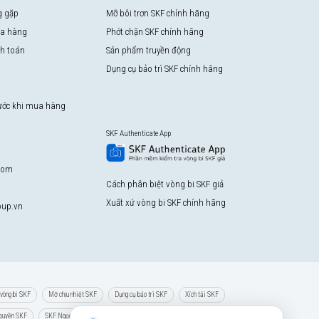
g gặp
Mỡ bôi trơn SKF chính hãng
a hàng
Phớt chặn SKF chính hãng
nh toán
Sản phẩm truyền động
Dụng cụ bảo trì SKF chính hãng
rước khi mua hàng
SKF Authenticate App
com
Cách phân biệt vòng bi SKF giả
Xuất xứ vòng bi SKF chính hãng
up.vn
vòng bi SKF
Mỡ chịu nhiệt SKF
Dụng cụ bảo trì SKF
Xích tải SKF
 quyền SKF
SKF Ngọc Anh