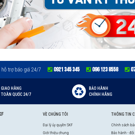
ãng
0921 345 345
096 123 8558
0
e hỗ trợ báo giá 24/7
GIAO HÀNG
BẢO HÀNH
TOÀN QUỐC 24/7
CHÍNH HÃNG
KF
VỀ CHÚNG TÔI
THÔNG TIN 
Đại lý ủy quyền SKF
Chính sách bả
Giới thiệu chung
Bảo hành - đổi