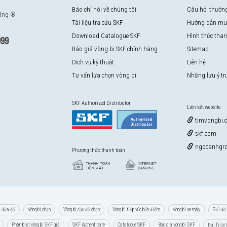
Báo chí nói về chúng tôi
Câu hỏi thườn
hãng ®
Tài liệu tra cứu SKF
Hướng dẫn mu
Download Catalogue SKF
Hình thức tha
999
Báo giá vòng bi SKF chính hãng
Sitemap
Dịch vụ kỹ thuật
Liên hệ
Tư vấn lựa chọn vòng bi
Những lưu ý t
SKF Authorized Distributor
Liên kết website
timvongbi.
skf.com
ngocanhgro
Phương thức thanh toán
i đũa đỡ
Vòng bi chặn
Vòng bi cầu đỡ chặn
Vòng bi tiếp xúc bốn điểm
Vòng bi xe máy
Gối đỡ 
Phân biệt vòng bi SKF giả
SKF Authenticate
Catalogue SKF
Báo giá vòng bi SKF
Đại lý ủy