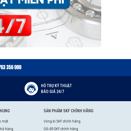
763 356 999
HỖ TRỢ KỸ THUẬT
BÁO GIÁ 24/7
CHUNG
SẢN PHẨM SKF CHÍNH HÃNG
o mật
Vòng bi SKF chính hãng
 trả hàng
Gối đỡ SKF chính hãng