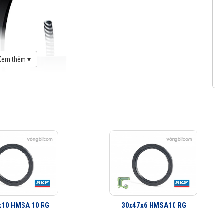
Xem thêm ▾
x10 HMSA 10 RG
30x47x6 HMSA10 RG
logue Phớt chặn dầu SKF