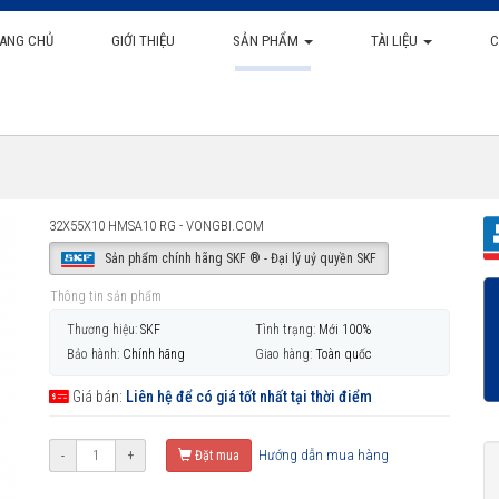
ANG CHỦ
GIỚI THIỆU
SẢN PHẨM
TÀI LIỆU
C
32X55X10 HMSA10 RG - VONGBI.COM
Sản phẩm chính hãng SKF ® - Đại lý uỷ quyền SKF
Thông tin sản phẩm
Thương hiệu:
SKF
Tình trạng:
Mới 100%
Bảo hành:
Chính hãng
Giao hàng:
Toàn quốc
Giá bán:
Liên hệ để có giá tốt nhất tại thời điểm
Hướng dẫn mua hàng
-
+
Đặt mua