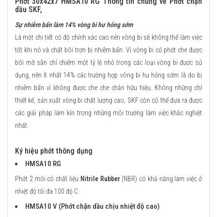
Phớt 30x42x7 HMSA10 RG Thông tin chung về Phớt chặn
dầu SKF,
Sự nhiễm bẩn làm 14% vòng bi hư hỏng sớm
Là một chi tiết có độ chính xác cao nên vòng bi sẽ không thể làm việc
tốt khi nó và chất bôi trơn bị nhiễm bẩn. Vì vòng bi có phớt che được
bôi mỡ sẵn chỉ chiếm một tỷ lệ nhỏ trong các loại vòng bi được sử
dụng, nên ít nhất 14% các trường hợp vòng bi hư hỏng sớm là do bị
nhiễm bẩn vì không được che che chắn hữu hiệu. Không những chỉ
thiết kế, sản xuất vòng bi chất lượng cao, SKF còn có thể đưa ra được
các giải pháp làm kín trong những môi trường làm việc khắc nghiệt
nhất.
Ký hiệu phớt thông dụng
HMSA10 RG
Phớt 2 môi có chất liệu
Nitrile Rubber
(NBR) có khả năng làm việc ở
nhiệt độ tối đa 100 độ C.
HMSA10 V (Phớt chặn dầu chịu nhiệt độ cao)