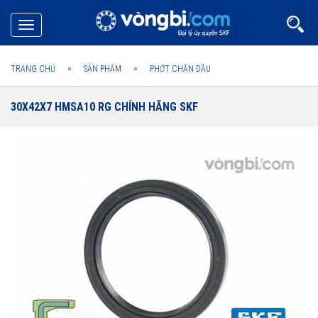
Toggle
navigation
TRANG CHỦ
SẢN PHẨM
PHỚT CHẶN DẦU
30X42X7 HMSA10 RG CHÍNH HÃNG SKF