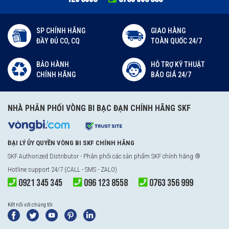
SP CHÍNH HÃNG
GIAO HÀNG
ĐẦY ĐỦ CO, CQ
TOÀN QUỐC 24/7
BẢO HÀNH
HỖ TRỢ KỸ THUẬT
CHÍNH HÃNG
BÁO GIÁ 24/7
NHÀ PHÂN PHỐI VÒNG BI BẠC ĐẠN CHÍNH HÃNG SKF
ĐẠI LÝ ỦY QUYỀN VÒNG BI SKF CHÍNH HÃNG
SKF Authorized Distributor
- Phân phối các sản phẩm SKF chính hãng ®
Hotline support 24/7 (CALL - SMS - ZALO)
0921 345 345
096 123 8558
0763 356 999
Kết nối với chúng tôi