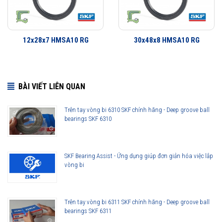
12x28x7 HMSA10 RG
30x48x8 HMSA10 RG
BÀI VIẾT LIÊN QUAN
Trên tay vòng bi 6310 SKF chính hãng - Deep groove ball
bearings SKF 6310
30x42x7 HMSA10 RG được phân phối chính hãng
SKF Bearing Assist - Ứng dụng giúp đơn giản hóa việc lắp
vòng bi
Đại lý ủy quyền SKF chính hãng - SKF Authorized Distributor
Hotline hỗ trợ 24/7
0921 345 345
096 123 8558
Trên tay vòng bi 6311 SKF chính hãng - Deep groove ball
bearings SKF 6311