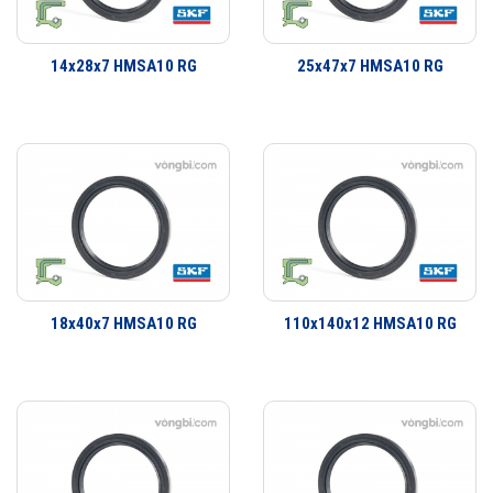
Phớt là một bộ phận quan trọng trong việc che chắn bảo vệ vòng bi.
Dãy sản phẩm của SKF bao gồm các loại phớt tiếp xúc với bề mặt cố
14x28x7 HMSA10 RG
25x47x7 HMSA10 RG
định hay bề mặt trượt và xoay. Đa dạng thiết kế có khả năng đáp ứng
hầu như toàn bộ tất cả các yêu cầu ứng dụng. Không chỉ là các ứng
dụng làm kín đơn giản mà còn có một dãy sản phẩm đa dạng cho các
yêu cầu ứng dụng công nghiệp. SKF có thể cung cấp các giải pháp
làm kín cho khách hàng từ thiết kế đến sản xuất số lượng lớn, từ lắp
cho thiết bị ban đầu đến thị trường thay thế sau đó.
18x40x7 HMSA10 RG
110x140x12 HMSA10 RG