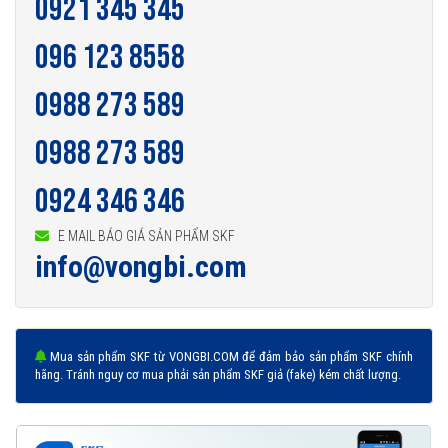
0921 345 345
096 123 8558
0988 273 589
0988 273 589
0924 346 346
E MAIL BÁO GIÁ SẢN PHẨM SKF
info@vongbi.com
Mua sản phẩm SKF từ VONGBI.COM để đảm bảo sản phẩm SKF chính
hãng. Tránh nguy cơ mua phải sản phẩm SKF giả (fake) kém chất lượng.