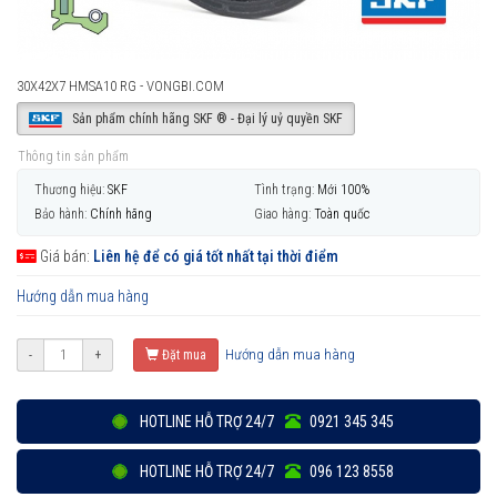
30X42X7 HMSA10 RG - VONGBI.COM
Sản phẩm chính hãng SKF ® - Đại lý uỷ quyền SKF
Thông tin sản phẩm
Thương hiệu:
SKF
Tình trạng:
Mới 100%
Bảo hành:
Chính hãng
Giao hàng:
Toàn quốc
Giá bán:
Liên hệ để có giá tốt nhất tại thời điểm
Hướng dẫn mua hàng
Hướng dẫn mua hàng
-
+
Đặt mua
HOTLINE HỖ TRỢ 24/7
0921 345 345
HOTLINE HỖ TRỢ 24/7
096 123 8558