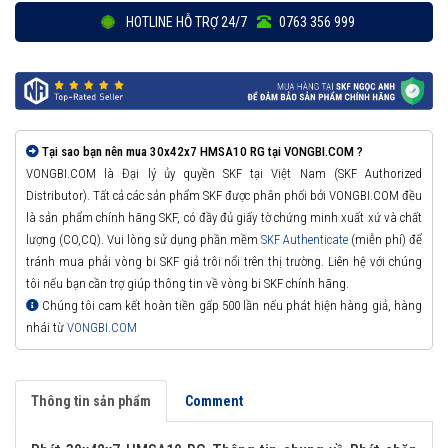
HOTLINE HỖ TRỢ 24/7
0763 356 999
Tại sao bạn nên mua 30x42x7 HMSA10 RG tại VONGBI.COM ?
VONGBI.COM là Đại lý ủy quyền SKF tại Việt Nam (SKF Authorized
Distributor). Tất cả các sản phẩm SKF được phân phối bởi VONGBI.COM đều
là sản phẩm chính hãng SKF, có đầy đủ giấy tờ chứng minh xuất xứ và chất
lượng (CO,CQ). Vui lòng sử dụng phần mềm
SKF Authenticate
(miễn phí) để
tránh mua phải vòng bi SKF giả trôi nổi trên thị trường. Liên hệ với chúng
tôi nếu bạn cần trợ giúp thông tin về vòng bi SKF chính hãng.
Chúng tôi cam kết hoàn tiền gấp 500 lần nếu phát hiện hàng giả, hàng
nhái từ
VONGBI.COM
Thông tin sản phẩm
Comment