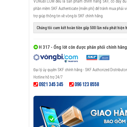
VONGBI.COM đều là sản phẩm chính hãng SKF, có đầy đủ g
phần mềm SKF Authenticate (miễn phí) để tránh mua phải vòng
trợ giúp thông tin về vòng bi SKF chính hãng.
Chúng tôi cam kết hoàn tiền gấp 500 lần nếu phát hiện
H 317 - Ống lót côn được phân phối chính hãng
Đại lý ủy quyền SKF chính hãng - SKF Authorized Distributor
Hotline hỗ trợ 24/7
0921 345 345
096 123 8558