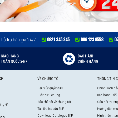
0921 345 345
096 123 8558
0
e hỗ trợ báo giá 24/7
GIAO HÀNG
BẢO HÀNH
TOÀN QUỐC 24/7
CHÍNH HÃNG
KF
VỀ CHÚNG TÔI
THÔNG TIN 
Đại lý ủy quyền SKF
Chính sách bả
Giới thiệu chung
Bảo hành - đổi
Báo chí nói về chúng tôi
Câu hỏi thườn
hãng ®
Tài liệu tra cứu SKF
Hướng dẫn mu
Download Catalogue SKF
Hình thức tha