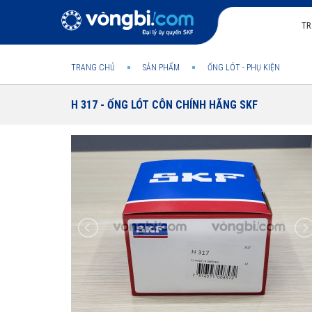
TR
TRANG CHỦ
SẢN PHẨM
ỐNG LÓT - PHỤ KIỆN
H 317 - ỐNG LÓT CÔN CHÍNH HÃNG SKF