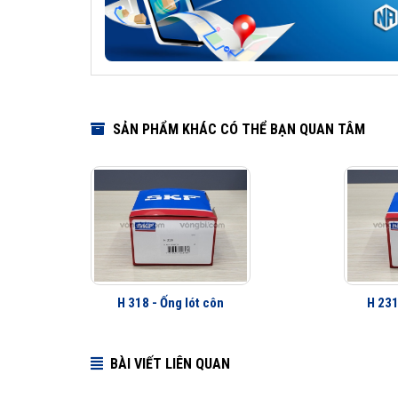
SẢN PHẨM KHÁC CÓ THỂ BẠN QUAN TÂM
H 318 - Ống lót côn
H 231
BÀI VIẾT LIÊN QUAN