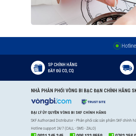
Hotlin
SP CHÍNH HÃNG
ĐẦY ĐỦ CO, CQ
NHÀ PHÂN PHỐI VÒNG BI BẠC ĐẠN CHÍNH HÃNG S
ĐẠI LÝ ỦY QUYỀN VÒNG BI SKF CHÍNH HÃNG
SKF Authorized Distributor
- Phân phối các sản phẩm SKF chính 
Hotline support 24/7 (CALL - SMS - ZALO)