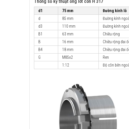
Thông số kỹ thuật ống lót côn H 317
d1
75 mm
Đường kính lỗ
d
85 mm
Đường kính ngoà
d3
110 mm
Đường kính ngoà
B1
63 mm
Chiều rộng
B
16 mm
Chiều rộng đai 
B4
18 mm
Chiều rộng đai 
G
M85x2
Ren
1:12
Độ côn bên ngoà