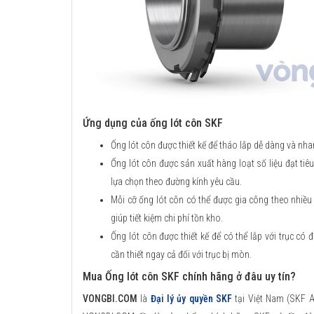
Ứng dụng của ống lót côn SKF
Ống lót côn được thiết kế để tháo lắp dễ dàng và nh
Ống lót côn được sản xuất hàng loạt số liệu đạt tiê
lựa chọn theo đường kính yêu cầu.
Mỗi cỡ ống lót côn có thể được gia công theo nhiều
giúp tiết kiệm chi phí tồn kho.
Ống lót côn được thiết kế để có thể lắp với trục có
cần thiết ngay cả đối với trục bị mòn.
Mua Ống lót côn SKF chính hãng ở đâu uy tín?
VONGBI.COM
là
Đại lý ủy quyền SKF
tại Việt Nam (SKF A