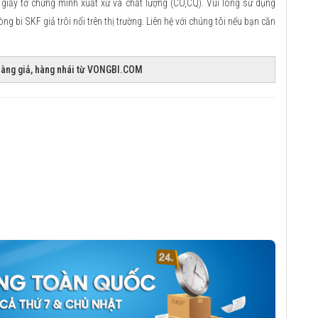
iấy tờ chứng minh xuất xứ và chất lượng (CO,CQ). Vui lòng sử dụng
 bi SKF giả trôi nổi trên thị trường. Liên hệ với chúng tôi nếu bạn cần
 hàng giả, hàng nhái từ VONGBI.COM