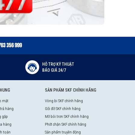
763 356 999
HỖ TRỢ KỸ THUẬT
BÁO GIÁ 24/7
CHUNG
SẢN PHẨM SKF CHÍNH HÃNG
o mật
Vòng bi SKF chính hãng
 trả hàng
Gối đỡ SKF chính hãng
g gặp
Mỡ bôi trơn SKF chính hãng
a hàng
Phớt chặn SKF chính hãng
nh toán
Sản phẩm truyền động