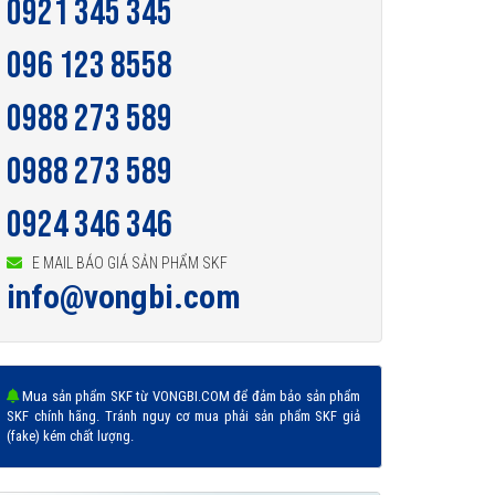
0921 345 345
096 123 8558
0988 273 589
0988 273 589
0924 346 346
E MAIL BÁO GIÁ SẢN PHẨM SKF
info@vongbi.com
Mua sản phẩm SKF từ VONGBI.COM để đảm bảo sản phẩm
SKF chính hãng. Tránh nguy cơ mua phải sản phẩm SKF giả
(fake) kém chất lượng.