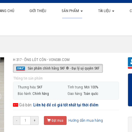
ANG CHỦ
GIỚI THIỆU
SẢN PHẨM
TÀI LIỆU
C
H 317 - ỐNG LÓT CÔN - VONGBI.COM
Sản phẩm chính hãng SKF ® - Đại lý uỷ quyền SKF
Thông tin sản phẩm
Thương hiệu:
SKF
Tình trạng:
Mới 100%
Bảo hành:
Chính hãng
Giao hàng:
Toàn quốc
Giá bán:
Liên hệ để có giá tốt nhất tại thời điểm
Hướng dẫn mua hàng
-
+
Đặt mua