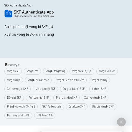
SKF Authenticate App
Cách phân biệt vòng bi SKF giả
Xuất xứ vòng bi SKF chính hãng
Hot keys:
Vòng bi cầu
Vòng bi côn
Vòng bi tang trống
Vòng bi cầu tự lựa
Vòng bi đũa đỡ
Vòng bi chặn
Vòng bi cầu đỡ chặn
Vòng bi tiếp xúc bốn điểm
Vòng bi xe máy
Gối đỡ vòng bi SKF
Mỡ chịu nhiệt SKF
Dụng cụ bảo trì SKF
Xích tải SKF
Dây đai SKF
Puli bánh đai SKF
Phớt chặn dầu SKF
Xuất xứ vòng bi SKF
Phân biệt vòng bi SKF giả
SKF Authenticate
Catalogue SKF
Báo giá vòng bi SKF
Đại lý ủy quyền SKF
SKF Ngọc Anh