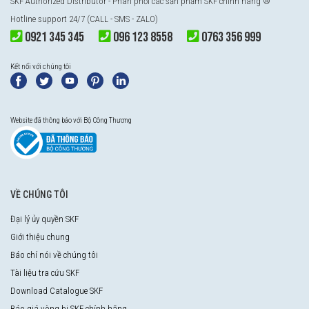
SKF Authorized Distributor
- Phân phối các sản phẩm SKF chính hãng ®
Hotline support 24/7 (CALL - SMS - ZALO)
0921 345 345
096 123 8558
0763 356 999
Kết nối với chúng tôi
Website đã thông báo với Bộ Công Thương
VỀ CHÚNG TÔI
Đại lý ủy quyền SKF
Giới thiệu chung
Báo chí nói về chúng tôi
Tài liệu tra cứu SKF
Download Catalogue SKF
Báo giá vòng bi SKF chính hãng