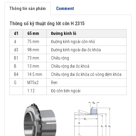
Thông tin sản phẩm
Comment
Thông số kỹ thuật ống lót côn H 2315
d1
65 mm
Đường kính lỗ
d
75 mm
Đường kính ngoài côn nhỏ
d3
98 mm
Đường kính ngoài đai ốc khóa
B1
73 mm
Chiều rộng
B
13 mm
Chiều rộng đai ốc khoá
B4
14.5 mm
Chiều rộng đai ốc khóa có vòng đệm khóa
G
M75x2
Ren
1:12
Độ côn bên ngoài