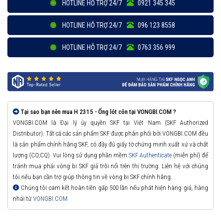
HOTLINE HỖ TRỢ 24/7
0921 345 345
HOTLINE HỖ TRỢ 24/7
096 123 8558
HOTLINE HỖ TRỢ 24/7
0763 356 999
Tại sao bạn nên mua H 2315 - Ống lót côn tại VONGBI.COM ?
VONGBI.COM là Đại lý ủy quyền SKF tại Việt Nam (SKF Authorized
Distributor). Tất cả các sản phẩm SKF được phân phối bởi VONGBI.COM đều
là sản phẩm chính hãng SKF, có đầy đủ giấy tờ chứng minh xuất xứ và chất
lượng (CO,CQ). Vui lòng sử dụng phần mềm
SKF Authenticate
(miễn phí) để
tránh mua phải vòng bi SKF giả trôi nổi trên thị trường. Liên hệ với chúng
tôi nếu bạn cần trợ giúp thông tin về vòng bi SKF chính hãng.
Chúng tôi cam kết hoàn tiền gấp 500 lần nếu phát hiện hàng giả, hàng
nhái từ
VONGBI.COM