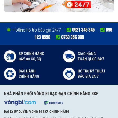
0921 345 345
096
Hotline hỗ trợ báo giá 24/7
123 8558
0763 356 999
SP CHÍNH HÃNG
GIAO HÀNG
ĐẦY ĐỦ CO, CQ
TOÀN QUỐC 24/7
BẢO HÀNH
HỖ TRỢ KỸ THUẬT
CHÍNH HÃNG
BÁO GIÁ 24/7
NHÀ PHÂN PHỐI VÒNG BI BẠC ĐẠN CHÍNH HÃNG SKF
ĐẠI LÝ ỦY QUYỀN VÒNG BI SKF CHÍNH HÃNG