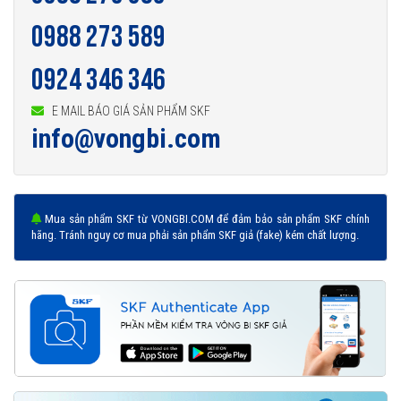
0988 273 589
0924 346 346
E MAIL BÁO GIÁ SẢN PHẨM SKF
info@vongbi.com
Mua sản phẩm SKF từ VONGBI.COM để đảm bảo sản phẩm SKF chính
hãng. Tránh nguy cơ mua phải sản phẩm SKF giả (fake) kém chất lượng.