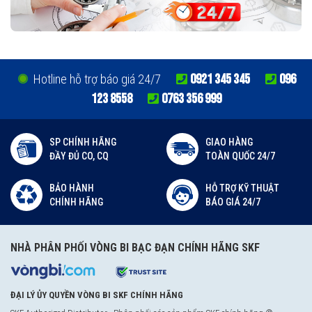
0921 345 345
096
Hotline hỗ trợ báo giá 24/7
123 8558
0763 356 999
SP CHÍNH HÃNG
GIAO HÀNG
ĐẦY ĐỦ CO, CQ
TOÀN QUỐC 24/7
BẢO HÀNH
HỖ TRỢ KỸ THUẬT
CHÍNH HÃNG
BÁO GIÁ 24/7
NHÀ PHÂN PHỐI VÒNG BI BẠC ĐẠN CHÍNH HÃNG SKF
ĐẠI LÝ ỦY QUYỀN VÒNG BI SKF CHÍNH HÃNG