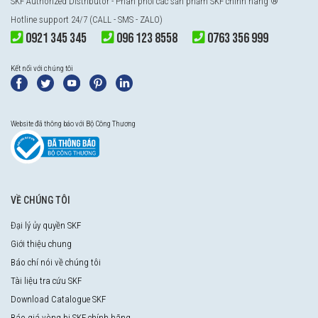
SKF Authorized Distributor
- Phân phối các sản phẩm SKF chính hãng ®
Hotline support 24/7 (CALL - SMS - ZALO)
0921 345 345
096 123 8558
0763 356 999
Kết nối với chúng tôi
Website đã thông báo với Bộ Công Thương
VỀ CHÚNG TÔI
Đại lý ủy quyền SKF
Giới thiệu chung
Báo chí nói về chúng tôi
Tài liệu tra cứu SKF
Download Catalogue SKF
Báo giá vòng bi SKF chính hãng