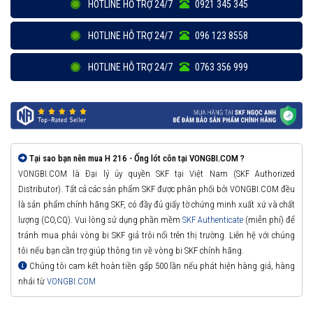
HOTLINE HỖ TRỢ 24/7
0921 345 345
HOTLINE HỖ TRỢ 24/7
096 123 8558
HOTLINE HỖ TRỢ 24/7
0763 356 999
Tại sao bạn nên mua H 216 - Ống lót côn tại VONGBI.COM ?
VONGBI.COM là Đại lý ủy quyền SKF tại Việt Nam (SKF Authorized
Distributor). Tất cả các sản phẩm SKF được phân phối bởi VONGBI.COM đều
là sản phẩm chính hãng SKF, có đầy đủ giấy tờ chứng minh xuất xứ và chất
lượng (CO,CQ). Vui lòng sử dụng phần mềm
SKF Authenticate
(miễn phí) để
tránh mua phải vòng bi SKF giả trôi nổi trên thị trường. Liên hệ với chúng
tôi nếu bạn cần trợ giúp thông tin về vòng bi SKF chính hãng.
Chúng tôi cam kết hoàn tiền gấp 500 lần nếu phát hiện hàng giả, hàng
nhái từ
VONGBI.COM