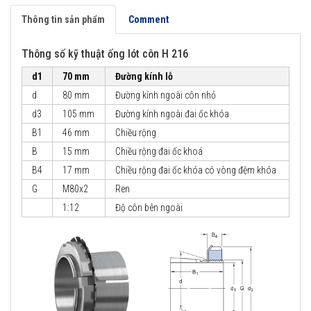
Thông tin sản phẩm
Comment
Thông số kỹ thuật ống lót côn H 216
d1
70 mm
Đường kính lỗ
d
80 mm
Đường kính ngoài côn nhỏ
d3
105 mm
Đường kính ngoài đai ốc khóa
B1
46 mm
Chiều rộng
B
15 mm
Chiều rộng đai ốc khoá
B4
17 mm
Chiều rộng đai ốc khóa có vòng đệm khóa
G
M80x2
Ren
1:12
Độ côn bên ngoài