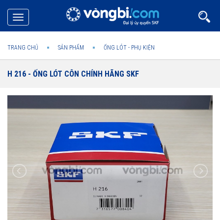
Toggle
navigation
TRANG CHỦ
SẢN PHẨM
ỐNG LÓT - PHỤ KIỆN
H 216 - ỐNG LÓT CÔN CHÍNH HÃNG SKF