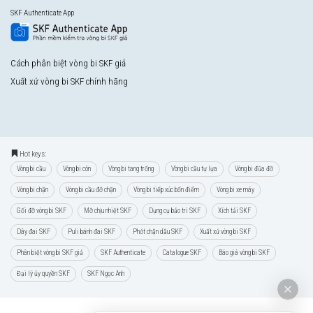
SKF Authenticate App
Cách phân biệt vòng bi SKF giả
Xuất xứ vòng bi SKF chính hãng
Hot keys:
Vòng bi cầu
Vòng bi côn
Vòng bi tang trống
Vòng bi cầu tự lựa
Vòng bi đũa đỡ
Vòng bi chặn
Vòng bi cầu đỡ chặn
Vòng bi tiếp xúc bốn điểm
Vòng bi xe máy
Gối đỡ vòng bi SKF
Mỡ chịu nhiệt SKF
Dụng cụ bảo trì SKF
Xích tải SKF
Dây đai SKF
Puli bánh đai SKF
Phớt chặn dầu SKF
Xuất xứ vòng bi SKF
Phân biệt vòng bi SKF giả
SKF Authenticate
Catalogue SKF
Báo giá vòng bi SKF
Đại lý ủy quyền SKF
SKF Ngọc Anh