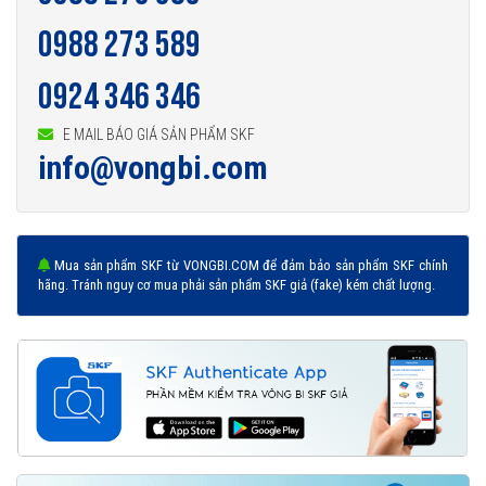
0988 273 589
0924 346 346
E MAIL BÁO GIÁ SẢN PHẨM SKF
info@vongbi.com
Mua sản phẩm SKF từ VONGBI.COM để đảm bảo sản phẩm SKF chính
hãng. Tránh nguy cơ mua phải sản phẩm SKF giả (fake) kém chất lượng.