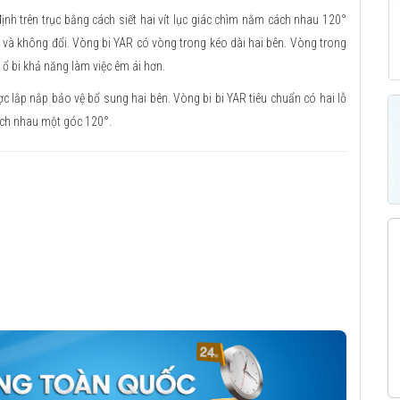
định trên trục bằng cách siết hai vít lục giác chìm nằm cách nhau 120°
 và không đổi. Vòng bi YAR có vòng trong kéo dài hai bên. Vòng trong
 ổ bi khả năng làm việc êm ái hơn.
c lắp nắp bảo vệ bổ sung hai bên. Vòng bi bi YAR tiêu chuẩn có hai lỗ
ách nhau một góc 120°.
g