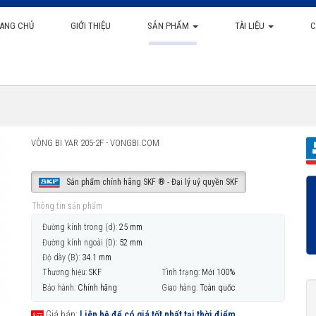
ANG CHỦ
GIỚI THIỆU
SẢN PHẨM
TÀI LIỆU
C
VÒNG BI YAR 205-2F - VONGBI.COM
Sản phẩm chính hãng SKF ® - Đại lý uỷ quyền SKF
Thông tin sản phẩm
Đường kính trong (d):
25 mm
Đường kính ngoài (D):
52 mm
Độ dày (B):
34.1 mm
Thương hiệu:
SKF
Tình trạng:
Mới 100%
Bảo hành:
Chính hãng
Giao hàng:
Toàn quốc
Giá bán:
Liên hệ để có giá tốt nhất tại thời điểm