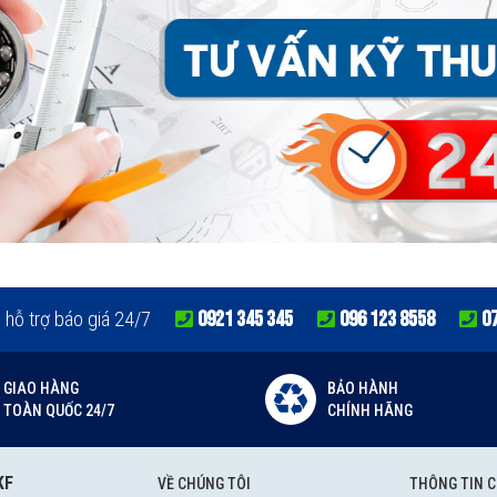
0921 345 345
096 123 8558
0
e hỗ trợ báo giá 24/7
GIAO HÀNG
BẢO HÀNH
TOÀN QUỐC 24/7
CHÍNH HÃNG
KF
VỀ CHÚNG TÔI
THÔNG TIN 