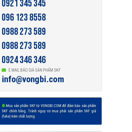
0921 345 345
096 123 8558
0988 273 589
0988 273 589
0924 346 346
E MAIL BÁO GIÁ SẢN PHẨM SKF
info@vongbi.com
Mua sản phẩm SKF từ VONGBI.COM để đảm bảo sản phẩm
SKF chính hãng. Tránh nguy cơ mua phải sản phẩm SKF giả
(fake) kém chất lượng.