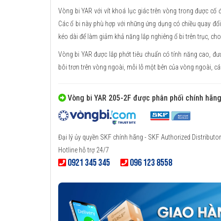
Vòng bi YAR với vít khoá lục giác trên vòng trong được cố 
Các ổ bi này phù hợp với những ứng dụng có chiều quay đổi
kéo dài để làm giảm khả năng lắp nghiêng ổ bi trên trục, cho
Vòng bi YAR được lắp phớt tiêu chuẩn có tính năng cao, đượ
bôi trơn trên vòng ngoài, mỗi lỗ một bên của vòng ngoài, c
Vòng bi YAR 205-2F được phân phối chính hãn
Đại lý ủy quyền SKF chính hãng - SKF Authorized Distributor
Hotline hỗ trợ 24/7
0921 345 345
096 123 8558