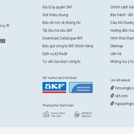
Đại lý ủy quyền SKF
Chính sách bả
Giới thiệu chung
Bảo hành - đổi
Báo chí nói về chúng tôi
Câu hỏi thườn
hãng ®
Tài liệu tra cứu SKF
Hướng dẫn mu
Download Catalogue SKF
Hình thức tha
999
Báo giá vòng bi SKF chính hãng
Sitemap
Dịch vụ kỹ thuật
Liên hệ
Tư vấn lựa chọn vòng bi
Những lưu ý t
SKF Authorized Distributor
Liên kết website
timvongbi.
skf.com
ngocanhgro
Phương thức thanh toán