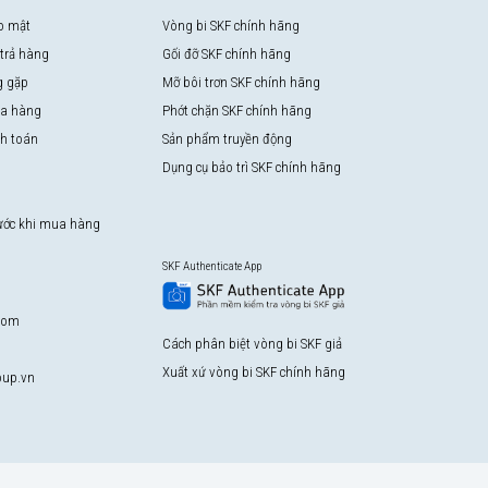
o mật
Vòng bi SKF chính hãng
 trả hàng
Gối đỡ SKF chính hãng
g gặp
Mỡ bôi trơn SKF chính hãng
a hàng
Phớt chặn SKF chính hãng
nh toán
Sản phẩm truyền động
Dụng cụ bảo trì SKF chính hãng
rước khi mua hàng
SKF Authenticate App
com
Cách phân biệt vòng bi SKF giả
Xuất xứ vòng bi SKF chính hãng
up.vn