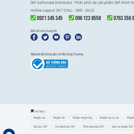
SKF Authorized Distributor
- Phân phối các sản phẩm SKF chính 
Hotline support 24/7 (CALL - SMS - ZALO)
0921 345 345
096 123 8558
0763 356 
Kết nối với chúng tôi
Website đã thông báo với Bộ Công Thương
Hot keys:
Vòng bi cầu
Vòng bi côn
Vòng bi tang trống
Vòng bi cầu tự lựa
Vòng b
Dây đai SKF
Puli bánh đai SKF
Phớt chặn dầu SKF
Xuất xứ vòng bi SKF