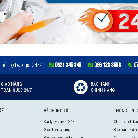
0921 345 345
096 123 8558
0
e hỗ trợ báo giá 24/7
GIAO HÀNG
BẢO HÀNH
TOÀN QUỐC 24/7
CHÍNH HÃNG
KF
VỀ CHÚNG TÔI
THÔNG TIN 
Đại lý ủy quyền SKF
Chính sách bả
Giới thiệu chung
Bảo hành - đổi
Báo chí nói về chúng tôi
Câu hỏi thườn