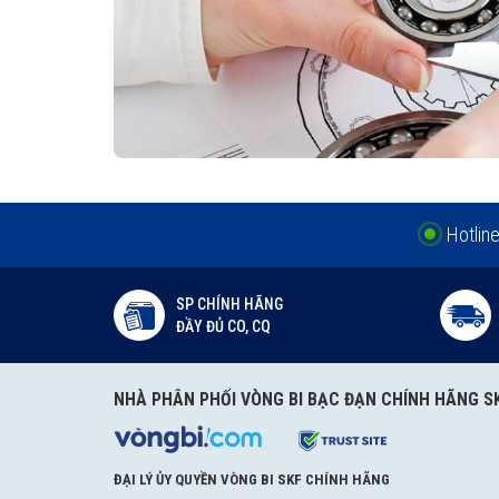
Hotlin
SP CHÍNH HÃNG
ĐẦY ĐỦ CO, CQ
NHÀ PHÂN PHỐI VÒNG BI BẠC ĐẠN CHÍNH HÃNG S
ĐẠI LÝ ỦY QUYỀN VÒNG BI SKF CHÍNH HÃNG