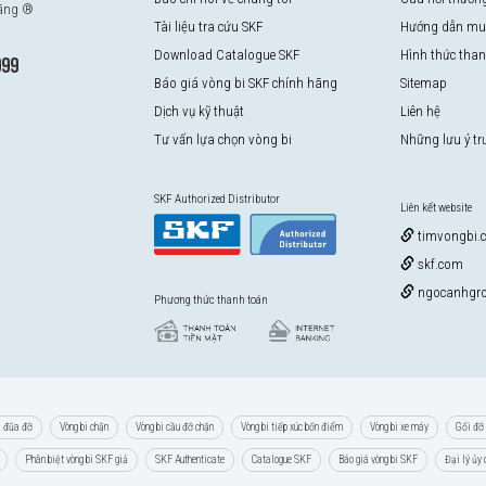
hãng ®
Tài liệu tra cứu SKF
Hướng dẫn mu
Download Catalogue SKF
Hình thức tha
999
Báo giá vòng bi SKF chính hãng
Sitemap
Dịch vụ kỹ thuật
Liên hệ
Tư vấn lựa chọn vòng bi
Những lưu ý t
SKF Authorized Distributor
Liên kết website
timvongbi.
skf.com
ngocanhgro
Phương thức thanh toán
i đũa đỡ
Vòng bi chặn
Vòng bi cầu đỡ chặn
Vòng bi tiếp xúc bốn điểm
Vòng bi xe máy
Gối đỡ 
Phân biệt vòng bi SKF giả
SKF Authenticate
Catalogue SKF
Báo giá vòng bi SKF
Đại lý ủy