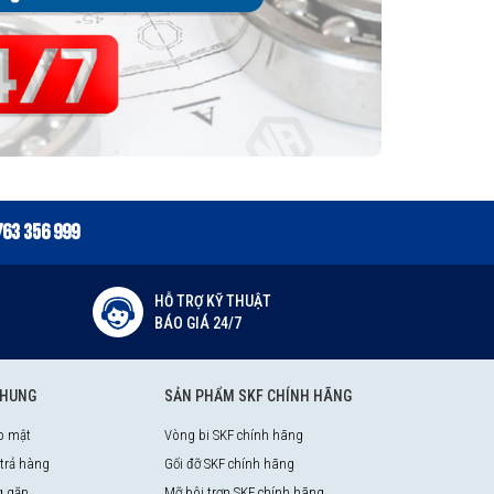
763 356 999
HỖ TRỢ KỸ THUẬT
BÁO GIÁ 24/7
CHUNG
SẢN PHẨM SKF CHÍNH HÃNG
o mật
Vòng bi SKF chính hãng
 trả hàng
Gối đỡ SKF chính hãng
g gặp
Mỡ bôi trơn SKF chính hãng