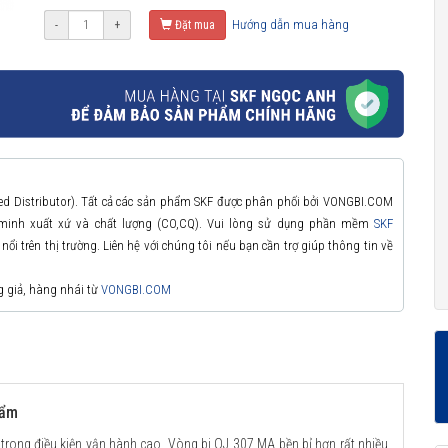
Hướng dẫn mua hàng
-
+
Đặt mua
zed Distributor). Tất cả các sản phẩm SKF được phân phối bởi VONGBI.COM
 minh xuất xứ và chất lượng (CO,CQ). Vui lòng sử dụng phần mềm
SKF
ổi trên thị trường. Liên hệ với chúng tôi nếu bạn cần trợ giúp thông tin về
g giả, hàng nhái từ
VONGBI.COM
hẩm
 trong điều kiện vận hành cao. Vòng bi QJ 307 MA bền bỉ hơn rất nhiều