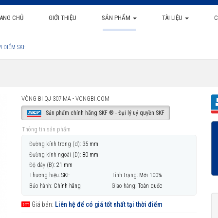
ANG CHỦ
GIỚI THIỆU
SẢN PHẨM
TÀI LIỆU
C
4 ĐIỂM SKF
VÒNG BI QJ 307 MA - VONGBI.COM
Sản phẩm chính hãng SKF ® - Đại lý uỷ quyền SKF
Thông tin sản phẩm
Đường kính trong (d):
35 mm
Đường kính ngoài (D):
80 mm
Độ dày (B):
21 mm
Thương hiệu:
SKF
Tình trạng:
Mới 100%
Bảo hành:
Chính hãng
Giao hàng:
Toàn quốc
Giá bán:
Liên hệ để có giá tốt nhất tại thời điểm