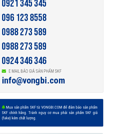
0921 345 345
096 123 8558
0988 273 589
0988 273 589
0924 346 346
E MAIL BÁO GIÁ SẢN PHẨM SKF
info@vongbi.com
Mua sản phẩm SKF từ VONGBI.COM để đảm bảo sản phẩm
SKF chính hãng. Tránh nguy cơ mua phải sản phẩm SKF giả
(fake) kém chất lượng.