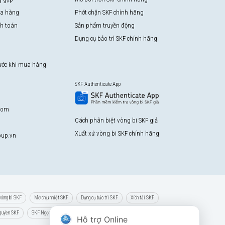
a hàng
Phớt chặn SKF chính hãng
nh toán
Sản phẩm truyền động
Dụng cụ bảo trì SKF chính hãng
rước khi mua hàng
SKF Authenticate App
com
Cách phân biệt vòng bi SKF giả
Xuất xứ vòng bi SKF chính hãng
up.vn
vòng bi SKF
Mỡ chịu nhiệt SKF
Dụng cụ bảo trì SKF
Xích tải SKF
 quyền SKF
SKF Ngọc Anh
Hỗ trợ Online