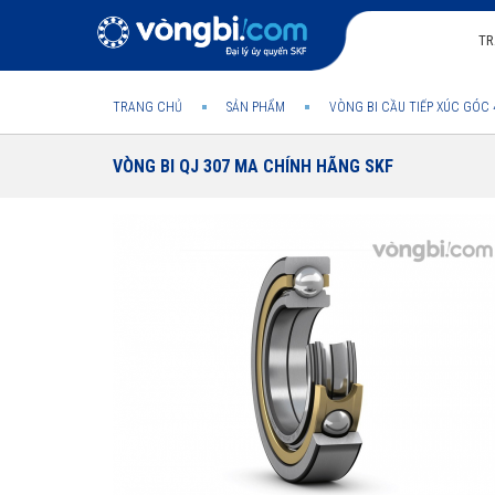
TR
TRANG CHỦ
SẢN PHẨM
VÒNG BI CẦU TIẾP XÚC GÓC 
VÒNG BI QJ 307 MA CHÍNH HÃNG SKF