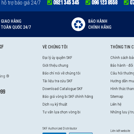
0921 345 345
096 123 8558
0
e hỗ trợ báo giá 24/7
GIAO HÀNG
BẢO HÀNH
TOÀN QUỐC 24/7
CHÍNH HÃNG
KF
VỀ CHÚNG TÔI
THÔNG TIN 
Đại lý ủy quyền SKF
Chính sách bả
Giới thiệu chung
Bảo hành - đổi
Báo chí nói về chúng tôi
Câu hỏi thườn
hãng ®
Tài liệu tra cứu SKF
Hướng dẫn mu
Download Catalogue SKF
Hình thức tha
999
Báo giá vòng bi SKF chính hãng
Sitemap
Dịch vụ kỹ thuật
Liên hệ
Tư vấn lựa chọn vòng bi
Những lưu ý t
SKF Authorized Distributor
Liên kết website