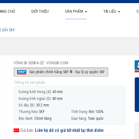
ANG CHỦ
GIỚI THIỆU
SẢN PHẨM
TÀI LIỆU
C
2 DÃY SKF
VÒNG BI 3208 A-2Z - VONGBI.COM
Sản phẩm chính hãng SKF ® - Đại lý uỷ quyền SKF
Thông tin sản phẩm
Đường kính trong (d):
40 mm
Đường kính ngoài (D):
80 mm
Độ dày (B):
30.2 mm
Thương hiệu:
SKF
Tình trạng:
Mới 100%
Bảo hành:
Chính hãng
Giao hàng:
Toàn quốc
Giá bán:
Liên hệ để có giá tốt nhất tại thời điểm