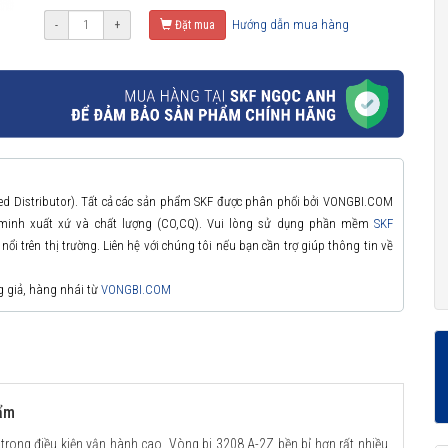
Hướng dẫn mua hàng
-
+
Đặt mua
zed Distributor). Tất cả các sản phẩm SKF được phân phối bởi VONGBI.COM
 minh xuất xứ và chất lượng (CO,CQ). Vui lòng sử dụng phần mềm
SKF
ổi trên thị trường. Liên hệ với chúng tôi nếu bạn cần trợ giúp thông tin về
g giả, hàng nhái từ
VONGBI.COM
hẩm
 trong điều kiện vận hành cao. Vòng bi 3208 A-2Z bền bỉ hơn rất nhiều