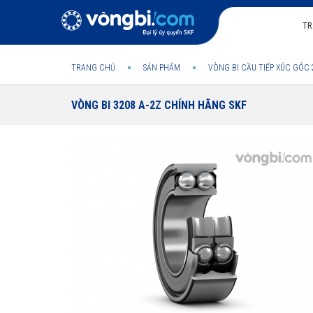
TR
TRANG CHỦ
SẢN PHẨM
VÒNG BI CẦU TIẾP XÚC GÓC 
VÒNG BI 3208 A-2Z CHÍNH HÃNG SKF