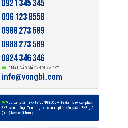
0921 345 345
096 123 8558
0988 273 589
0988 273 589
0924 346 346
E MAIL BÁO GIÁ SẢN PHẨM SKF
info@vongbi.com
Mua sản phẩm SKF từ VONGBI.COM để đảm bảo sản phẩm
SKF chính hãng. Tránh nguy cơ mua phải sản phẩm SKF giả
(fake) kém chất lượng.