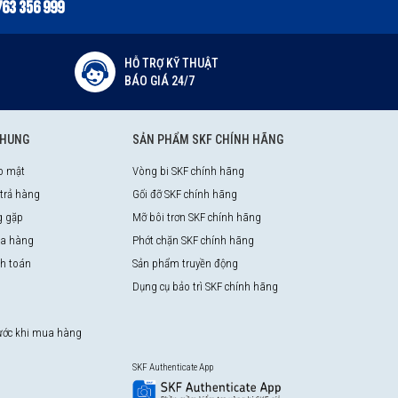
763 356 999
HỖ TRỢ KỸ THUẬT
BÁO GIÁ 24/7
CHUNG
SẢN PHẨM SKF CHÍNH HÃNG
o mật
Vòng bi SKF chính hãng
 trả hàng
Gối đỡ SKF chính hãng
g gặp
Mỡ bôi trơn SKF chính hãng
a hàng
Phớt chặn SKF chính hãng
nh toán
Sản phẩm truyền động
Dụng cụ bảo trì SKF chính hãng
rước khi mua hàng
SKF Authenticate App