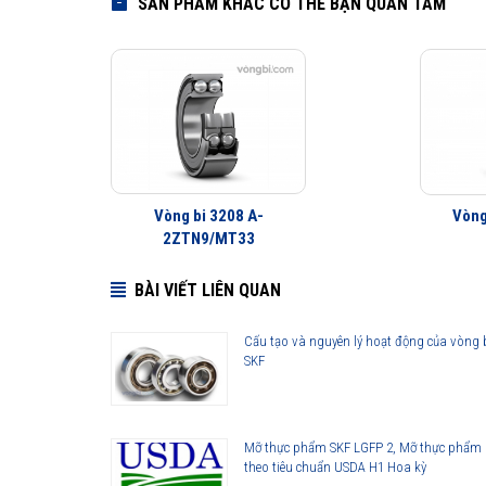
SẢN PHẨM KHÁC CÓ THỂ BẠN QUAN TÂM
Vòng bi 3208 A-
Vòng
2ZTN9/MT33
BÀI VIẾT LIÊN QUAN
Cấu tạo và nguyên lý hoạt động của vòng 
SKF
Mỡ thực phẩm SKF LGFP 2, Mỡ thực phẩm
theo tiêu chuẩn USDA H1 Hoa kỳ