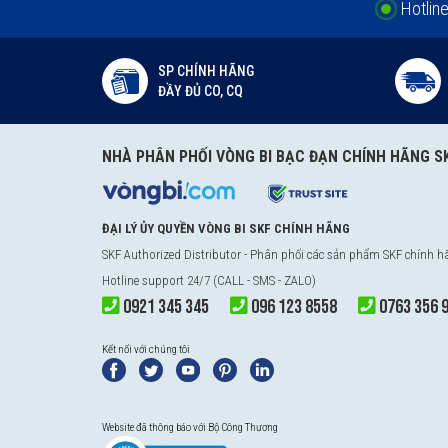
Hotlin
SP CHÍNH HÃNG
ĐẦY ĐỦ CO, CQ
NHÀ PHÂN PHỐI VÒNG BI BẠC ĐẠN CHÍNH HÃNG S
ĐẠI LÝ ỦY QUYỀN VÒNG BI SKF CHÍNH HÃNG
SKF Authorized Distributor
- Phân phối các sản phẩm SKF chính 
Hotline support 24/7 (CALL - SMS - ZALO)
0921 345 345
096 123 8558
0763 356 
Kết nối với chúng tôi
Website đã thông báo với Bộ Công Thương