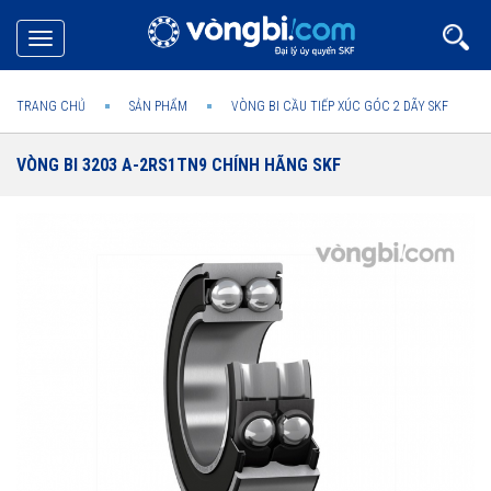
Toggle
navigation
TRANG CHỦ
SẢN PHẨM
VÒNG BI CẦU TIẾP XÚC GÓC 2 DÃY SKF
VÒNG BI 3203 A-2RS1TN9 CHÍNH HÃNG SKF