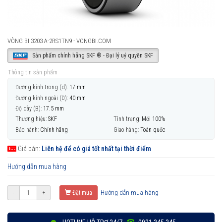
VÒNG BI 3203 A-2RS1TN9 - VONGBI.COM
Sản phẩm chính hãng SKF ® - Đại lý uỷ quyền SKF
Thông tin sản phẩm
Đường kính trong (d):
17 mm
Đường kính ngoài (D):
40 mm
Độ dày (B):
17.5 mm
Thương hiệu:
SKF
Tình trạng:
Mới 100%
Bảo hành:
Chính hãng
Giao hàng:
Toàn quốc
Giá bán:
Liên hệ để có giá tốt nhất tại thời điểm
Hướng dẫn mua hàng
Hướng dẫn mua hàng
-
+
Đặt mua