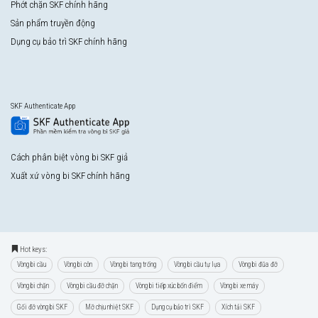
Phớt chặn SKF chính hãng
Sản phẩm truyền động
Dụng cụ bảo trì SKF chính hãng
SKF Authenticate App
Cách phân biệt vòng bi SKF giả
Xuất xứ vòng bi SKF chính hãng
Hot keys:
Vòng bi cầu
Vòng bi côn
Vòng bi tang trống
Vòng bi cầu tự lựa
Vòng bi đũa đỡ
Vòng bi chặn
Vòng bi cầu đỡ chặn
Vòng bi tiếp xúc bốn điểm
Vòng bi xe máy
Gối đỡ vòng bi SKF
Mỡ chịu nhiệt SKF
Dụng cụ bảo trì SKF
Xích tải SKF