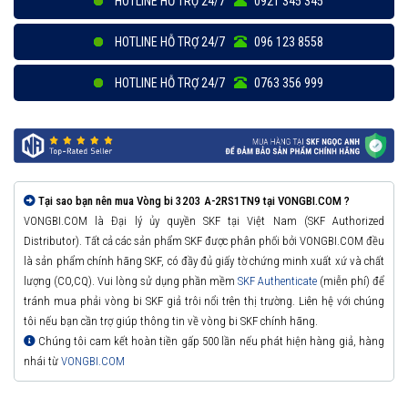
HOTLINE HỖ TRỢ 24/7
0921 345 345
HOTLINE HỖ TRỢ 24/7
096 123 8558
HOTLINE HỖ TRỢ 24/7
0763 356 999
Tại sao bạn nên mua Vòng bi 3203 A-2RS1TN9 tại VONGBI.COM ?
VONGBI.COM là Đại lý ủy quyền SKF tại Việt Nam (SKF Authorized
Distributor). Tất cả các sản phẩm SKF được phân phối bởi VONGBI.COM đều
là sản phẩm chính hãng SKF, có đầy đủ giấy tờ chứng minh xuất xứ và chất
lượng (CO,CQ). Vui lòng sử dụng phần mềm
SKF Authenticate
(miễn phí) để
tránh mua phải vòng bi SKF giả trôi nổi trên thị trường. Liên hệ với chúng
tôi nếu bạn cần trợ giúp thông tin về vòng bi SKF chính hãng.
Chúng tôi cam kết hoàn tiền gấp 500 lần nếu phát hiện hàng giả, hàng
nhái từ
VONGBI.COM