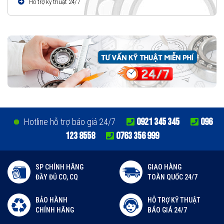
Hỗ trợ kỹ thuật 24/7
0921 345 345
096
Hotline hỗ trợ báo giá 24/7
123 8558
0763 356 999
SP CHÍNH HÃNG
GIAO HÀNG
ĐẦY ĐỦ CO, CQ
TOÀN QUỐC 24/7
BẢO HÀNH
HỖ TRỢ KỸ THUẬT
CHÍNH HÃNG
BÁO GIÁ 24/7