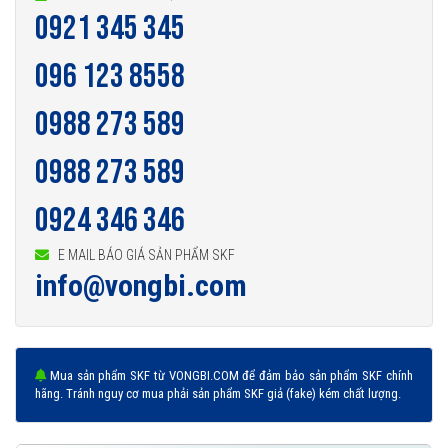
0921 345 345
096 123 8558
0988 273 589
0988 273 589
0924 346 346
E MAIL BÁO GIÁ SẢN PHẨM SKF
info@vongbi.com
Mua sản phẩm SKF từ VONGBI.COM để đảm bảo sản phẩm SKF chính
hãng. Tránh nguy cơ mua phải sản phẩm SKF giả (fake) kém chất lượng.