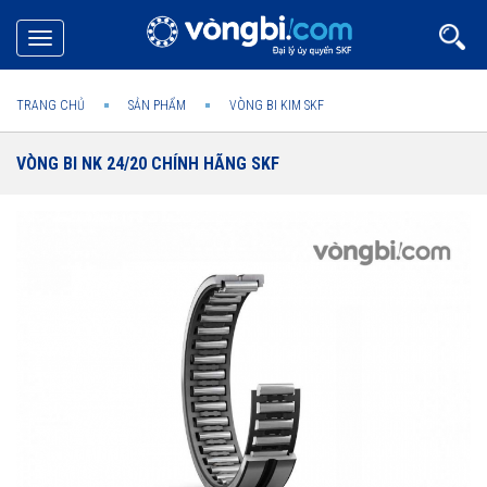
Toggle
navigation
TRANG CHỦ
SẢN PHẨM
VÒNG BI KIM SKF
VÒNG BI NK 24/20 CHÍNH HÃNG SKF