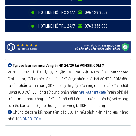
HOTLINE HỖ TRỢ 24/7
096 123 8558
HOTLINE HỖ TRỢ 24/7
0763 356 999
Tại sao bạn nên mua Vòng bi NK 24/20 tại VONGBI.COM ?
VONGBI.COM là Đại lý ủy quyền SKF tại Việt Nam (SKF Authorized
Distributor). Tất cả các sản phẩm SKF được phân phối bởi VONGBI.COM đều
là sản phẩm chính hãng SKF, có đầy đủ giấy tờ chứng minh xuất xứ và chất
lượng (CO,CQ). Vui lòng sử dụng phần mềm
SKF Authenticate
(miễn phí) để
tránh mua phải vòng bi SKF giả trôi nổi trên thị trường. Liên hệ với chúng
tôi nếu bạn cần trợ giúp thông tin về vòng bi SKF chính hãng.
Chúng tôi cam kết hoàn tiền gấp 500 lần nếu phát hiện hàng giả, hàng
nhái từ
VONGBI.COM