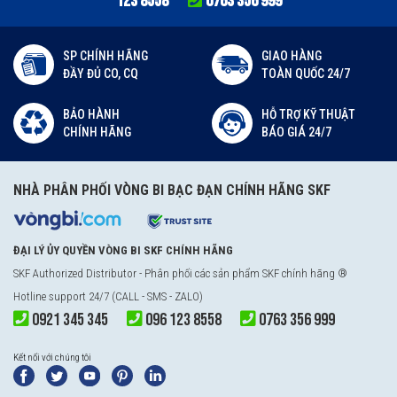
123 8558
0763 356 999
SP CHÍNH HÃNG
GIAO HÀNG
ĐẦY ĐỦ CO, CQ
TOÀN QUỐC 24/7
BẢO HÀNH
HỖ TRỢ KỸ THUẬT
CHÍNH HÃNG
BÁO GIÁ 24/7
NHÀ PHÂN PHỐI VÒNG BI BẠC ĐẠN CHÍNH HÃNG SKF
ĐẠI LÝ ỦY QUYỀN VÒNG BI SKF CHÍNH HÃNG
SKF Authorized Distributor
- Phân phối các sản phẩm SKF chính hãng ®
Hotline support 24/7 (CALL - SMS - ZALO)
0921 345 345
096 123 8558
0763 356 999
Kết nối với chúng tôi