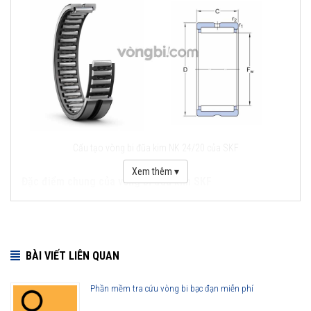
Cấu tạo vòng bi đũa kim NK 24/20 của SKF
Xem thêm ▾
Đặc điểm chung của vòng bi đũa kim SKF
Khả năng chịu lực tải trọng lớn.
Thiết diện nhỏ, phù hợp với không gian giới hạn theo chiều
hướng kính.
BÀI VIẾT LIÊN QUAN
Đáp ứng đầy đủ theo tiêu chuẩn chất lượng quốc tế.
Cấu tạo đơn giản, thuận tiện cho việc tháo lắp, vệ sinh.
Phần mềm tra cứu vòng bi bạc đạn miễn phí
Khả năng vận hành hiệu quả, ổn định tại những điều kiện làm