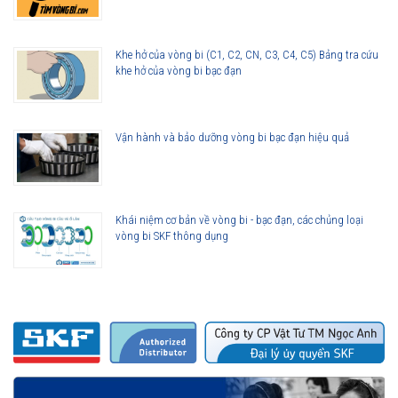
việc có tốc độ cao.
Giá vòng bi phải chăng, bền, bảo hành lâu dài.
Đa dạng về chủng loại, kích cỡ, đáp ứng được mọi nhu cầu về
Khe hở của vòng bi (C1, C2, CN, C3, C4, C5) Bảng tra cứu
ứng dụng vòng bi kim trong đời sống.
khe hở của vòng bi bạc đạn
Vận hành và bảo dưỡng vòng bi bạc đạn hiệu quả
Khái niệm cơ bản về vòng bi - bạc đạn, các chủng loại
vòng bi SKF thông dụng
Các loại vòng bi đũa kim SKF
Ứng dụng cơ bản của vòng bi đũa kim SKF
Sử dụng trong các hộp số ô tô.
Phụ kiện xe hơi, máy nén, bánh răng thước lái.
Ứng dụng trong các thiết bị, máy móc công nghiệp như: máy
nén, máy ép nhựa, máy cắt.