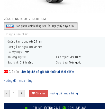
VÒNG BI NK 24/20 - VONGBI.COM
Sản phẩm chính hãng SKF ® - Đại lý uỷ quyền SKF
Thông tin sản phẩm
Đường kính trong (d):
24 mm
Đường kính ngoài (D):
32 mm
Độ dày (B):
20 mm
Thương hiệu:
SKF
Tình trạng:
Mới 100%
Bảo hành:
Chính hãng
Giao hàng:
Toàn quốc
Giá bán:
Liên hệ để có giá tốt nhất tại thời điểm
Hướng dẫn mua hàng
Hướng dẫn mua hàng
-
+
Đặt mua
HOTLINE HỖ TRỢ 24/7
0921 345 345