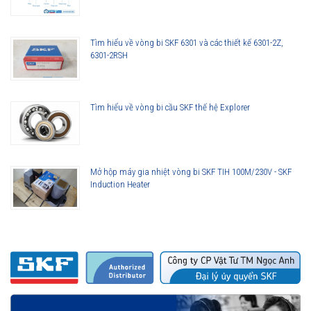
việc có tốc độ cao.
Giá vòng bi phải chăng, bền, bảo hành lâu dài.
Đa dạng về chủng loại, kích cỡ, đáp ứng được mọi nhu cầu về
Tìm hiểu về vòng bi SKF 6301 và các thiết kế 6301-2Z,
ứng dụng vòng bi kim trong đời sống.
6301-2RSH
Tìm hiểu về vòng bi cầu SKF thế hệ Explorer
Mở hộp máy gia nhiệt vòng bi SKF TIH 100M/230V - SKF
Induction Heater
Các loại vòng bi đũa kim SKF
Ứng dụng cơ bản của vòng bi đũa kim SKF
Sử dụng trong các hộp số ô tô.
Phụ kiện xe hơi, máy nén, bánh răng thước lái.
Ứng dụng trong các thiết bị, máy móc công nghiệp như: máy
nén, máy ép nhựa, máy cắt.