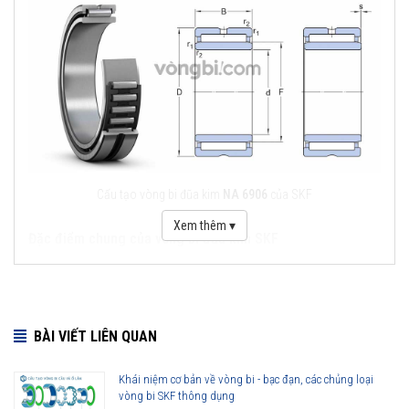
Cấu tạo vòng bi đũa kim
NA 6906
của SKF
Xem thêm ▾
Đặc điểm chung của vòng bi đũa kim SKF
Khả năng chịu lực tải trọng lớn.
Thiết diện nhỏ, phù hợp với không gian giới hạn theo chiều
hướng kính.
BÀI VIẾT LIÊN QUAN
Đáp ứng đầy đủ theo tiêu chuẩn chất lượng quốc tế.
Cấu tạo đơn giản, thuận tiện cho việc tháo lắp, vệ sinh.
Khái niệm cơ bản về vòng bi - bạc đạn, các chủng loại
Khả năng vận hành hiệu quả, ổn định tại những điều kiện làm
vòng bi SKF thông dụng