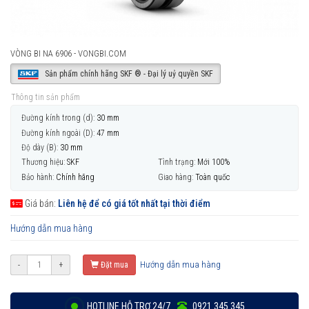
VÒNG BI NA 6906 - VONGBI.COM
Sản phẩm chính hãng SKF ® - Đại lý uỷ quyền SKF
Thông tin sản phẩm
Đường kính trong (d):
30 mm
Đường kính ngoài (D):
47 mm
Độ dày (B):
30 mm
Thương hiệu:
SKF
Tình trạng:
Mới 100%
Bảo hành:
Chính hãng
Giao hàng:
Toàn quốc
Giá bán:
Liên hệ để có giá tốt nhất tại thời điểm
Hướng dẫn mua hàng
Hướng dẫn mua hàng
-
+
Đặt mua
HOTLINE HỖ TRỢ 24/7
0921 345 345