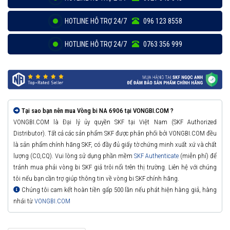
HOTLINE HỖ TRỢ 24/7
096 123 8558
HOTLINE HỖ TRỢ 24/7
0763 356 999
Tại sao bạn nên mua Vòng bi NA 6906 tại VONGBI.COM ?
VONGBI.COM là Đại lý ủy quyền SKF tại Việt Nam (SKF Authorized
Distributor). Tất cả các sản phẩm SKF được phân phối bởi VONGBI.COM đều
là sản phẩm chính hãng SKF, có đầy đủ giấy tờ chứng minh xuất xứ và chất
lượng (CO,CQ). Vui lòng sử dụng phần mềm
SKF Authenticate
(miễn phí) để
tránh mua phải vòng bi SKF giả trôi nổi trên thị trường. Liên hệ với chúng
tôi nếu bạn cần trợ giúp thông tin về vòng bi SKF chính hãng.
Chúng tôi cam kết hoàn tiền gấp 500 lần nếu phát hiện hàng giả, hàng
nhái từ
VONGBI.COM