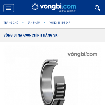
Toggle
navigation
TRANG CHỦ
SẢN PHẨM
VÒNG BI KIM SKF
VÒNG BI NA 6906 CHÍNH HÃNG SKF