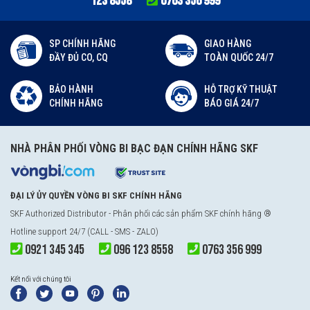
123 8558
0763 356 999
SP CHÍNH HÃNG
GIAO HÀNG
ĐẦY ĐỦ CO, CQ
TOÀN QUỐC 24/7
BẢO HÀNH
HỖ TRỢ KỸ THUẬT
CHÍNH HÃNG
BÁO GIÁ 24/7
NHÀ PHÂN PHỐI VÒNG BI BẠC ĐẠN CHÍNH HÃNG SKF
ĐẠI LÝ ỦY QUYỀN VÒNG BI SKF CHÍNH HÃNG
SKF Authorized Distributor
- Phân phối các sản phẩm SKF chính hãng ®
Hotline support 24/7 (CALL - SMS - ZALO)
0921 345 345
096 123 8558
0763 356 999
Kết nối với chúng tôi