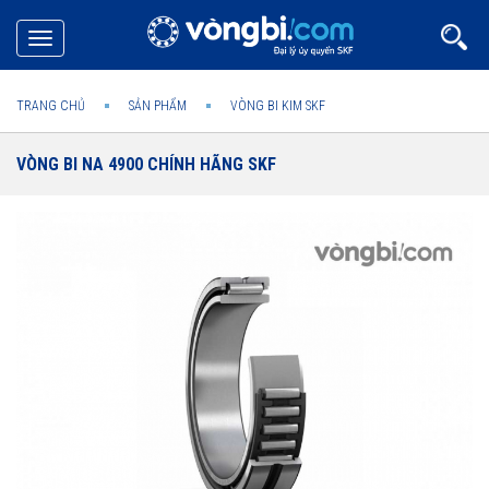
Toggle
navigation
TRANG CHỦ
SẢN PHẨM
VÒNG BI KIM SKF
VÒNG BI NA 4900 CHÍNH HÃNG SKF