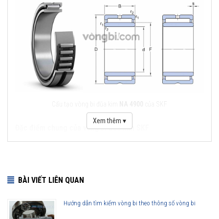
Cấu tạo vòng bi đũa kim
NA 4900
của SKF
Xem thêm ▾
Đặc điểm chung của vòng bi đũa kim SKF
Khả năng chịu lực tải trọng lớn.
Thiết diện nhỏ, phù hợp với không gian giới hạn theo chiều
hướng kính.
BÀI VIẾT LIÊN QUAN
Đáp ứng đầy đủ theo tiêu chuẩn chất lượng quốc tế.
Cấu tạo đơn giản, thuận tiện cho việc tháo lắp, vệ sinh.
Hướng dẫn tìm kiếm vòng bi theo thông số vòng bi
Khả năng vận hành hiệu quả, ổn định tại những điều kiện làm