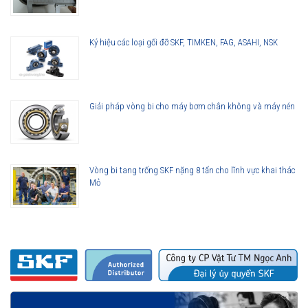
việc có tốc độ cao.
Giá vòng bi phải chăng, bền, bảo hành lâu dài.
Đa dạng về chủng loại, kích cỡ, đáp ứng được mọi nhu cầu về
Ký hiệu các loại gối đỡ SKF, TIMKEN, FAG, ASAHI, NSK
ứng dụng vòng bi kim trong đời sống.
Giải pháp vòng bi cho máy bơm chân không và máy nén
Vòng bi tang trống SKF nặng 8 tấn cho lĩnh vực khai thác
Mỏ
Các loại vòng bi đũa kim SKF
Ứng dụng cơ bản của vòng bi đũa kim SKF
Sử dụng trong các hộp số ô tô.
Phụ kiện xe hơi, máy nén, bánh răng thước lái.
Ứng dụng trong các thiết bị, máy móc công nghiệp như: máy
nén, máy ép nhựa, máy cắt.