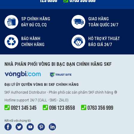
123 8558
0763 356 999
SP CHÍNH HÃNG
GIAO HÀNG
ĐẦY ĐỦ CO, CQ
TOÀN QUỐC 24/7
BẢO HÀNH
HỖ TRỢ KỸ THUẬT
CHÍNH HÃNG
BÁO GIÁ 24/7
NHÀ PHÂN PHỐI VÒNG BI BẠC ĐẠN CHÍNH HÃNG SKF
ĐẠI LÝ ỦY QUYỀN VÒNG BI SKF CHÍNH HÃNG
SKF Authorized Distributor
- Phân phối các sản phẩm SKF chính hãng ®
Hotline support 24/7 (CALL - SMS - ZALO)
0921 345 345
096 123 8558
0763 356 999
Kết nối với chúng tôi