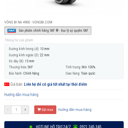
VÒNG BI NA 4900 - VONGBI.COM
Sản phẩm chính hãng SKF ® - Đại lý uỷ quyền SKF
Thông tin sản phẩm
Đường kính trong (d):
10 mm
Đường kính ngoài (D):
22 mm
Độ dày (B):
13 mm
Thương hiệu:
SKF
Tình trạng:
Mới 100%
Bảo hành:
Chính hãng
Giao hàng:
Toàn quốc
Giá bán:
Liên hệ để có giá tốt nhất tại thời điểm
Hướng dẫn mua hàng
Hướng dẫn mua hàng
-
+
Đặt mua
HOTLINE HỖ TRỢ 24/7
0921 345 345