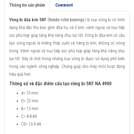
Thông tin sản phẩm
Comment
Vòng bi đũa kim SKF
(
Needle roller bearings
) là loại vòng bi có hình
dạng khá đặc thù bao gồm đũa trụ và ổ kim, vành ngoài và trục tiếp
xúc phù hợp giúp tăng khả năng chịu lực tốt. Vòng bi đũa kim có cấu
tạo vòng ngoài là miếng thép cuốn và hàng bi kim, không có nòng
trong. Vành ngoài và trục tiếp xúc phù hợp giúp tăng khả năng chịu
lực tốt. Đây là một trong những loại vòng bi được sử dụng phổ biến
trong các ngành công nghiệp. Chúng giúp cho máy móc hoạt động
hiệu quả hơn.
Thông số và đặc điểm cấu tạo vòng bi SKF NA 4900
d= 10 mm
D= 22 mm
B= 13 mm
C= 8.8 kN
C0= 10.4 kN