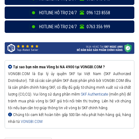
HOTLINE HỖ TRỢ 24/7
096 123 8558
HOTLINE HỖ TRỢ 24/7
0763 356 999
Tại sao bạn nên mua Vòng bi NA 4900 tại VONGBI.COM ?
VONGBI.COM là Đại lý ủy quyền SKF tại Việt Nam (SKF Authorized
Distributor). Tất cả các sản phẩm SKF được phân phối bởi VONGBI.COM đều
là sản phẩm chính hãng SKF, có đầy đủ giấy tờ chứng minh xuất xứ và chất
lượng (CO,CQ). Vui lòng sử dụng phần mềm
SKF Authenticate
(miễn phí) để
tránh mua phải vòng bi SKF giả trôi nổi trên thị trường. Liên hệ với chúng
tôi nếu bạn cần trợ giúp thông tin về vòng bi SKF chính hãng.
Chúng tôi cam kết hoàn tiền gấp 500 lần nếu phát hiện hàng giả, hàng
nhái từ
VONGBI.COM